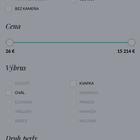
BEZ KAMEŇA
Cena
26 €
15 214 €
Výbrus
GUĽATÝ
KVAPKA
OVÁL
SMARAGD
CUSHION
PRINCES
TRILLION
MARKÍZA
SRDCE
ASSCHER
Druh perly