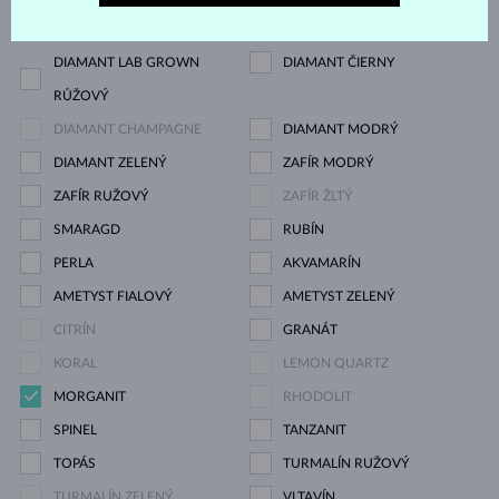
MODRÝ
DIAMANT LAB GROWN
DIAMANT ČIERNY
RŮŽOVÝ
DIAMANT CHAMPAGNE
DIAMANT MODRÝ
DIAMANT ZELENÝ
ZAFÍR MODRÝ
ZAFÍR RUŽOVÝ
ZAFÍR ŽLTÝ
SMARAGD
RUBÍN
PERLA
AKVAMARÍN
AMETYST FIALOVÝ
AMETYST ZELENÝ
CITRÍN
GRANÁT
KORAL
LEMON QUARTZ
MORGANIT
RHODOLIT
SPINEL
TANZANIT
TOPÁS
TURMALÍN RUŽOVÝ
TURMALÍN ZELENÝ
VLTAVÍN