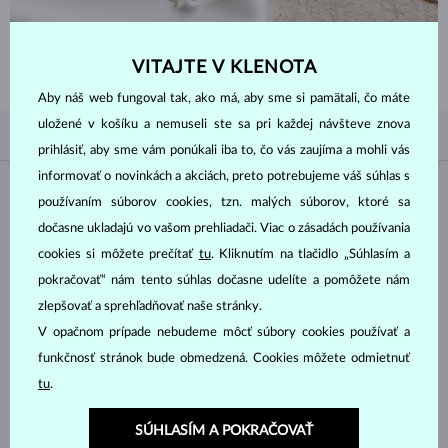
POZRIEŤ
VITAJTE V KLENOTA
Aby náš web fungoval tak, ako má, aby sme si pamätali, čo máte
uložené v košíku a nemuseli ste sa pri každej návšteve znova
PODĽA OBĽÚBENOSTI
2/2
FILTROVANIE
prihlásiť, aby sme vám ponúkali iba to, čo vás zaujíma a mohli vás
informovať o novinkách a akciách, preto potrebujeme váš súhlas s
Materiál
používaním súborov cookies, tzn. malých súborov, ktoré sa
dočasne ukladajú vo vašom prehliadači. Viac o zásadách používania
BIELE ZLATO
ŽLTÉ ZLATO
cookies si môžete prečítať
tu
. Kliknutím na tlačidlo „Súhlasím a
RUŽOVÉ ZLATO
STRIEBRO
pokračovať“ nám tento súhlas dočasne udelíte a pomôžete nám
zlepšovať a sprehľadňovať naše stránky.
CHIRURGICKÁ OCEĽ
V opačnom prípade nebudeme môcť súbory cookies používať a
Drahokam
funkčnosť stránok bude obmedzená. Cookies môžete odmietnuť
tu
.
ZIRKÓNIE
DIAMANT
SÚHLASÍM A POKRAČOVAŤ
DIAMANT LAB GROWN
DIAMANT LAB GROWN