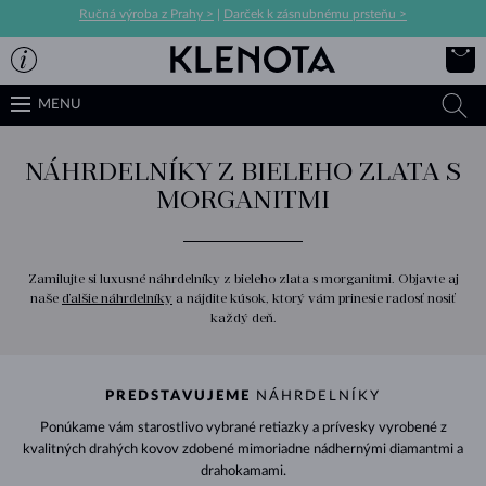
Ručná výroba z Prahy >
|
Darček k zásnubnému prsteňu >
MENU
NÁHRDELNÍKY Z BIELEHO ZLATA S
MORGANITMI
Zamilujte si luxusné náhrdelníky z bieleho zlata s morganitmi. Objavte aj
naše
ďalšie náhrdelníky
a nájdite kúsok, ktorý vám prinesie radosť nosiť
každý deň.
PREDSTAVUJEME
NÁHRDELNÍKY
Ponúkame vám starostlivo vybrané retiazky a prívesky vyrobené z
kvalitných drahých kovov zdobené mimoriadne nádhernými diamantmi a
drahokamami.