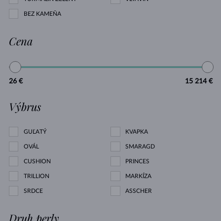
BEZ KAMEŇA
Cena
26 €
15 214 €
Výbrus
GUĽATÝ
KVAPKA
OVÁL
SMARAGD
CUSHION
PRINCES
TRILLION
MARKÍZA
SRDCE
ASSCHER
Druh perly