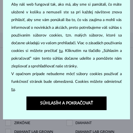
Aby náš web fungoval tak, ako má, aby sme si pamätali, čo máte
uložené v košíku a nemuseli ste sa pri každej návšteve znova
POZRIEŤ
prihlásiť, aby sme vám ponúkali iba to, čo vás zaujíma a mohli vás
informovať o novinkách a akciách, preto potrebujeme váš súhlas s
používaním súborov cookies, tzn. malých súborov, ktoré sa
PODĽA OBĽÚBENOSTI
0/0
FILTROVANIE
dočasne ukladajú vo vašom prehliadači. Viac o zásadách používania
cookies si môžete prečítať
tu
. Kliknutím na tlačidlo „Súhlasím a
Materiál
pokračovať“ nám tento súhlas dočasne udelíte a pomôžete nám
zlepšovať a sprehľadňovať naše stránky.
BIELE ZLATO
ŽLTÉ ZLATO
V opačnom prípade nebudeme môcť súbory cookies používať a
funkčnosť stránok bude obmedzená. Cookies môžete odmietnuť
RUŽOVÉ ZLATO
STRIEBRO
tu
.
CHIRURGICKÁ OCEĽ
SÚHLASÍM A POKRAČOVAŤ
Drahokam
ZIRKÓNIE
DIAMANT
DIAMANT LAB GROWN
DIAMANT LAB GROWN