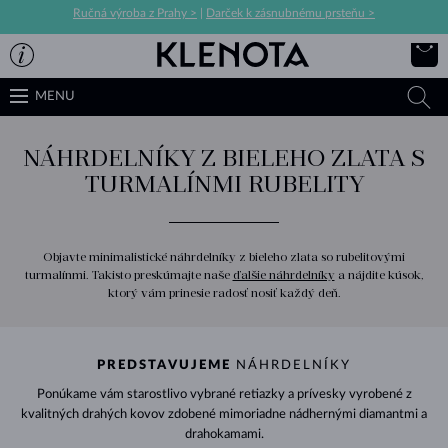
Ručná výroba z Prahy >
|
Darček k zásnubnému prsteňu >
MENU
NÁHRDELNÍKY Z BIELEHO ZLATA S
TURMALÍNMI RUBELITY
Objavte minimalistické náhrdelníky z bieleho zlata so rubelitovými
turmalínmi. Takisto preskúmajte naše
ďalšie náhrdelníky
a nájdite kúsok,
ktorý vám prinesie radosť nosiť každý deň.
PREDSTAVUJEME
NÁHRDELNÍKY
Ponúkame vám starostlivo vybrané retiazky a prívesky vyrobené z
kvalitných drahých kovov zdobené mimoriadne nádhernými diamantmi a
drahokamami.