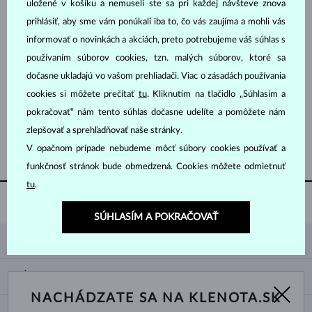
uložené v košíku a nemuseli ste sa pri každej návšteve znova
prihlásiť, aby sme vám ponúkali iba to, čo vás zaujíma a mohli vás
informovať o novinkách a akciách, preto potrebujeme váš súhlas s
používaním súborov cookies, tzn. malých súborov, ktoré sa
dočasne ukladajú vo vašom prehliadači. Viac o zásadách používania
cookies si môžete prečítať
tu
. Kliknutím na tlačidlo „Súhlasím a
BIELE ZLATO
RUŽOVÉ ZLATO
735 €
1 083 €
AMETYST FIALOVÝ
AMETYST FIALOVÝ
pokračovať“ nám tento súhlas dočasne udelíte a pomôžete nám
zlepšovať a sprehľadňovať naše stránky.
ZOBRAZIŤ ĎALŠIE ŠPERKY
V opačnom prípade nebudeme môcť súbory cookies používať a
funkčnosť stránok bude obmedzená. Cookies môžete odmietnuť
tu
.
ČESKÁ VÝROBA
V SRDCI PRAHY
SÚHLASÍM A POKRAČOVAŤ
KLENOTA
KONTAKTNÉ ÚDAJE
NÁKUP
SHOWROOM
NACHÁDZATE SA NA KLENOTA.SK
DODANIE A PLATBA ZA TOVAR
O NÁS
O ŠPERKOCH