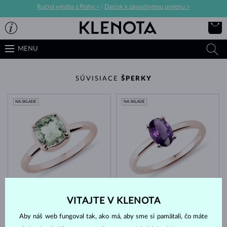
Ručná výroba z Prahy >
|
Darček k zásnubnému prsteňu >
MENU
SÚVISIACE
ŠPERKY
NA SKLADE
NA SKLADE
RUŽOVÉ ZLATO
RUŽOVÉ ZLATO
1 083 €
866 €
AMETYST ZELENÝ
AMETYST FIALOVÝ
VITAJTE V KLENOTA
NA SKLADE
NA SKLADE
Aby náš web fungoval tak, ako má, aby sme si pamätali, čo máte