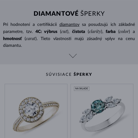
DIAMANTOVÉ
ŠPERKY
Pri hodnotení a certifikácii
diamantov
sa posudzujú ich základné
cut
clarity
color
parametre, tzv.
4C: výbrus
(
),
čistota
(
),
farba
(
) a
carat
hmotnosť
(
). Tieto vlastnosti majú zásadný vplyv na cenu
diamantu.
SÚVISIACE
ŠPERKY
NA SKLADE