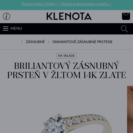
Ručná výroba z Prahy >
|
Darček k zásnubnému prsteňu >
MENU
ZÁSNUBNÉ
DIAMANTOVÉ ZÁSNUBNÉ PRSTENE
NA SKLADE
BRILIANTOVÝ ZÁSNUBNÝ
PRSTEŇ V ŽLTOM 14K ZLATE