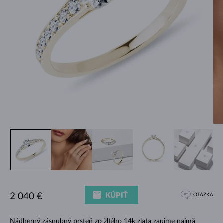
KÚPIŤ
2 040 €
OTÁZKA
Nádherný zásnubný prsteň zo žltého 14k zlata zaujme najmä