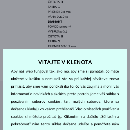
ČISTOTA
SI
FARBA
G
PRIEMER
3.8 mm
VÁHA
0.210 ct
DIAMANT
PÔVOD
prírodný
VÝBRUS
guľatý
ČISTOTA
SI
FARBA
G
PRIEMER
0.9-1.7 mm
VÁHA
0.158 ct
ŠÍRKA
1.9 mm
VITAJTE V KLENOTA
VÁHA
1.75 g
Aby náš web fungoval tak, ako má, aby sme si pamätali, čo máte
uložené v košíku a nemuseli ste sa pri každej návšteve znova
prihlásiť, aby sme vám ponúkali iba to, čo vás zaujíma a mohli vás
ŠPERKY Z
ATELIÉRU KLENOTA
informovať o novinkách a akciách, preto potrebujeme váš súhlas s
používaním súborov cookies, tzn. malých súborov, ktoré sa
dočasne ukladajú vo vašom prehliadači. Viac o zásadách používania
cookies si môžete prečítať
tu
. Kliknutím na tlačidlo „Súhlasím a
pokračovať“ nám tento súhlas dočasne udelíte a pomôžete nám