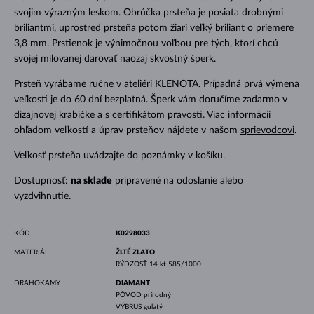
svojim výrazným leskom. Obrúčka prsteňa je posiata drobnými
briliantmi, uprostred prsteňa potom žiari veľký briliant o priemere
3,8 mm. Prstienok je výnimočnou voľbou pre tých, ktorí chcú
svojej milovanej darovať naozaj skvostný šperk.
Prsteň vyrábame ručne v ateliéri KLENOTA. Prípadná prvá výmena
veľkosti je do 60 dní bezplatná. Šperk vám doručíme zadarmo v
dizajnovej krabičke a s certifikátom pravosti. Viac informácií
ohľadom veľkostí a úprav prsteňov nájdete v našom
sprievodcovi
.
Veľkosť prsteňa uvádzajte do poznámky v košíku.
Dostupnosť:
na sklade
pripravené na odoslanie alebo
vyzdvihnutie.
KÓD
K0298033
MATERIÁL
ŽLTÉ ZLATO
RÝDZOSŤ
14 kt 585/1000
DRAHOKAMY
DIAMANT
PÔVOD
prírodný
VÝBRUS
guľatý