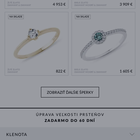
ŽLTÉ ZLATO
BIELE ZLATO
4 953 €
3 909 €
DIAMANT & DIAMANT
DIAMANT MODRÝ & DIAMANT
NA SKLADE
NA SKLADE
ŽLTÉ ZLATO
BIELE ZLATO
822 €
1 605 €
DIAMANT
DIAMANT MODRÝ & DIAMANT
ZOBRAZIŤ ĎALŠIE ŠPERKY
ÚPRAVA VEĽKOSTI PRSTEŇOV
ZADARMO DO 60 DNÍ
KLENOTA