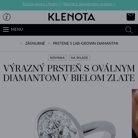
Ručná výroba z Prahy >
|
Darček k zásnubnému prsteňu >
MENU
ZÁSNUBNÉ
PRSTENE S LAB-GROWN DIAMANTMI
NOVINKA
NA SKLADE
VÝRAZNÝ PRSTEŇ S OVÁLNYM
DIAMANTOM V BIELOM ZLATE