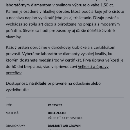
laboratórnym diamantom v oválnom výbruse o váhe 1,50 ct.
Kameň je osadený v hladkej obrube, ktorá podčiarkuje jeho čistotu
a necháva naplno vyniknúť jeho jas aj trblietanie. Dizajn prsteňa
vychádza zo štýlu art deco a prirodzene ho prepája s moderným
poňatím. Skvele sa hodí pre zásnuby aj ďalšie dôležité životné
okamihy.
Každý prsteň doručíme v darčekovej krabičke a s certifikátom
pravosti. Vyberáme laboratórne diamanty vysokej kvality, ku
ktorým dostanete medzinárodný certifikát. Prvá úprava veľkosti je
do 60 dní bezplatná, viac v sprievodcovi
Veľkosti a úpravy
prsteňov
.
Dostupnosť:
na sklade
pripravené na odoslanie alebo
vyzdvihnutie.
KÓD
R1075752
MATERIÁL
BIELE ZLATO
RÝDZOSŤ
14 kt 585/1000
DRAHOKAMY
DIAMANT LAB GROWN