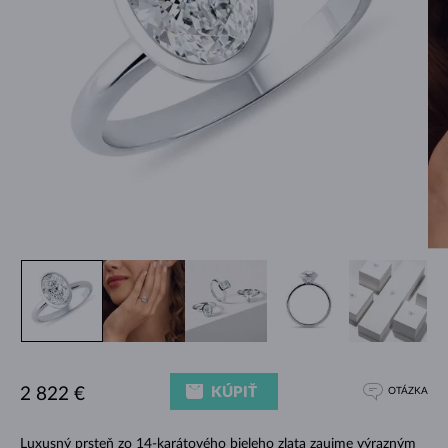
KÚPIŤ
2 822 €
OTÁZKA
Luxusný prsteň zo 14-karátového bieleho zlata zaujme výrazným