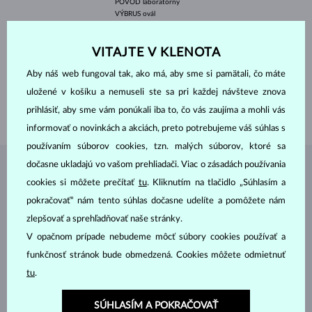
PÔVOD
laboratórny
VÝBRUS
ovál
ČISTOTA
VS
FARBA
E-F
ŠÍRKA
6.50 mm
VITAJTE V KLENOTA
VÝŠKA
9.30 mm
VÁHA
1.500 ct
Aby náš web fungoval tak, ako má, aby sme si pamätali, čo máte
uložené v košíku a nemuseli ste sa pri každej návšteve znova
ŠÍRKA
2.25 mm
prihlásiť, aby sme vám ponúkali iba to, čo vás zaujíma a mohli vás
VÁHA
3.00 g
informovať o novinkách a akciách, preto potrebujeme váš súhlas s
používaním súborov cookies, tzn. malých súborov, ktoré sa
dočasne ukladajú vo vašom prehliadači. Viac o zásadách používania
ŠPERKY Z
ATELIÉRU KLENOTA
cookies si môžete prečítať
tu
. Kliknutím na tlačidlo „Súhlasím a
pokračovať“ nám tento súhlas dočasne udelíte a pomôžete nám
zlepšovať a sprehľadňovať naše stránky.
V opačnom prípade nebudeme môcť súbory cookies používať a
funkčnosť stránok bude obmedzená. Cookies môžete odmietnuť
tu
.
SÚHLASÍM A POKRAČOVAŤ