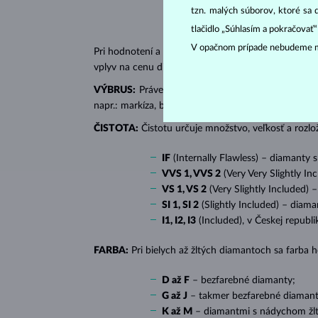
tzn. malých súborov, ktoré sa 
tlačidlo „Súhlasím a pokračovať
V opačnom prípade nebudeme m
Pri hodnotení a certifikácii
diamantov
sa posudzujú 
vplyv na cenu diamantu.
VÝBRUS:
Práve správny výbrus dodáva diamantu jeh
napr.: markíza, bageta, srdiečko, slza, ovál či prin
ČISTOTA:
Čistotu určuje množstvo, veľkosť a rozlo
IF
(Internally Flawless) – diamanty 
VVS 1, VVS 2
(Very Very Slightly In
VS 1, VS 2
(Very Slightly Included) 
SI 1, SI 2
(Slightly Included) – diama
I1, I2, I3
(Included), v Českej republ
FARBA:
Pri bielych až žltých diamantoch sa farba
D až F
– bezfarebné diamanty;
G až J
– takmer bezfarebné diamant
K až M
– diamantmi s nádychom žlte