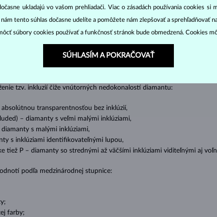
dočasne ukladajú vo vašom prehliadači. Viac o zásadách používania cookies si 
DIAMANTOVÉ
ŠPERKY
“ nám tento súhlas dočasne udelíte a pomôžete nám zlepšovať a sprehľadňovať n
ôcť súbory cookies používať a funkčnosť stránok bude obmedzená. Cookies m
cut
clarity
colo
ich základné parametre, tzv.
4C: výbrus
(
),
čistota
(
),
farba
(
SÚHLASÍM A POKRAČOVAŤ
o oslnivý lesk. Najobľúbenejší je výbrus guľatý, tzv.
briliant
. Diamanty
cess (štvorboký alebo trojboký výbrus s ostrými rohmi, populárny najmä u
z
ženie tzv. inkluzií čiže vnútorných nedokonalostí diamantu:
s absolútnou transparentnosťou bez inklúzií,
cluded) – diamanty s veľmi malými inklúziami,
– diamanty s malými inklúziami,
nty s inklúziami identifikovateľnými lupou,
ike tiež P – diamanty so strednými až väčšími inklúziami viditeľnými aj v
 hodnotí podľa medzinárodnej stupnice:
y;
j farby;