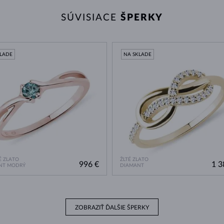
SÚVISIACE
ŠPERKY
KLADE
NA SKLADE
 ZLATO
ŽLTÉ ZLATO
996 €
1 3
NT MODRÝ
DIAMANT
ZOBRAZIŤ ĎALŠIE ŠPERKY