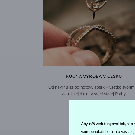
RUČNÁ VÝROBA V ČESKU
Od návrhu až po hotový šperk – všetko tvorím
zlatníckej dielni v srdci starej Prahy.
NAVŠTIVTE NÁS >
Aby náš web fungoval tak, ako m
vám ponúkali iba to, čo vás zau