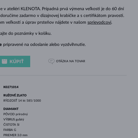
BIELE ZLATO
RUŽOVÉ ZLATO
BIELE ZLATO
 v ateliéri KLENOTA. Prípadná prvá výmena veľkosti je do 60 dní
doručíme zadarmo v dizajnovej krabičke a s certifikátom pravosti.
dom veľkostí a úprav prsteňov nájdete v našom
sprievodcovi
.
zajte do poznámky v košíku.
e
pripravené na odoslanie alebo vyzdvihnutie.
KÚPIŤ
OTÁZKA
NA TOVAR
K0271014
RUŽOVÉ ZLATO
RÝDZOSŤ
14 kt 585/1000
DIAMANT
PÔVOD
prírodný
VÝBRUS
guľatý
ČISTOTA
SI
FARBA
G
PRIEMER
3.0 mm