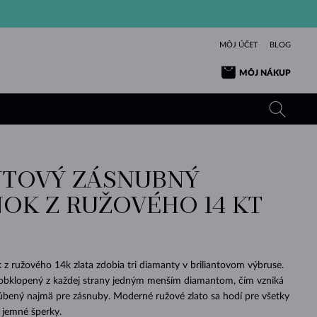
MÔJ ÚČET
BLOG
MÔJ NÁKUP
TOVÝ ZÁSNUBNÝ
ŽLTÉ ZLATO
TANZANITY
TURMALÍNY
ZAFÍRY
NOK Z RUŽOVÉHO 14 KT
RUŽOVÉ ZLATO
TOPÁSY
VLTAVÍNY
SMARAGDY
TURMALÍNY
MINERÁLY
VLTAVÍNY
VÝNIMOČNÝ
ELEGANCIA
NÁRAMKY
KOLEKCIE
PRÍVESKY
KRÁSOU
KRÁSNE
ŠPERKY
KRÁSU
LÁSKA
VLTAVÍNY
PERLOVÉ PRÍVESKY
MINERÁLY
z ružového 14k zlata zdobia tri diamanty v briliantovom výbruse.
PRE BÁBÄTKÁ
BIELE ZLATO
SVADOBNÉ
 obklopený z každej strany jedným menším diamantom, čím vzniká
ľúbený najmä pre zásnuby. Moderné ružové zlato sa hodí pre všetky
SVADOBNÉ
ŽLTÉ ZLATO
ŽLTÉ ZLATO
POZRIEŤ
POZRIEŤ
POZRIEŤ
POZRIEŤ
POZRIEŤ
POZRIEŤ
POZRIEŤ
POZRIEŤ
POZRIEŤ
POZRIEŤ
a jemné šperky.