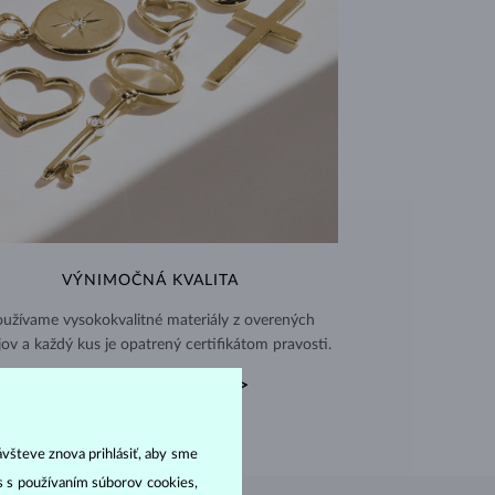
VÝNIMOČNÁ KVALITA
užívame vysokokvalitné materiály z overených
jov a každý kus je opatrený certifikátom pravosti.
CERTIFIKÁTY PRAVOSTI >
ávšteve znova prihlásiť, aby sme
as s používaním súborov cookies,