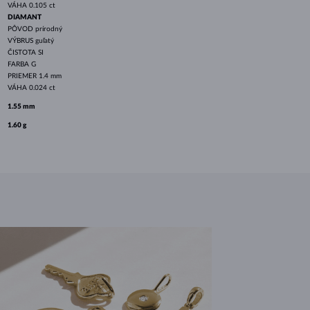
VÁHA
0.105 ct
DIAMANT
PÔVOD
prírodný
VÝBRUS
guľatý
ČISTOTA
SI
FARBA
G
PRIEMER
1.4 mm
VÁHA
0.024 ct
1.55 mm
1.60 g