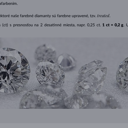
afarbením.
treated
ektoré naše farebné diamanty sú farebne upravené, tzv.
.
(ct) s presnosťou na 2 desatinné miesta, napr. 0,25 ct.
1 ct = 0,2 g
. 