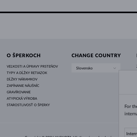
O ŠPERKOCH
CHANGE COUNTRY
VEĽKOSTI A ÚPRAVY PRSTEŇOV
Slovensko
TYPY A DĹŽKY RETIAZOK
DĹŽKY NÁRAMKOV
ZAPÍNANIE NÁUŠNÍC
GRAVÍROVANIE
ATYPICKÁ VÝROBA
STAROSTLIVOSŤ O ŠPERKY
For t
intern