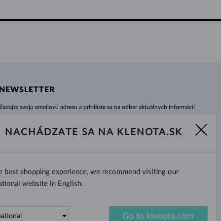
NEWSLETTER
Zadajte svoju emailovú adresu a prihláste sa na odber aktuálnych informácií
z e-shopu klenota.sk.
Žiadna novinka, akcia či zľava Vám už neunikne!
NACHÁDZATE SA NA KLENOTA.SK
ODOBERAŤ
he best shopping experience, we recommend visiting our
Áno, chcem dostávať zaujímavé
novinky na e-mail.
ational website in English.
Go to klenota.com