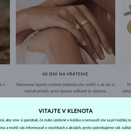
60 DNÍ NA VRÁTENIE
e v
Nenosené šperky môžete jednoducho vrátiť, a ak ste si
Po
vybrali prsteň, prvá úprava veľkosti je zdarma.
zdro
VRÁTENIE A VÝMENA >
VITAJTE V KLENOTA
á, aby sme si pamätali, čo máte uložené v košíku a nemuseli ste sa pri každej n
jíma a mohli vás informovať o novinkách a akciách, preto potrebujeme váš súhl