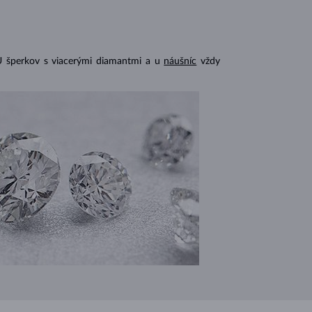
U šperkov s viacerými diamantmi a u
náušníc
vždy