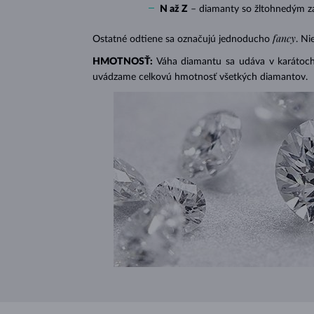
N až Z
– diamanty so žltohnedým z
fancy
Ostatné odtiene sa označujú jednoducho
. Ni
HMOTNOSŤ:
Váha diamantu sa udáva v karátoch 
uvádzame celkovú hmotnosť všetkých diamantov.