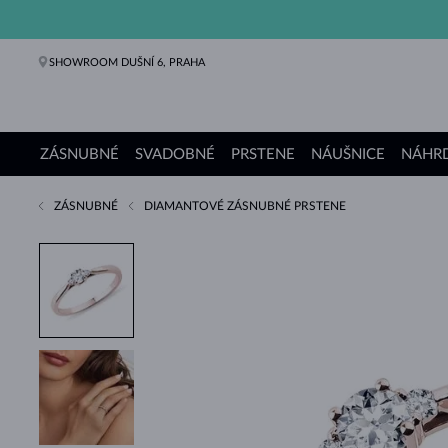
SHOWROOM DUŠNÍ 6, PRAHA
ZÁSNUBNÉ
SVADOBNÉ
PRSTENE
NÁUŠNICE
NÁHRD
ZÁSNUBNÉ
DIAMANTOVÉ ZÁSNUBNÉ PRSTENE
Zásnubné prstene
Svadobné obrúčky
Prstene
Náušnice
Náhrdelníky
Náramky
Perly
Šperky
Darčeky
Kolekcie KLENOTA