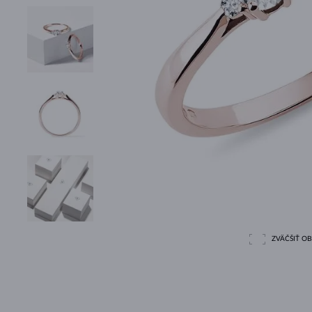
ZVÄČŠIŤ O