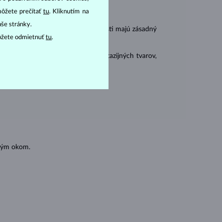
môžete prečítať
tu
. Kliknutím na
aše stránky.
r
carat
) a
hmotnosť
(
). Tieto vlastnosti majú zásadný
ôžete odmietnuť
tu
.
 sa brúsia aj do mnohých tzv. fantazijných tvarov,
ásnubných prsteňov
).
oľným okom.