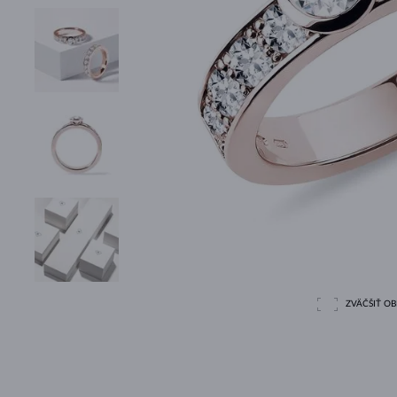
ZVÄČŠIŤ O