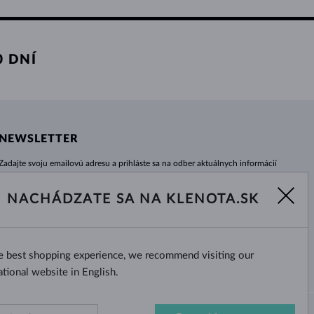
 DNÍ
NEWSLETTER
Zadajte svoju emailovú adresu a prihláste sa na odber aktuálnych informácií
z e-shopu klenota.sk.
Žiadna novinka, akcia či zľava Vám už neunikne!
NACHÁDZATE SA NA KLENOTA.SK
ODOBERAŤ
he best shopping experience, we recommend visiting our
Áno, chcem dostávať zaujímavé
novinky na e-mail.
ational website in English.