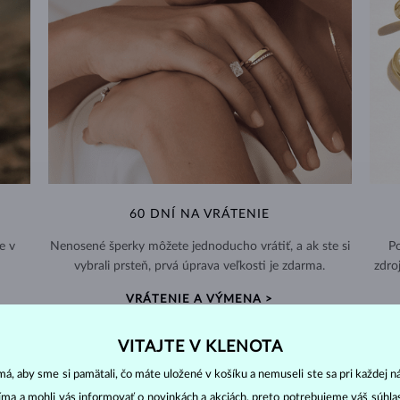
60 DNÍ NA VRÁTENIE
e v
Nenosené šperky môžete jednoducho vrátiť, a ak ste si
Po
vybrali prsteň, prvá úprava veľkosti je zdarma.
zdro
VRÁTENIE A VÝMENA >
VITAJTE V KLENOTA
á, aby sme si pamätali, čo máte uložené v košíku a nemuseli ste sa pri každej n
jíma a mohli vás informovať o novinkách a akciách, preto potrebujeme váš súhl