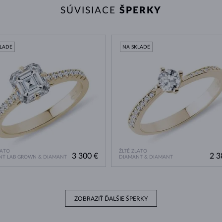
SÚVISIACE
ŠPERKY
KLADE
NA SKLADE
LATO
ŽLTÉ ZLATO
3 300 €
2 3
NT LAB GROWN & DIAMANT
DIAMANT & DIAMANT
ZOBRAZIŤ ĎALŠIE ŠPERKY