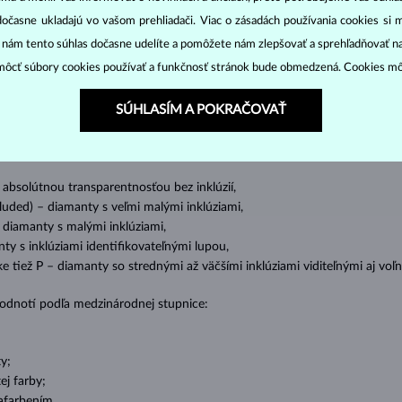
DIAMANTOVÉ
ŠPERKY
dočasne ukladajú vo vašom prehliadači. Viac o zásadách používania cookies si 
“ nám tento súhlas dočasne udelíte a pomôžete nám zlepšovať a sprehľadňovať n
cut
clarity
colo
ich základné parametre, tzv.
4C: výbrus
(
),
čistota
(
),
farba
(
ôcť súbory cookies používať a funkčnosť stránok bude obmedzená. Cookies m
o oslnivý lesk. Najobľúbenejší je výbrus guľatý, tzv.
briliant
. Diamanty
SÚHLASÍM A POKRAČOVAŤ
cess (štvorboký alebo trojboký výbrus s ostrými rohmi, populárny najmä u
z
ženie tzv. inkluzií čiže vnútorných nedokonalostí diamantu:
s absolútnou transparentnosťou bez inklúzií,
cluded) – diamanty s veľmi malými inklúziami,
– diamanty s malými inklúziami,
nty s inklúziami identifikovateľnými lupou,
ike tiež P – diamanty so strednými až väčšími inklúziami viditeľnými aj v
 hodnotí podľa medzinárodnej stupnice:
y;
j farby;
afarbením.