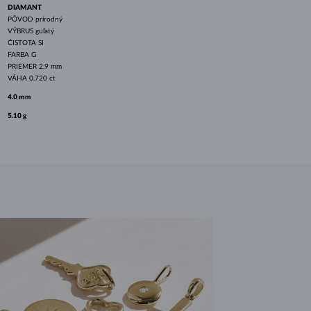
DIAMANT
PÔVOD
prírodný
VÝBRUS
guľatý
ČISTOTA
SI
FARBA
G
PRIEMER
2.9 mm
VÁHA
0.720 ct
4.0 mm
5.10 g