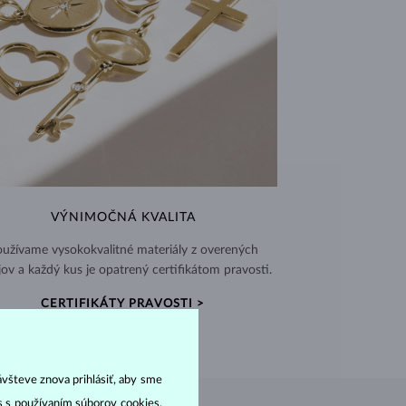
VÝNIMOČNÁ KVALITA
užívame vysokokvalitné materiály z overených
jov a každý kus je opatrený certifikátom pravosti.
CERTIFIKÁTY PRAVOSTI >
ávšteve znova prihlásiť, aby sme
as s používaním súborov cookies,