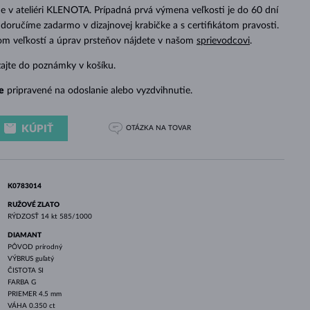
BIELE ZLATO
RUŽOVÉ ZLATO
BIELE ZLATO
 v ateliéri KLENOTA. Prípadná prvá výmena veľkosti je do 60 dní
doručíme zadarmo v dizajnovej krabičke a s certifikátom pravosti.
dom veľkostí a úprav prsteňov nájdete v našom
sprievodcovi
.
zajte do poznámky v košíku.
e
pripravené na odoslanie alebo vyzdvihnutie.
KÚPIŤ
OTÁZKA
NA TOVAR
K0783014
RUŽOVÉ ZLATO
RÝDZOSŤ
14 kt 585/1000
DIAMANT
PÔVOD
prírodný
VÝBRUS
guľatý
ČISTOTA
SI
FARBA
G
PRIEMER
4.5 mm
VÁHA
0.350 ct