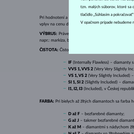
tzn. malých súborov, ktoré sa 
tlačidlo „Súhlasím a pokračovať
Pri hodnotení a certifikácii
diamantov
sa posudzujú 
V opačnom prípade nebudeme m
vplyv na cenu diamantu.
VÝBRUS:
Práve správny výbrus dodáva diamantu jeh
napr.: markíza, bageta, srdiečko, slza, ovál či prin
ČISTOTA:
Čistotu určuje množstvo, veľkosť a rozlo
IF
(Internally Flawless) – diamanty 
VVS 1, VVS 2
(Very Very Slightly In
VS 1, VS 2
(Very Slightly Included) 
SI 1, SI 2
(Slightly Included) – diama
I1, I2, I3
(Included), v Českej republ
FARBA:
Pri bielych až žltých diamantoch sa farba
D až F
– bezfarebné diamanty;
G až J
– takmer bezfarebné diamant
K až M
– diamantmi s nádychom žlte
N až Z
– diamanty so žltohnedým z