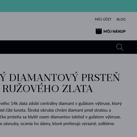
MÔJ ÚČET
BLOG
MÔJ NÁKUP
Ý DIAMANTOVÝ PRSTEŇ
ŽLTÉ ZLATO
TANZANITY
TURMALÍNY
ZAFÍRY
Z RUŽOVÉHO ZLATA
RUŽOVÉ ZLATO
TOPÁSY
VLTAVÍNY
SMARAGDY
TURMALÍNY
MINERÁLY
VLTAVÍNY
vého 14k zlata zdobí centrálny diamant v guľatom výbruse, ktorý
VÝNIMOČNÝ
ELEGANCIA
NÁRAMKY
KOLEKCIE
PRÍVESKY
KRÁSOU
KRÁSNE
ŠPERKY
KRÁSU
LÁSKA
zel čiže luneta. Široká obruba chráni diamant pred stratou a
VLTAVÍNY
PERLOVÉ PRÍVESKY
MINERÁLY
ke prsteňa sa blyští osem diamantov taktiež v guľatom výbruse.
PRE BÁBÄTKÁ
BIELE ZLATO
SVADOBNÉ
re zásnuby, ocenia ho dámy, ktoré preferujú výrazné, solitérne
SVADOBNÉ
ŽLTÉ ZLATO
ŽLTÉ ZLATO
POZRIEŤ
POZRIEŤ
POZRIEŤ
POZRIEŤ
POZRIEŤ
POZRIEŤ
POZRIEŤ
POZRIEŤ
POZRIEŤ
POZRIEŤ