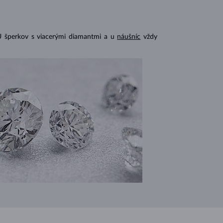
U šperkov s viacerými diamantmi a u
náušníc
vždy