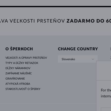
AVA VEĽKOSTI PRSTEŇOV
ZADARMO DO 60
O ŠPERKOCH
CHANGE COUNTRY
VEĽKOSTI A ÚPRAVY PRSTEŇOV
Slovensko
TYPY A DĹŽKY RETIAZOK
DĹŽKY NÁRAMKOV
ZAPÍNANIE NÁUŠNÍC
GRAVÍROVANIE
ATYPICKÁ VÝROBA
STAROSTLIVOSŤ O ŠPERKY
For t
intern