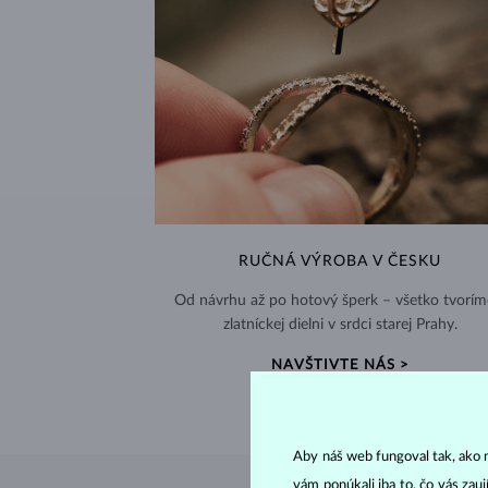
RUČNÁ VÝROBA V ČESKU
Od návrhu až po hotový šperk – všetko tvorím
zlatníckej dielni v srdci starej Prahy.
NAVŠTIVTE NÁS >
Aby náš web fungoval tak, ako m
vám ponúkali iba to, čo vás zau