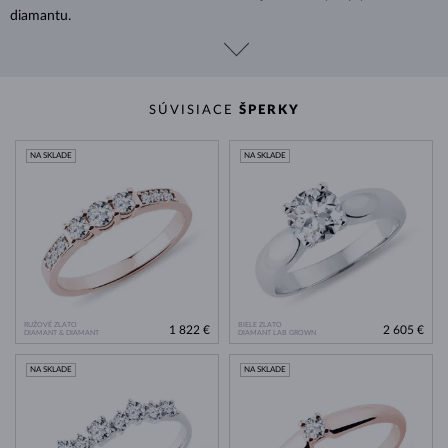
diamantu.
SÚVISIACE
ŠPERKY
NA SKLADE
NA SKLADE
RUŽOVÉ ZLATO
BIELE ZLATO
1 822 €
2 605 €
DIAMANT & DIAMANT
DIAMANT LAB GROWN
NA SKLADE
NA SKLADE