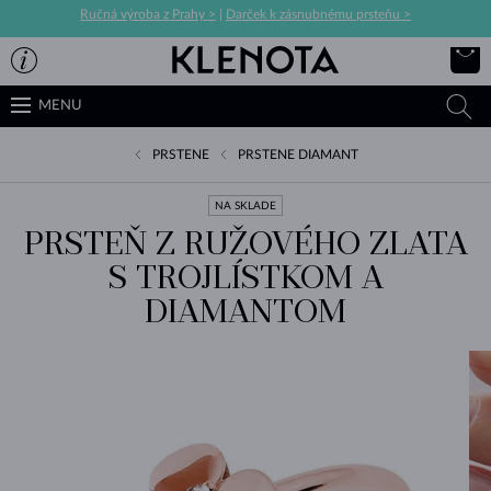
Ručná výroba z Prahy >
|
Darček k zásnubnému prsteňu >
MENU
PRSTENE
PRSTENE DIAMANT
NA SKLADE
PRSTEŇ Z RUŽOVÉHO ZLATA
S TROJLÍSTKOM A
DIAMANTOM