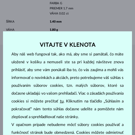
FARBA
G
PRIEMER
1.7 mm
VÁHA
0.02 ct
ŠÍRKA
1.40 mm
VÁHA
1.80 g
VITAJTE V KLENOTA
Aby náš web fungoval tak, ako má, aby sme si pamätali, čo máte
ŠPERKY Z
ATELIÉRU KLENOTA
uložené v košíku a nemuseli ste sa pri každej návšteve znova
prihlásiť, aby sme vám ponúkali iba to, čo vás zaujíma a mohli vás
informovať o novinkách a akciách, preto potrebujeme váš súhlas s
používaním súborov cookies, tzn. malých súborov, ktoré sa
dočasne ukladajú vo vašom prehliadači. Viac o zásadách používania
cookies si môžete prečítať
tu
. Kliknutím na tlačidlo „Súhlasím a
pokračovať“ nám tento súhlas dočasne udelíte a pomôžete nám
zlepšovať a sprehľadňovať naše stránky.
V opačnom prípade nebudeme môcť súbory cookies používať a
funkčnosť stránok bude obmedzená. Cookies môžete odmietnuť