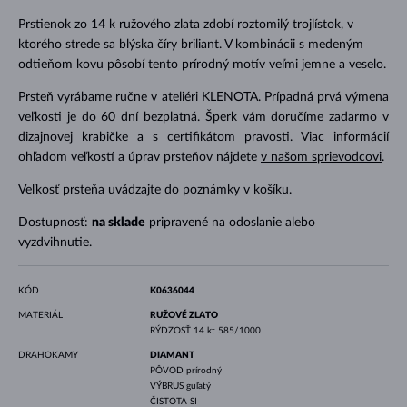
Prstienok zo 14 k ružového zlata zdobí roztomilý trojlístok, v
ktorého strede sa blýska číry briliant. V kombinácii s medeným
odtieňom kovu pôsobí tento prírodný motív veľmi jemne a veselo.
Prsteň vyrábame ručne v ateliéri KLENOTA. Prípadná prvá výmena
veľkosti je do 60 dní bezplatná. Šperk vám doručíme zadarmo v
dizajnovej krabičke a s certifikátom pravosti. Viac informácií
ohľadom veľkostí a úprav prsteňov nájdete
v našom sprievodcovi
.
Veľkosť prsteňa uvádzajte do poznámky v košíku.
Dostupnosť:
na sklade
pripravené na odoslanie alebo
vyzdvihnutie.
KÓD
K0636044
MATERIÁL
RUŽOVÉ ZLATO
RÝDZOSŤ
14 kt 585/1000
DRAHOKAMY
DIAMANT
PÔVOD
prírodný
VÝBRUS
guľatý
ČISTOTA
SI