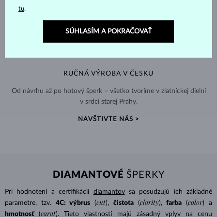
tu
.
SÚHLASÍM A POKRAČOVAŤ
RUČNÁ VÝROBA V ČESKU
Od návrhu až po hotový šperk – všetko tvoríme v zlatníckej dielni
v srdci starej Prahy.
NAVŠTIVTE NÁS >
DIAMANTOVÉ
ŠPERKY
Pri hodnotení a certifikácii
diamantov
sa posudzujú ich základné
cut
clarity
color
parametre, tzv.
4C: výbrus
(
),
čistota
(
),
farba
(
) a
carat
hmotnosť
(
). Tieto vlastnosti majú zásadný vplyv na cenu