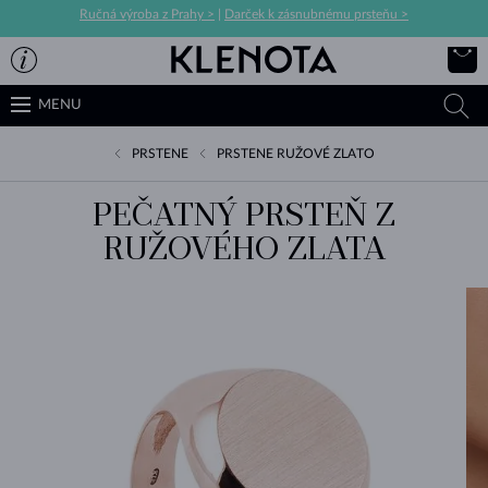
Ručná výroba z Prahy >
|
Darček k zásnubnému prsteňu >
MENU
PRSTENE
PRSTENE RUŽOVÉ ZLATO
PEČATNÝ PRSTEŇ Z
RUŽOVÉHO ZLATA