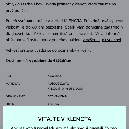
obvyklou farbou kovu tvoria jedinečný klenot, ktorý zaujme na
prvý pohľad.
Prsteň vyrábame ručne v ateliéri KLENOTA. Prípadná prvá výmena
veľkosti je do 60 dní bezplatná. Šperk vám doručíme zadarmo v
dizajnovej krabičke a s certifikátom pravosti. Viac informácií
ohľadom veľkostí a úprav prsteňov nájdete
v našom sprievodcovi
.
Veľkosť prsteňa uvádzajte do poznámky v košíku.
Dostupnosť:
vyrobíme do 4 týždňov
KÓD
K0623014
MATERIÁL
RUŽOVÉ ZLATO
RÝDZOSŤ
14 kt 585/1000
DRAHOKAMY
BEZ KAMEŇA
ŠÍRKA
2.85 mm
VÁHA
3.65 g
VITAJTE V KLENOTA
Aby náš web fungoval tak, ako má, aby sme si pamätali, čo máte