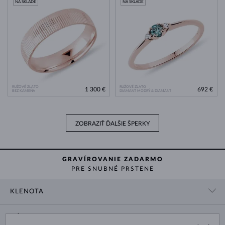
NA SKLADE
NA SKLADE
RUŽOVÉ ZLATO
RUŽOVÉ ZLATO
1 300 €
692 €
BEZ KAMEŇA
DIAMANT MODRÝ & DIAMANT
ZOBRAZIŤ ĎALŠIE ŠPERKY
GRAVÍROVANIE ZADARMO
PRE SNUBNÉ PRSTENE
KLENOTA
KONTAKTNÉ ÚDAJE
NÁKUP
SHOWROOM