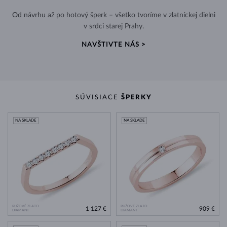
Od návrhu až po hotový šperk – všetko tvoríme v zlatníckej dielni
v srdci starej Prahy.
NAVŠTIVTE NÁS >
SÚVISIACE
ŠPERKY
NA SKLADE
NA SKLADE
RUŽOVÉ ZLATO
RUŽOVÉ ZLATO
1 127 €
909 €
DIAMANT
DIAMANT