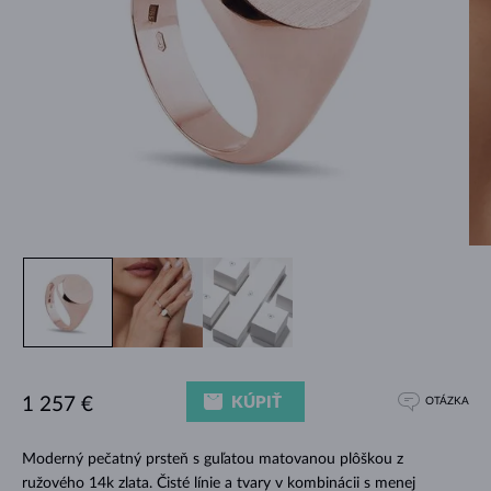
KÚPIŤ
1 257 €
OTÁZKA
Moderný pečatný prsteň s guľatou matovanou plôškou z
ružového 14k zlata. Čisté línie a tvary v kombinácii s menej