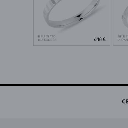
BIELE ZLATO
BIELE 
648 €
BEZ KAMEŇA
DIAMA
C