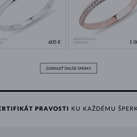
ZLATO
RUŽOVÉ ZLATO
605 €
1 0
NT
DIAMANT
ZOBRAZIŤ ĎALŠIE ŠPERKY
ERTIFIKÁT PRAVOSTI
KU KAŽDÉMU ŠPER