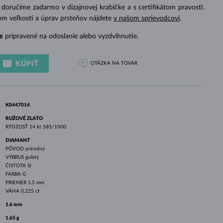
BIELE ZLATO
RUŽOVÉ ZLATO
BIELE ZLATO
doručíme zadarmo v dizajnovej krabičke a s certifikátom pravosti.
om veľkostí a úprav prsteňov nájdete
v našom sprievodcovi
.
e
pripravené na odoslanie alebo vyzdvihnutie.
KÚPIŤ
OTÁZKA
NA TOVAR
K0447014
RUŽOVÉ ZLATO
RÝDZOSŤ
14 kt 585/1000
DIAMANT
PÔVOD
prírodný
VÝBRUS
guľatý
ČISTOTA
SI
FARBA
G
PRIEMER
1.5 mm
VÁHA
0.225 ct
1.6 mm
1.65 g