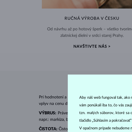
RUČNÁ VÝROBA V ČESKU
Od návrhu až po hotový šperk – všetko tvorím
zlatníckej dielni v srdci starej Prahy.
NAVŠTIVTE NÁS >
Pri hodnotení a certifikácii
diamantov
sa posudzujú 
Aby náš web fungoval tak, ako m
vplyv na cenu diamantu.
vám ponúkali iba to, čo vás zau
tzn. malých súborov, ktoré sa 
VÝBRUS:
Práve správny výbrus dodáva diamantu jeh
napr.: markíza, bageta, srdiečko, slza, ovál či prin
tlačidlo „Súhlasím a pokračovať
V opačnom prípade nebudeme m
ČISTOTA:
Čistotu určuje množstvo, veľkosť a rozlo