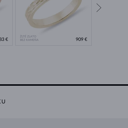
ŽLTÉ ZLATO
RUŽOVÉ ZLATO
83 €
909 €
BEZ KAMEŇA
DIAMANT
KU