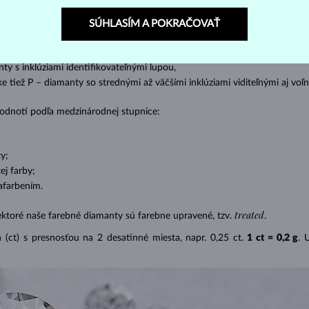
s absolútnou transparentnosťou bez inklúzií,
SÚHLASÍM A POKRAČOVAŤ
cluded) – diamanty s veľmi malými inklúziami,
– diamanty s malými inklúziami,
nty s inklúziami identifikovateľnými lupou,
ike tiež P – diamanty so strednými až väčšími inklúziami viditeľnými aj v
 hodnotí podľa medzinárodnej stupnice:
y;
j farby;
afarbením.
treated
ektoré naše farebné diamanty sú farebne upravené, tzv.
.
(ct) s presnosťou na 2 desatinné miesta, napr. 0,25 ct.
1 ct = 0,2 g
. 