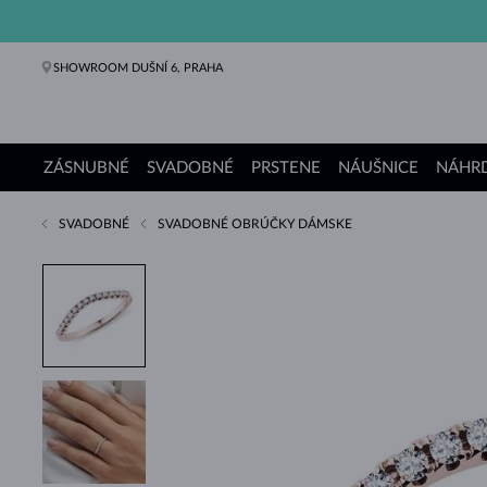
SHOWROOM DUŠNÍ 6, PRAHA
ZÁSNUBNÉ
SVADOBNÉ
PRSTENE
NÁUŠNICE
NÁHRD
SVADOBNÉ
SVADOBNÉ OBRÚČKY DÁMSKE
Zásnubné prstene
Svadobné obrúčky
Prstene
Náušnice
Náhrdelníky
Náramky
Perly
Šperky
Darčeky
Kolekcie KLENOTA