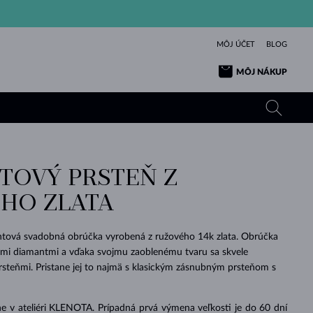
MÔJ ÚČET
BLOG
MÔJ NÁKUP
NTOVÝ PRSTEŇ Z
ŽLTÉ ZLATO
TANZANITY
TURMALÍNY
ZAFÍRY
HO ZLATA
RUŽOVÉ ZLATO
TOPÁSY
VLTAVÍNY
SMARAGDY
TURMALÍNY
MINERÁLY
VLTAVÍNY
ntová svadobná obrúčka vyrobená z ružového 14k zlata. Obrúčka
VÝNIMOČNÝ
ELEGANCIA
NÁRAMKY
KOLEKCIE
PRÍVESKY
KRÁSOU
KRÁSNE
ŠPERKY
KRÁSU
LÁSKA
rymi diamantmi a vďaka svojmu zaoblenému tvaru sa skvele
VLTAVÍNY
PERLOVÉ PRÍVESKY
MINERÁLY
rsteňmi. Pristane jej to najmä s klasickým zásnubným prsteňom s
PRE BÁBÄTKÁ
BIELE ZLATO
SVADOBNÉ
SVADOBNÉ
ŽLTÉ ZLATO
ŽLTÉ ZLATO
POZRIEŤ
POZRIEŤ
POZRIEŤ
POZRIEŤ
POZRIEŤ
POZRIEŤ
POZRIEŤ
POZRIEŤ
POZRIEŤ
POZRIEŤ
e v ateliéri KLENOTA. Prípadná prvá výmena veľkosti je do 60 dní