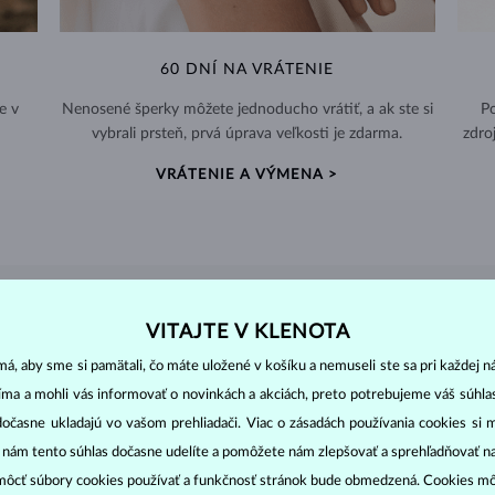
60 DNÍ NA VRÁTENIE
e v
Nenosené šperky môžete jednoducho vrátiť, a ak ste si
Po
vybrali prsteň, prvá úprava veľkosti je zdarma.
zdro
VRÁTENIE A VÝMENA >
DIAMANTOVÉ
ŠPERKY
VITAJTE V KLENOTA
cut
clarity
colo
ich základné parametre, tzv.
4C: výbrus
(
),
čistota
(
),
farba
(
á, aby sme si pamätali, čo máte uložené v košíku a nemuseli ste sa pri každej n
jíma a mohli vás informovať o novinkách a akciách, preto potrebujeme váš súhl
dočasne ukladajú vo vašom prehliadači. Viac o zásadách používania cookies si 
o oslnivý lesk. Najobľúbenejší je výbrus guľatý, tzv.
briliant
. Diamanty
cess (štvorboký alebo trojboký výbrus s ostrými rohmi, populárny najmä u
z
“ nám tento súhlas dočasne udelíte a pomôžete nám zlepšovať a sprehľadňovať n
ôcť súbory cookies používať a funkčnosť stránok bude obmedzená. Cookies m
ženie tzv. inkluzií čiže vnútorných nedokonalostí diamantu: