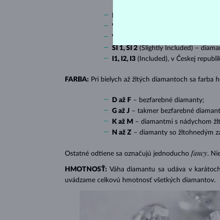
IF
(Internally Flawless) – diamanty 
VVS 1, VVS 2
(Very Very Slightly In
VS 1, VS 2
(Very Slightly Included) 
SI 1, SI 2
(Slightly Included) – diama
I1, I2, I3
(Included), v Českej republ
FARBA:
Pri bielych až žltých diamantoch sa farba
D až F
– bezfarebné diamanty;
G až J
– takmer bezfarebné diamant
K až M
– diamantmi s nádychom žlte
N až Z
– diamanty so žltohnedým z
fancy
Ostatné odtiene sa označujú jednoducho
. Ni
HMOTNOSŤ:
Váha diamantu sa udáva v karátoch 
uvádzame celkovú hmotnosť všetkých diamantov.