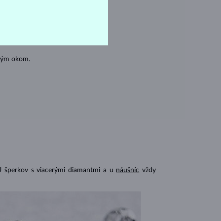
oľným okom.
U šperkov s viacerými diamantmi a u
náušníc
vždy