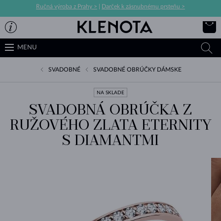
Ručná výroba z Prahy >
|
Darček k zásnubnému prsteňu >
MENU
SVADOBNÉ
SVADOBNÉ OBRÚČKY DÁMSKE
NA SKLADE
SVADOBNÁ OBRÚČKA Z
RUŽOVÉHO ZLATA ETERNITY
S DIAMANTMI