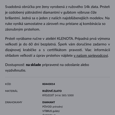
Svadobná obrúčka pre ženy vyrobená z ružového 14k zlata. Prsteň
je ozdobený pätnástimi diamantmi v guľatom výbruse čiže
briliantmi. Jedná sa o jeden z našich najobľúbenejších modelov. Na
ruke vyniká samostatne a zároveň mu pristane aj kombinácia so
zásnubným prsteňom.
Prsteň vyrábame ručne v ateliéri KLENOTA. Prípadná prvá výmena
veľkosti je do 60 dní bezplatná. Šperk vám doručíme zadarmo v
dizajnovej krabičke a s certifikátom pravosti. Viac informácií
ohľadom veľkostí a úprav prsteňov nájdete
v našom sprievodcovi
.
Dostupnosť:
na sklade
pripravené na odoslanie alebo
vyzdvihnutie.
KÓD
K0443014
MATERIÁL
RUŽOVÉ ZLATO
RÝDZOSŤ
14 kt 585/1000
DRAHOKAMY
DIAMANT
PÔVOD
prírodný
VÝBRUS
guľatý