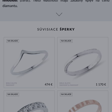
carat
hmotnosť
(
). Tieto vlastnosti majú zásadný vplyv na cenu
diamantu.
SÚVISIACE
ŠPERKY
NA SKLADE
NA SKLADE
BIELE ZLATO
BIELE ZLATO
474 €
1 170 €
DIAMANT
DIAMANT & DIAMANT
NA SKLADE
NA SKLADE