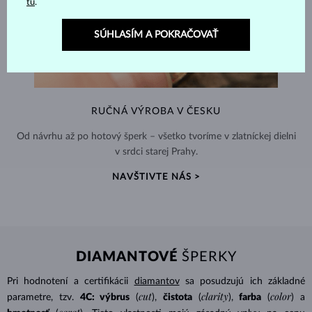
tu
.
SÚHLASÍM A POKRAČOVAŤ
RUČNÁ VÝROBA V ČESKU
Od návrhu až po hotový šperk – všetko tvoríme v zlatníckej dielni
v srdci starej Prahy.
NAVŠTIVTE NÁS >
DIAMANTOVÉ
ŠPERKY
Pri hodnotení a certifikácii
diamantov
sa posudzujú ich základné
cut
clarity
color
parametre, tzv.
4C: výbrus
(
),
čistota
(
),
farba
(
) a