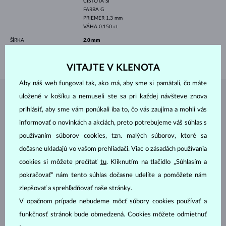
ČISTOTA
SI
FARBA
G
PRIEMER
1.3 mm
VÁHA
0.150 ct
ŠÍRKA
2.0 mm
VÁHA
1.95 g
VITAJTE V KLENOTA
Aby náš web fungoval tak, ako má, aby sme si pamätali, čo máte
uložené v košíku a nemuseli ste sa pri každej návšteve znova
ŠPERKY Z
ATELIÉRU KLENOTA
prihlásiť, aby sme vám ponúkali iba to, čo vás zaujíma a mohli vás
informovať o novinkách a akciách, preto potrebujeme váš súhlas s
používaním súborov cookies, tzn. malých súborov, ktoré sa
dočasne ukladajú vo vašom prehliadači. Viac o zásadách používania
cookies si môžete prečítať
tu
. Kliknutím na tlačidlo „Súhlasím a
pokračovať“ nám tento súhlas dočasne udelíte a pomôžete nám
zlepšovať a sprehľadňovať naše stránky.
V opačnom prípade nebudeme môcť súbory cookies používať a
funkčnosť stránok bude obmedzená. Cookies môžete odmietnuť