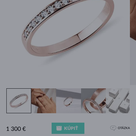
KÚPIŤ
1 300 €
OTÁZKA