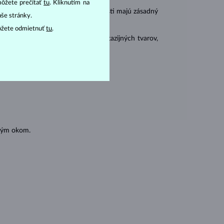
môžete prečítať
tu
. Kliknutím na
r
carat
) a
hmotnosť
(
). Tieto vlastnosti majú zásadný
aše stránky.
ôžete odmietnuť
tu
.
 sa brúsia aj do mnohých tzv. fantazijných tvarov,
ásnubných prsteňov
).
oľným okom.