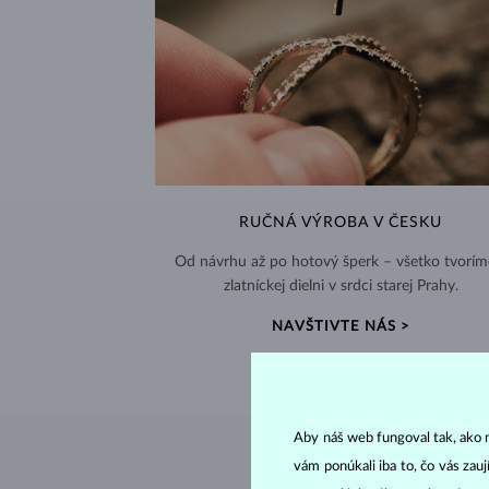
RUČNÁ VÝROBA V ČESKU
Od návrhu až po hotový šperk – všetko tvorím
zlatníckej dielni v srdci starej Prahy.
NAVŠTIVTE NÁS >
Aby náš web fungoval tak, ako m
vám ponúkali iba to, čo vás zau