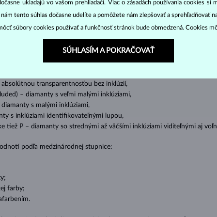
dočasne ukladajú vo vašom prehliadači. Viac o zásadách používania cookies si 
cut
clarity
colo
ich základné parametre, tzv.
4C: výbrus
(
),
čistota
(
),
farba
(
“ nám tento súhlas dočasne udelíte a pomôžete nám zlepšovať a sprehľadňovať n
ôcť súbory cookies používať a funkčnosť stránok bude obmedzená. Cookies m
o oslnivý lesk. Najobľúbenejší je výbrus guľatý, tzv.
briliant
. Diamanty
cess (štvorboký alebo trojboký výbrus s ostrými rohmi, populárny najmä u
z
SÚHLASÍM A POKRAČOVAŤ
ženie tzv. inkluzií čiže vnútorných nedokonalostí diamantu:
s absolútnou transparentnosťou bez inklúzií,
cluded) – diamanty s veľmi malými inklúziami,
– diamanty s malými inklúziami,
nty s inklúziami identifikovateľnými lupou,
ike tiež P – diamanty so strednými až väčšími inklúziami viditeľnými aj v
 hodnotí podľa medzinárodnej stupnice:
y;
j farby;
afarbením.