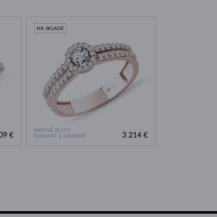
NA SKLADE
RUŽOVÉ ZLATO
09 €
3 214 €
DIAMANT & DIAMANT