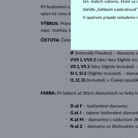
tzn. malých súborov, ktoré sa 
Pri hodnotení a certifikácii
diamantov
sa posudzujú 
tlačidlo „Súhlasím a pokračovať
vplyv na cenu diamantu.
V opačnom prípade nebudeme m
VÝBRUS:
Práve správny výbrus dodáva diamantu jeh
napr.: markíza, bageta, srdiečko, slza, ovál či prin
ČISTOTA:
Čistotu určuje množstvo, veľkosť a rozlo
IF
(Internally Flawless) – diamanty 
VVS 1, VVS 2
(Very Very Slightly In
VS 1, VS 2
(Very Slightly Included) 
SI 1, SI 2
(Slightly Included) – diama
I1, I2, I3
(Included), v Českej republ
FARBA:
Pri bielych až žltých diamantoch sa farba
D až F
– bezfarebné diamanty;
G až J
– takmer bezfarebné diamant
K až M
– diamantmi s nádychom žlte
N až Z
– diamanty so žltohnedým z