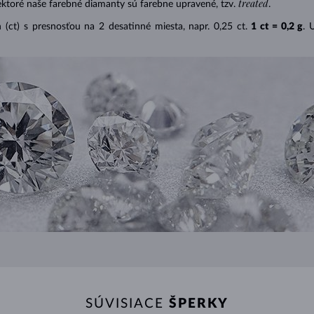
treated
ektoré naše farebné diamanty sú farebne upravené, tzv.
.
(ct) s presnosťou na 2 desatinné miesta, napr. 0,25 ct.
1 ct = 0,2 g
. 
SÚVISIACE
ŠPERKY