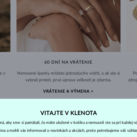
60 DNÍ NA VRÁTENIE
e v
Nenosené šperky môžete jednoducho vrátiť, a ak ste si
Po
vybrali prsteň, prvá úprava veľkosti je zdarma.
zdro
VRÁTENIE A VÝMENA >
VITAJTE V KLENOTA
á, aby sme si pamätali, čo máte uložené v košíku a nemuseli ste sa pri každej n
jíma a mohli vás informovať o novinkách a akciách, preto potrebujeme váš súhl
DIAMANTOVÉ
ŠPERKY