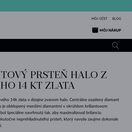
MÔJ ÚČET
BLOG
MÔJ NÁKUP
TOVÝ PRSTEŇ HALO Z
ŽLTÉ ZLATO
TANZANITY
TURMALÍNY
ZAFÍRY
HO 14 KT ZLATA
RUŽOVÉ ZLATO
TOPÁSY
VLTAVÍNY
SMARAGDY
TURMALÍNY
MINERÁLY
VLTAVÍNY
ového 14k zlata v dizajne zvanom halo. Centrálne osadený diamant
VÝNIMOČNÝ
ELEGANCIA
NÁRAMKY
KOLEKCIE
PRÍVESKY
KRÁSOU
KRÁSNE
ŠPERKY
KRÁSU
LÁSKA
 je obklopený menšími diamantmi v okrúhlom briliantovom
VLTAVÍNY
PERLOVÉ PRÍVESKY
MINERÁLY
bol špeciálne navrhnutý tak, aby maximalizoval brilanciu
PRE BÁBÄTKÁ
BIELE ZLATO
SVADOBNÉ
skutočne neprehliadnuteľný prsteň, ktorý navyše zaujme dokonale
.
SVADOBNÉ
ŽLTÉ ZLATO
ŽLTÉ ZLATO
POZRIEŤ
POZRIEŤ
POZRIEŤ
POZRIEŤ
POZRIEŤ
POZRIEŤ
POZRIEŤ
POZRIEŤ
POZRIEŤ
POZRIEŤ