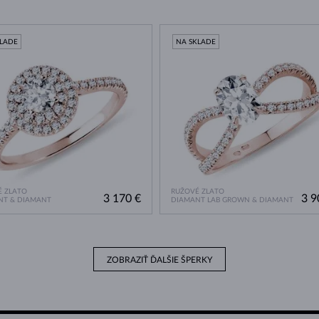
KLADE
NA SKLADE
 ZLATO
RUŽOVÉ ZLATO
3 170 €
3 9
NT & DIAMANT
DIAMANT LAB GROWN & DIAMANT
ZOBRAZIŤ ĎALŠIE ŠPERKY