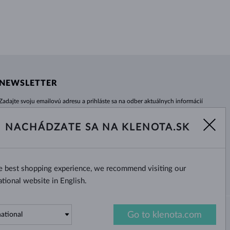
NEWSLETTER
Zadajte svoju emailovú adresu a prihláste sa na odber aktuálnych informácií
z e-shopu klenota.sk.
Žiadna novinka, akcia či zľava Vám už neunikne!
NACHÁDZATE SA NA KLENOTA.SK
ODOBERAŤ
he best shopping experience, we recommend visiting our
Áno, chcem dostávať zaujímavé
novinky na e-mail.
ational website in English.
Go to klenota.com