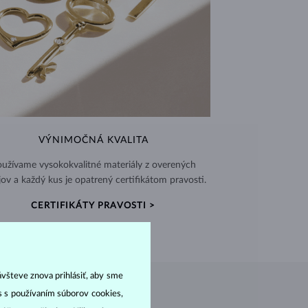
VÝNIMOČNÁ KVALITA
užívame vysokokvalitné materiály z overených
jov a každý kus je opatrený certifikátom pravosti.
CERTIFIKÁTY PRAVOSTI >
ávšteve znova prihlásiť, aby sme
as s používaním súborov cookies,