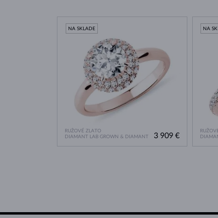
NA SKLADE
NA S
RUŽOVÉ ZLATO
RUŽOVÉ
3 909 €
DIAMANT LAB GROWN & DIAMANT
DIAMA