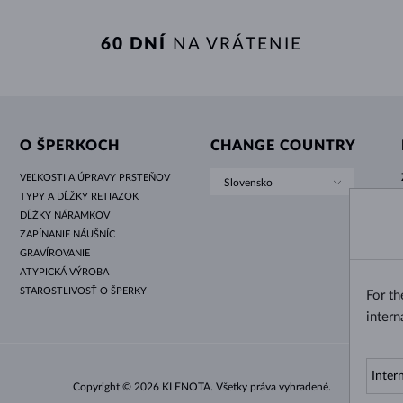
60 DNÍ
NA VRÁTENIE
O ŠPERKOCH
CHANGE COUNTRY
VEĽKOSTI A ÚPRAVY PRSTEŇOV
Slovensko
TYPY A DĹŽKY RETIAZOK
DĹŽKY NÁRAMKOV
ZAPÍNANIE NÁUŠNÍC
GRAVÍROVANIE
ATYPICKÁ VÝROBA
STAROSTLIVOSŤ O ŠPERKY
For t
intern
Copyright © 2026 KLENOTA. Všetky práva vyhradené.