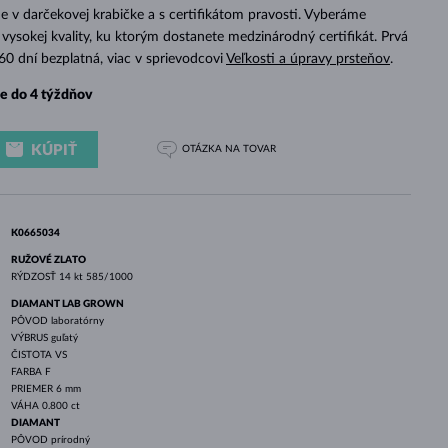
BIELE ZLATO
RUŽOVÉ ZLATO
BIELE ZLATO
 v darčekovej krabičke a s certifikátom pravosti. Vyberáme
vysokej kvality, ku ktorým dostanete medzinárodný certifikát. Prvá
 60 dní bezplatná, viac v sprievodcovi
Veľkosti a úpravy prsteňov
.
e do 4 týždňov
KÚPIŤ
OTÁZKA
NA TOVAR
K0665034
RUŽOVÉ ZLATO
RÝDZOSŤ
14 kt 585/1000
DIAMANT LAB GROWN
PÔVOD
laboratórny
VÝBRUS
guľatý
ČISTOTA
VS
FARBA
F
PRIEMER
6 mm
VÁHA
0.800 ct
DIAMANT
PÔVOD
prírodný