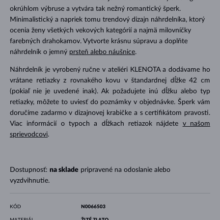
okrúhlom výbruse a vytvára tak nežný romantický šperk.
Minimalistický a napriek tomu trendový dizajn náhrdelníka, ktorý
ocenia ženy všetkých vekových kategórií a najmä milovníčky
farebných drahokamov. Vytvorte krásnu súpravu a doplňte
náhrdelník o jemný
prsteň alebo náušnice
.
Náhrdelník je vyrobený ručne v ateliéri KLENOTA a dodávame ho
vrátane retiazky z rovnakého kovu v štandardnej dĺžke 42 cm
(pokiaľ nie je uvedené inak). Ak požadujete inú dĺžku alebo typ
retiazky, môžete to uviesť do poznámky v objednávke. Šperk vám
doručíme zadarmo v dizajnovej krabičke a s certifikátom pravosti.
Viac informácií o typoch a dĺžkach retiazok nájdete
v našom
sprievodcovi
.
Dostupnosť:
na sklade
pripravené na odoslanie alebo
vyzdvihnutie.
KÓD
N0066503
MATERIÁL
ŽLTÉ ZLATO