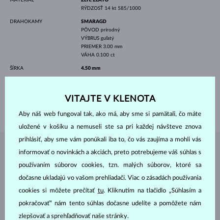
RÝDZOSŤ
14 kt 585/1000
DRAHOKAMY
SMARAGD
PÔVOD
prírodný
VÝBRUS
guľatý
PRIEMER
3.00 mm
VÁHA
0.100 ct
ŠÍRKA
4.50 mm
VÝŠKA
9.20 mm
DĹŽKA
420.00 mm
VITAJTE V KLENOTA
VÁHA
1.25 g
Aby náš web fungoval tak, ako má, aby sme si pamätali, čo máte
uložené v košíku a nemuseli ste sa pri každej návšteve znova
prihlásiť, aby sme vám ponúkali iba to, čo vás zaujíma a mohli vás
ŠPERKY Z
ATELIÉRU KLENOTA
informovať o novinkách a akciách, preto potrebujeme váš súhlas s
používaním súborov cookies, tzn. malých súborov, ktoré sa
dočasne ukladajú vo vašom prehliadači. Viac o zásadách používania
cookies si môžete prečítať
tu
. Kliknutím na tlačidlo „Súhlasím a
pokračovať“ nám tento súhlas dočasne udelíte a pomôžete nám
zlepšovať a sprehľadňovať naše stránky.