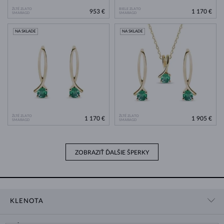
ŽLTÉ ZLATO
BIELE ZLATO
953 €
1 170 €
SMARAGD
SMARAGD
NA SKLADE
NA SKLADE
ŽLTÉ ZLATO
ŽLTÉ ZLATO
1 170 €
1 905 €
SMARAGD
SMARAGD
ZOBRAZIŤ ĎALŠIE ŠPERKY
KLENOTA
KONTAKTNÉ ÚDAJE