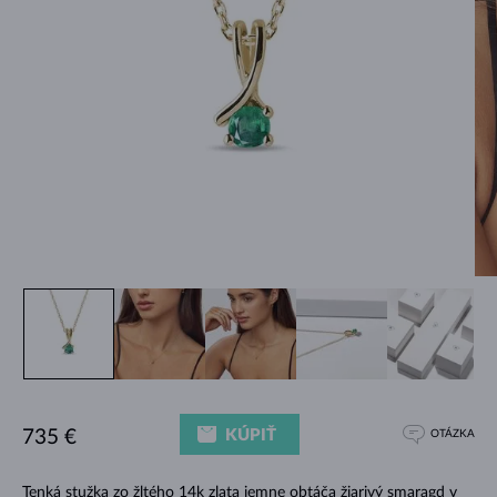
KÚPIŤ
735 €
OTÁZKA
Tenká stužka zo žltého 14k zlata jemne obtáča žiarivý smaragd v