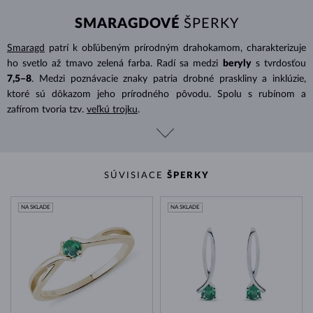
SMARAGDOVÉ
ŠPERKY
Smaragd
patrí k obľúbeným prírodným drahokamom, charakterizuje
ho svetlo až tmavo zelená farba. Radí sa medzi
beryly
s tvrdosťou
7,5–8
. Medzi poznávacie znaky patria drobné praskliny a inklúzie,
ktoré sú dôkazom jeho prírodného pôvodu. Spolu s rubínom a
zafírom tvoria tzv.
veľkú trojku
.
SÚVISIACE
ŠPERKY
NA SKLADE
NA SKLADE