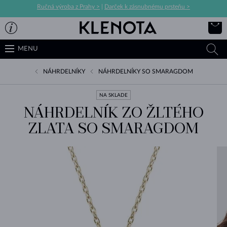
Ručná výroba z Prahy >
|
Darček k zásnubnému prsteňu >
MENU
NÁHRDELNÍKY
NÁHRDELNÍKY SO SMARAGDOM
NA SKLADE
NÁHRDELNÍK ZO ŽLTÉHO
ZLATA SO SMARAGDOM