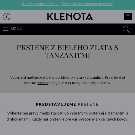
Ručná výroba z Prahy >
|
Darček k zásnubnému prsteňu >
MENU
PRSTENE Z BIELEHO ZLATA S
TANZANITMI
Vyberte si nadčasové prstene z bieleho zlata s tanzanitmi. Prezrite si aj
ostatné
prstene
a nájdite svoj nový obľúbený doplnok.
PREDSTAVUJEME
PRSTENE
Vyberte ten pravý medzi starostlivo vybranými prsteňmi s diamantmi a
drahokamami. Každý náš prsteň je pre vás vyrobený z kvalitných kovov.