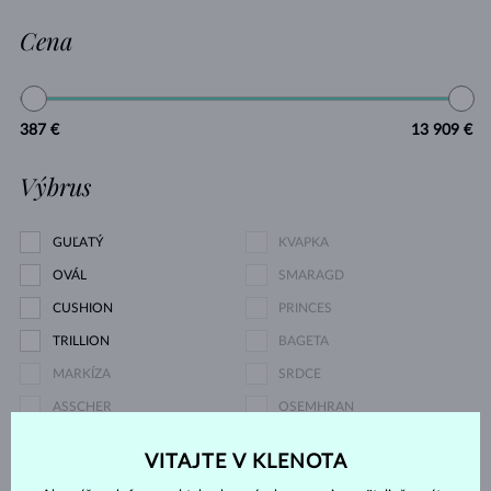
Cena
387 €
13 909 €
Výbrus
GUĽATÝ
KVAPKA
OVÁL
SMARAGD
CUSHION
PRINCES
TRILLION
BAGETA
MARKÍZA
SRDCE
ASSCHER
OSEMHRAN
OLD MINE
VITAJTE V KLENOTA