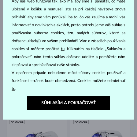
Druh perly
Aby náš web fungoval tak, ako má, aby sme si pamätali, čo máte
uložené v košíku a nemuseli ste sa pri každej návšteve znova
prihlásiť, aby sme vám ponúkali iba to, čo vás zaujíma a mohli vás
AKOYA
SLADKOVODNÉ
informovať o novinkách a akciách, preto potrebujeme váš súhlas s
TAHITSKÁ
JUŽNÉHO PACIFIKU
používaním súborov cookies, tzn. malých súborov, ktoré sa
dočasne ukladajú vo vašom prehliadači. Viac o zásadách používania
cookies si môžete prečítať
tu
. Kliknutím na tlačidlo „Súhlasím a
pokračovať“ nám tento súhlas dočasne udelíte a pomôžete nám
NA SKLADE
NA SKLADE
zlepšovať a sprehľadňovať naše stránky.
V opačnom prípade nebudeme môcť súbory cookies používať a
funkčnosť stránok bude obmedzená. Cookies môžete odmietnuť
tu
.
SÚHLASÍM A POKRAČOVAŤ
BIELE ZLATO
BIELE ZLATO
1 387 €
1 866 €
TANZANIT & DIAMANT
TANZANIT & DIAMANT
NA SKLADE
NA SKLADE