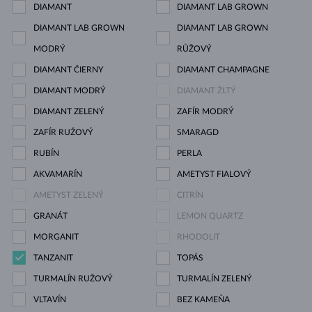
DIAMANT
DIAMANT LAB GROWN
DIAMANT LAB GROWN
DIAMANT LAB GROWN
MODRÝ
RŮŽOVÝ
DIAMANT ČIERNY
DIAMANT CHAMPAGNE
DIAMANT MODRÝ
DIAMANT ŽLTÝ
DIAMANT ZELENÝ
ZAFÍR MODRÝ
ZAFÍR RUŽOVÝ
SMARAGD
RUBÍN
PERLA
AKVAMARÍN
AMETYST FIALOVÝ
AMETYST ZELENÝ
CITRÍN
GRANÁT
LEMON QUARTZ
MORGANIT
RHODOLIT
TANZANIT
TOPÁS
TURMALÍN RUŽOVÝ
TURMALÍN ZELENÝ
VLTAVÍN
BEZ KAMEŇA