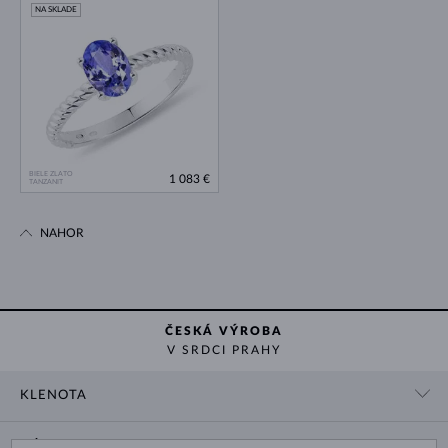
NA SKLADE
BIELE ZLATO
1 083 €
TANZANIT
NAHOR
ČESKÁ VÝROBA
V SRDCI PRAHY
KLENOTA
KONTAKTNÉ ÚDAJE
NÁKUP