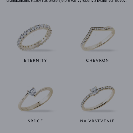
drahokamami. Každý náš prsteň je pre vás vyrobený z kvalitných kovov.
ETERNITY
CHEVRON
SRDCE
NA VRSTVENIE