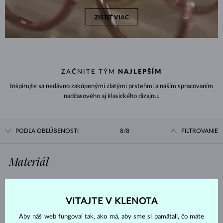
ZISTIŤ VIAC
ZAČNITE TÝM
NAJLEPŠÍM
Inšpirujte sa nedávno zakúpenými zlatými prsteňmi a naším spracovaním
nadčasového aj klasického dizajnu.
PODĽA OBĽÚBENOSTI
8/8
FILTROVANIE
Materiál
BIELE ZLATO
ŽLTÉ ZLATO
VITAJTE V KLENOTA
RUŽOVÉ ZLATO
Aby náš web fungoval tak, ako má, aby sme si pamätali, čo máte