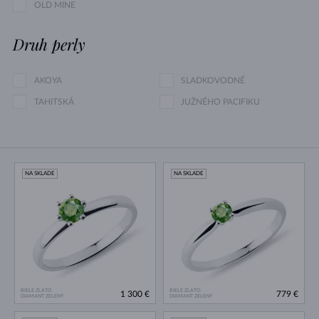
OLD MINE
Druh perly
AKOYA
SLADKOVODNÉ
TAHITSKÁ
JUŽNÉHO PACIFIKU
NA SKLADE
NA SKLADE
BIELE ZLATO
BIELE ZLATO
1 300 €
779 €
DIAMANT ZELENÝ
DIAMANT ZELENÝ