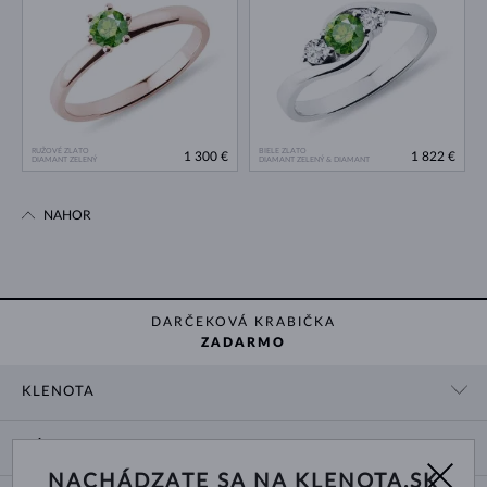
RUŽOVÉ ZLATO
BIELE ZLATO
1 300 €
1 822 €
DIAMANT ZELENÝ
DIAMANT ZELENÝ & DIAMANT
NAHOR
DARČEKOVÁ KRABIČKA
ZADARMO
KLENOTA
KONTAKTNÉ ÚDAJE
NÁKUP
SHOWROOM
NACHÁDZATE SA NA KLENOTA.SK