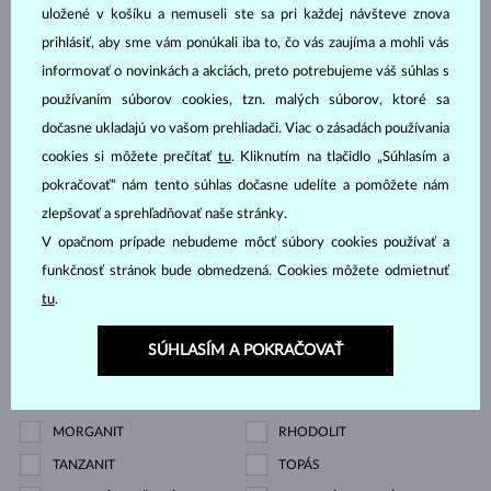
Drahokam
uložené v košíku a nemuseli ste sa pri každej návšteve znova
prihlásiť, aby sme vám ponúkali iba to, čo vás zaujíma a mohli vás
DIAMANT
DIAMANT LAB GROWN
informovať o novinkách a akciách, preto potrebujeme váš súhlas s
používaním súborov cookies, tzn. malých súborov, ktoré sa
DIAMANT LAB GROWN
DIAMANT LAB GROWN
dočasne ukladajú vo vašom prehliadači. Viac o zásadách používania
MODRÝ
RŮŽOVÝ
cookies si môžete prečítať
tu
. Kliknutím na tlačidlo „Súhlasím a
DIAMANT ČIERNY
DIAMANT CHAMPAGNE
pokračovať“ nám tento súhlas dočasne udelíte a pomôžete nám
DIAMANT MODRÝ
DIAMANT ŽLTÝ
zlepšovať a sprehľadňovať naše stránky.
DIAMANT ZELENÝ
ZAFÍR MODRÝ
V opačnom prípade nebudeme môcť súbory cookies používať a
ZAFÍR RUŽOVÝ
SMARAGD
funkčnosť stránok bude obmedzená. Cookies môžete odmietnuť
tu
.
RUBÍN
PERLA
AKVAMARÍN
AMETYST FIALOVÝ
SÚHLASÍM A POKRAČOVAŤ
AMETYST ZELENÝ
CITRÍN
GRANÁT
LEMON QUARTZ
MORGANIT
RHODOLIT
TANZANIT
TOPÁS