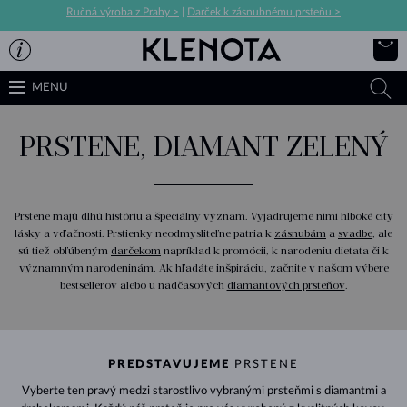
Ručná výroba z Prahy >
|
Darček k zásnubnému prsteňu >
MENU
PRSTENE, DIAMANT ZELENÝ
Prstene majú dlhú históriu a špeciálny význam. Vyjadrujeme nimi hlboké city
lásky a vďačnosti. Prstienky neodmysliteľne patria k
zásnubám
a
svadbe
, ale
sú tiež obľúbeným
darčekom
napríklad k promócii, k narodeniu dieťaťa či k
významným narodeninám. Ak hľadáte inšpiráciu, začnite v našom výbere
bestsellerov alebo u nadčasových
diamantových prsteňov
.
PREDSTAVUJEME
PRSTENE
Vyberte ten pravý medzi starostlivo vybranými prsteňmi s diamantmi a