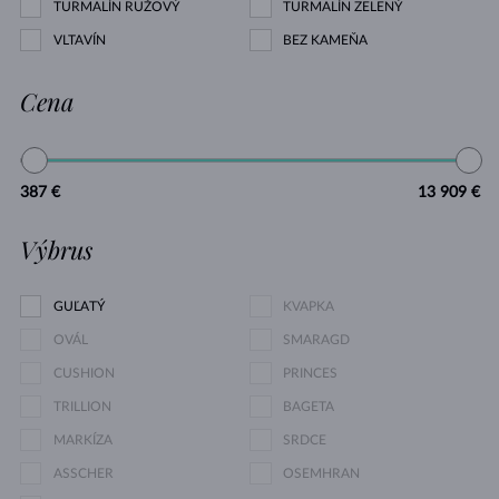
TURMALÍN RUŽOVÝ
TURMALÍN ZELENÝ
VLTAVÍN
BEZ KAMEŇA
Cena
387 €
13 909 €
Výbrus
GUĽATÝ
KVAPKA
OVÁL
SMARAGD
CUSHION
PRINCES
TRILLION
BAGETA
MARKÍZA
SRDCE
ASSCHER
OSEMHRAN