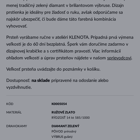
menej tradičný zelený diamant v briliantovom výbruse. Dizajn
prstienka je ideálny pre žiadosť o ruku, avšak odporúčame sa
najskôr ubezpečiť, či bude dáme táto farebná kombinácia
vyhovovať.
Prsteň vyrábame ručne v ateliéri KLENOTA. Prípadná prvá výmena
veľkosti je do 60 dní bezplatná. Šperk vám doručíme zadarmo v
dizajnovej krabičke a s certifikátom pravosti. Viac informácií
ohľadom veľkostí a úprav prsteňov nájdete v našom
sprievodcovi
.
Veľkosť prsteňa uvádzajte do poznámky v košíku.
Dostupnosť:
na sklade
pripravené na odoslanie alebo
vyzdvihnutie.
KÓD
K0005054
MATERIÁL
RUŽOVÉ ZLATO
RÝDZOSŤ
14 kt 585/1000
DRAHOKAMY
DIAMANT ZELENÝ
PÔVOD
prírodný
VÝBRUS
guľatý