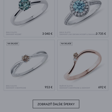
BIELE ZLATO
BIELE ZLATO
3 040 €
3 735 €
DIAMANT MODRÝ
DIAMANT LAB GROWN MODRÝ & DIAMANT
NA SKLADE
NA SKLADE
BIELE ZLATO
RUŽOVÉ ZLATO
953 €
692 €
DIAMANT CHAMPAGNE
DIAMANT CHAMPAGNE & DIAMANT
ZOBRAZIŤ ĎALŠIE ŠPERKY