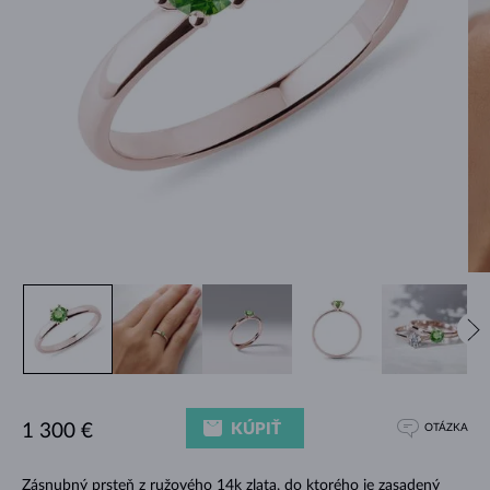
KÚPIŤ
1 300 €
OTÁZKA
Zásnubný prsteň z ružového 14k zlata, do ktorého je zasadený