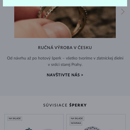
RUČNÁ VÝROBA V ČESKU
Od návrhu až po hotový šperk – všetko tvoríme v zlatníckej dielni
v srdci starej Prahy.
NAVŠTIVTE NÁS >
SÚVISIACE
ŠPERKY
NA SKLADE
NA SKLADE
NOVINKA