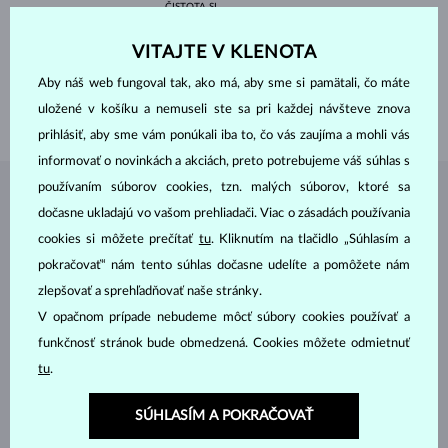
ČISTOTA
SI
ÚPRAVY
Úprava farby
PRIEMER
4.0 mm
VITAJTE V KLENOTA
VÁHA
0.25 ct
Aby náš web fungoval tak, ako má, aby sme si pamätali, čo máte
ŠÍRKA
1.90 mm
uložené v košíku a nemuseli ste sa pri každej návšteve znova
VÁHA
1.75 g
prihlásiť, aby sme vám ponúkali iba to, čo vás zaujíma a mohli vás
informovať o novinkách a akciách, preto potrebujeme váš súhlas s
používaním súborov cookies, tzn. malých súborov, ktoré sa
ŠPERKY Z
ATELIÉRU KLENOTA
dočasne ukladajú vo vašom prehliadači. Viac o zásadách používania
cookies si môžete prečítať
tu
. Kliknutím na tlačidlo „Súhlasím a
pokračovať“ nám tento súhlas dočasne udelíte a pomôžete nám
zlepšovať a sprehľadňovať naše stránky.
V opačnom prípade nebudeme môcť súbory cookies používať a
funkčnosť stránok bude obmedzená. Cookies môžete odmietnuť
tu
.
SÚHLASÍM A POKRAČOVAŤ