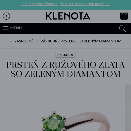
Ručná výroba z Prahy >
|
Darček k zásnubnému prsteňu >
MENU
ZÁSNUBNÉ
ZÁSNUBNÉ PRSTENE S FAREBNÝM DIAMANTOM
NA SKLADE
PRSTEŇ Z RUŽOVÉHO ZLATA
SO ZELENÝM DIAMANTOM