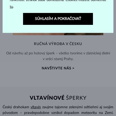
funkčnosť stránok bude obmedzená. Cookies môžete odmietnuť
tu
.
SÚHLASÍM A POKRAČOVAŤ
RUČNÁ VÝROBA V ČESKU
Od návrhu až po hotový šperk – všetko tvoríme v zlatníckej dielni
v srdci starej Prahy.
NAVŠTIVTE NÁS >
VLTAVÍNOVÉ
ŠPERKY
Český drahokam
vltavín
zaujme tajomne zelenými odtieňmi aj svojim
pôvodom – pravdepodobne vznikol dopadom meteoritu na Zemi.