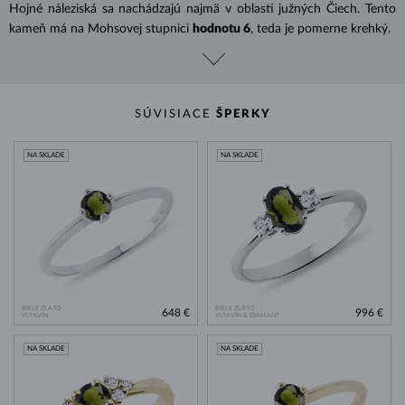
Hojné náleziská sa nachádzajú najmä v oblasti južných Čiech. Tento
kameň má na Mohsovej stupnici
hodnotu 6
, teda je pomerne krehký.
SÚVISIACE
ŠPERKY
NA SKLADE
NA SKLADE
BIELE ZLATO
BIELE ZLATO
648 €
996 €
VLTAVÍN
VLTAVÍN & DIAMANT
NA SKLADE
NA SKLADE