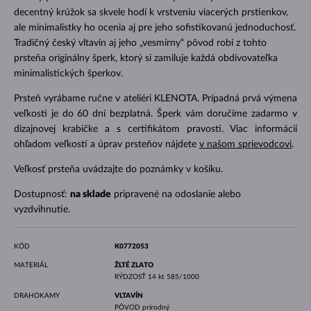
decentný krúžok sa skvele hodí k vrstveniu viacerých prstienkov,
ale minimalistky ho ocenia aj pre jeho sofistikovanú jednoduchosť.
Tradičný český vltavín aj jeho „vesmírny“ pôvod robí z tohto
prsteňa originálny šperk, ktorý si zamiluje každá obdivovateľka
minimalistických šperkov.
Prsteň vyrábame ručne v ateliéri KLENOTA. Prípadná prvá výmena
veľkosti je do 60 dní bezplatná. Šperk vám doručíme zadarmo v
dizajnovej krabičke a s certifikátom pravosti. Viac informácií
ohľadom veľkostí a úprav prsteňov nájdete
v našom sprievodcovi
.
Veľkosť prsteňa uvádzajte do poznámky v košíku.
Dostupnosť:
na sklade
pripravené na odoslanie alebo
vyzdvihnutie.
KÓD
K0772053
MATERIÁL
ŽLTÉ ZLATO
RÝDZOSŤ
14 kt 585/1000
DRAHOKAMY
VLTAVÍN
PÔVOD
prírodný