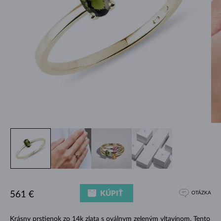
KÚPIŤ
561 €
OTÁZKA
Krásny prstienok zo 14k zlata s oválnym zeleným vltavínom. Tento