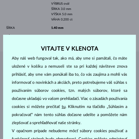
VÝBRUS
ovál
ŠÍRKA
3.0 mm
VÝŠKA
5.0 mm
VÁHA
0.200 ct
ŠÍRKA
1.40 mm
VÁHA
1.10 g
VITAJTE V KLENOTA
Aby náš web fungoval tak, ako má, aby sme si pamätali, čo máte
ŠPERKY Z
ATELIÉRU KLENOTA
uložené v košíku a nemuseli ste sa pri každej návšteve znova
prihlásiť, aby sme vám ponúkali iba to, čo vás zaujíma a mohli vás
informovať o novinkách a akciách, preto potrebujeme váš súhlas s
používaním súborov cookies, tzn. malých súborov, ktoré sa
dočasne ukladajú vo vašom prehliadači. Viac o zásadách používania
cookies si môžete prečítať
tu
. Kliknutím na tlačidlo „Súhlasím a
pokračovať“ nám tento súhlas dočasne udelíte a pomôžete nám
zlepšovať a sprehľadňovať naše stránky.
V opačnom prípade nebudeme môcť súbory cookies používať a