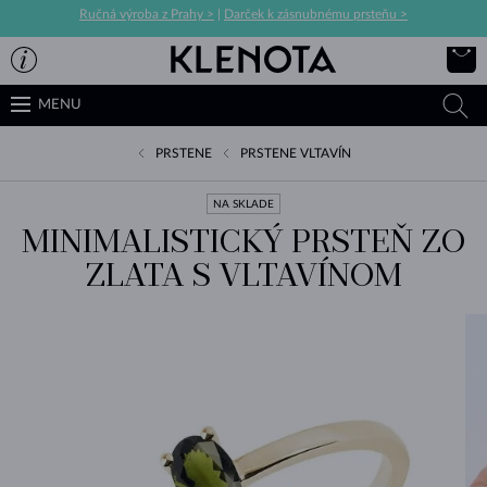
Ručná výroba z Prahy >
|
Darček k zásnubnému prsteňu >
MENU
PRSTENE
PRSTENE VLTAVÍN
NA SKLADE
MINIMALISTICKÝ PRSTEŇ ZO
ZLATA S VLTAVÍNOM