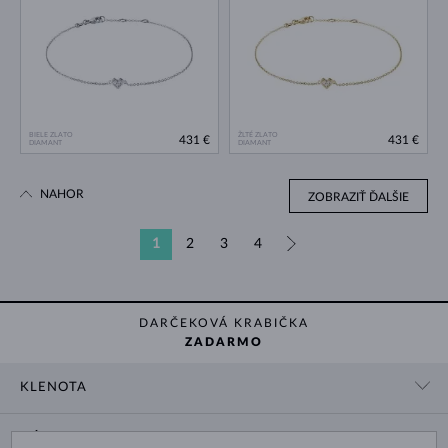
BIELE ZLATO
ŽLTÉ ZLATO
431 €
431 €
DIAMANT
DIAMANT
NAHOR
ZOBRAZIŤ ĎALŠIE
1
2
3
4
»
DARČEKOVÁ KRABIČKA
ZADARMO
KLENOTA
KONTAKTNÉ ÚDAJE
NÁKUP