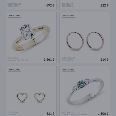
RUŽOVÉ ZLATO
BIELE ZLATO
692 €
222 €
BEZ KAMEŇA
BEZ KAMEŇA
NA SKLADE
NA SKLADE
ŽLTÉ ZLATO
RUŽOVÉ ZLATO
1 561 €
214 €
DIAMANT LAB GROWN
BEZ KAMEŇA
NA SKLADE
NA SKLADE
ŽLTÉ ZLATO
BIELE ZLATO
431 €
1 300 €
DIAMANT
DIAMANT MODRÝ & DIAMANT