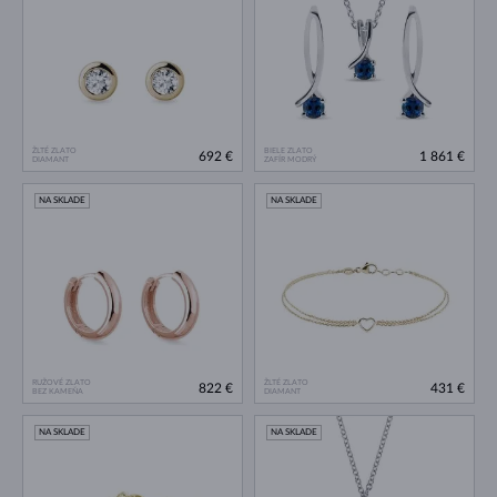
ŽLTÉ ZLATO
BIELE ZLATO
692 €
1 861 €
DIAMANT
ZAFÍR MODRÝ
NA SKLADE
NA SKLADE
RUŽOVÉ ZLATO
ŽLTÉ ZLATO
822 €
431 €
BEZ KAMEŇA
DIAMANT
NA SKLADE
NA SKLADE