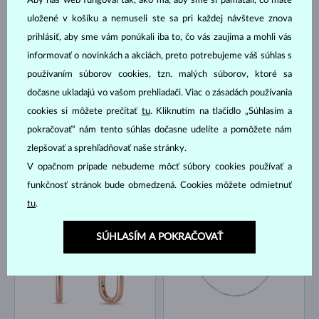
Aby náš web fungoval tak, ako má, aby sme si pamätali, čo máte
uložené v košíku a nemuseli ste sa pri každej návšteve znova
ŽLTÉ ZLATO
ŽLTÉ ZLATO
561 €
866 €
prihlásiť, aby sme vám ponúkali iba to, čo vás zaujíma a mohli vás
SLADKOVODNÉ
DIAMANT
informovať o novinkách a akciách, preto potrebujeme váš súhlas s
NA SKLADE
NA SKLADE
používaním súborov cookies, tzn. malých súborov, ktoré sa
dočasne ukladajú vo vašom prehliadači. Viac o zásadách používania
cookies si môžete prečítať
tu
. Kliknutím na tlačidlo „Súhlasím a
pokračovať“ nám tento súhlas dočasne udelíte a pomôžete nám
zlepšovať a sprehľadňovať naše stránky.
V opačnom prípade nebudeme môcť súbory cookies používať a
ŽLTÉ ZLATO
BIELE ZLATO
996 €
431 €
funkčnosť stránok bude obmedzená. Cookies môžete odmietnuť
DIAMANT
DIAMANT
tu
.
NA SKLADE
NA SKLADE
SÚHLASÍM A POKRAČOVAŤ