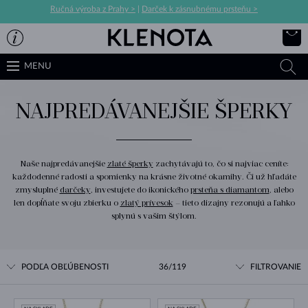
Ručná výroba z Prahy >
|
Darček k zásnubnému prsteňu >
MENU
NAJPREDÁVANEJŠIE ŠPERKY
Naše najpredávanejšie
zlaté šperky
zachytávajú to, čo si najviac ceníte:
každodenné radosti a spomienky na krásne životné okamihy. Či už hľadáte
zmysluplné
darčeky
, investujete do ikonického
prsteňa s diamantom
, alebo
len dopĺňate svoju zbierku o
zlatý prívesok
– tieto dizajny rezonujú a ľahko
splynú s vašim štýlom.
PODĽA OBĽÚBENOSTI
36/119
FILTROVANIE