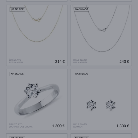
NA SKLADE
NA SKLADE
ŽLTÉ ZLATO
BIELE ZLATO
214 €
240 €
BEZ KAMEŇA
BEZ KAMEŇA
NA SKLADE
NA SKLADE
BIELE ZLATO
BIELE ZLATO
1 300 €
1 300 €
DIAMANT LAB GROWN
DIAMANT