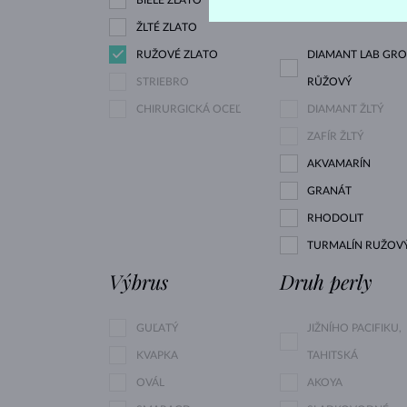
ŽLTÉ ZLATO
RUŽOVÉ ZLATO
DIAMANT LAB GR
STRIEBRO
RŮŽOVÝ
CHIRURGICKÁ OCEĽ
DIAMANT ŽLTÝ
ZAFÍR ŽLTÝ
AKVAMARÍN
GRANÁT
RHODOLIT
TURMALÍN RUŽOV
Výbrus
Druh perly
GUĽATÝ
JIŽNÍHO PACIFIKU,
KVAPKA
TAHITSKÁ
OVÁL
AKOYA