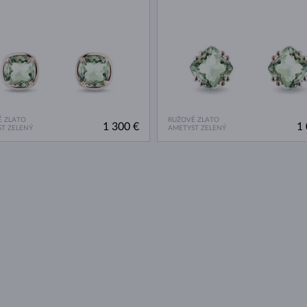
 ZLATO
RUŽOVÉ ZLATO
1 300 €
1 
T ZELENÝ
AMETYST ZELENÝ