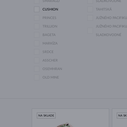
SMARAGD
SLADKOVODNÉ
CUSHION
TAHITSKÁ
PRINCES
JUŽNÉHO PACIFIK
TRILLION
JUŽNÉHO PACIFIKU
BAGETA
SLADKOVODNÉ
MARKÍZA
SRDCE
ASSCHER
OSEMHRAN
OLD MINE
NA SKLADE
NA S