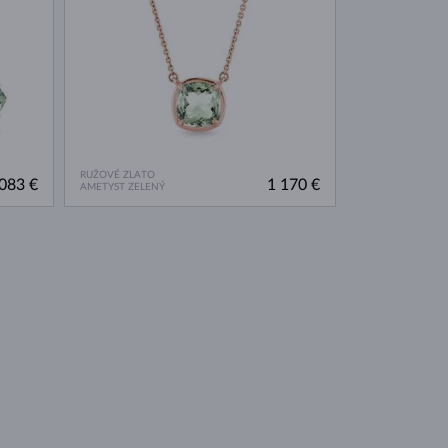
RUŽOVÉ ZLATO
083 €
1 170 €
AMETYST ZELENÝ