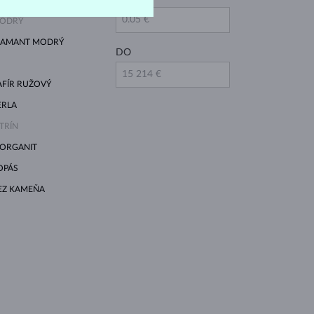
ODRÝ
IAMANT MODRÝ
DO
AFÍR RUŽOVÝ
ERLA
ITRÍN
ORGANIT
OPÁS
EZ KAMEŇA