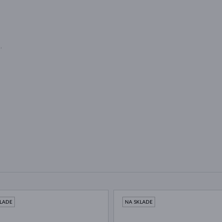
U
,
KLADE
NA SKLADE