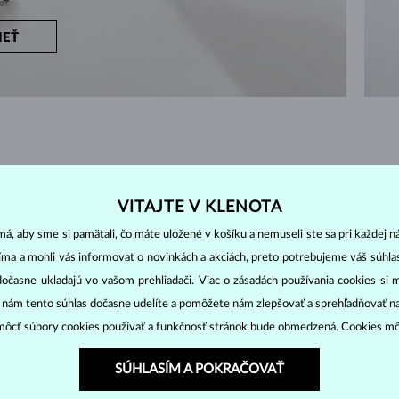
IEŤ
ZAČNITE TÝM
NAJLEPŠÍM
VITAJTE V KLENOTA
perkami a nadčasovým klasickým dizajnom s diamantmi
á, aby sme si pamätali, čo máte uložené v košíku a nemuseli ste sa pri každej n
jíma a mohli vás informovať o novinkách a akciách, preto potrebujeme váš súhl
dočasne ukladajú vo vašom prehliadači. Viac o zásadách používania cookies si 
NY
ZOBRAZENÉ
5/5
“ nám tento súhlas dočasne udelíte a pomôžete nám zlepšovať a sprehľadňovať n
ôcť súbory cookies používať a funkčnosť stránok bude obmedzená. Cookies m
SÚHLASÍM A POKRAČOVAŤ
DIAMANT
DIAMANT LAB GROWN
D