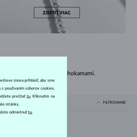
ZJISTIŤ VIAC
, smaragdmi, zafírmi a drahokamami.
ávšteve znova prihlásiť, aby sme
as s používaním súborov cookies,
môžete prečítať
tu
. Kliknutím na
FILTROVANIE
aše stránky.
ôžete odmietnuť
tu
.
Cena
OD
IAMANT LAB GROWN