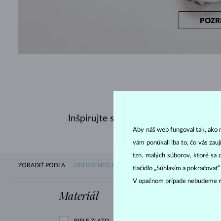
POZR
Inšpirujte sa nedávno zakúpenými š
Aby náš web fungoval tak, ako m
vám ponúkali iba to, čo vás zau
tzn. malých súborov, ktoré sa 
ZORADIŤ PODĽA
OBĽÚBENOSTI
DOSTUPNOSTI
NOVINIEK
CE
tlačidlo „Súhlasím a pokračovať
V opačnom prípade nebudeme m
Materiál
Drahokam
BIELE ZLATO
ZIRKÓNIE