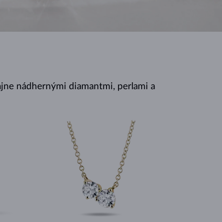
BIELE ZLATO
RUŽOVÉ ZLATO
BIELE ZLATO
jne nádhernými diamantmi, perlami a