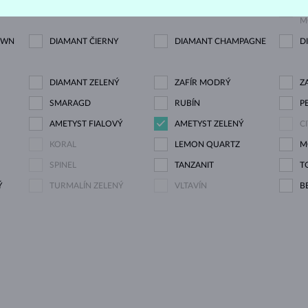
M
OWN
DIAMANT ČIERNY
DIAMANT CHAMPAGNE
D
DIAMANT ZELENÝ
ZAFÍR MODRÝ
Z
SMARAGD
RUBÍN
P
AMETYST FIALOVÝ
AMETYST ZELENÝ
C
KORAL
LEMON QUARTZ
M
SPINEL
TANZANIT
T
Ý
TURMALÍN ZELENÝ
VLTAVÍN
B