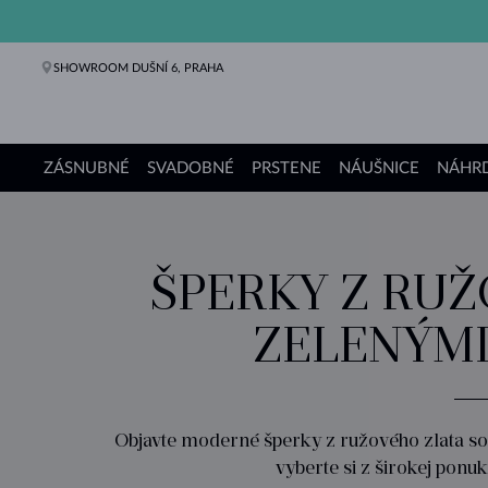
SHOWROOM DUŠNÍ 6, PRAHA
ZÁSNUBNÉ
SVADOBNÉ
PRSTENE
NÁUŠNICE
NÁHRD
Zásnubné prstene
Svadobné obrúčky
Prstene
Náušnice
Náhrdelníky
Náramky
Perly
Šperky
Darčeky
Kolekcie KLENOTA
ŠPERKY Z RUŽ
ZELENÝMI
Objavte moderné šperky z ružového zlata so 
vyberte si z širokej ponuk