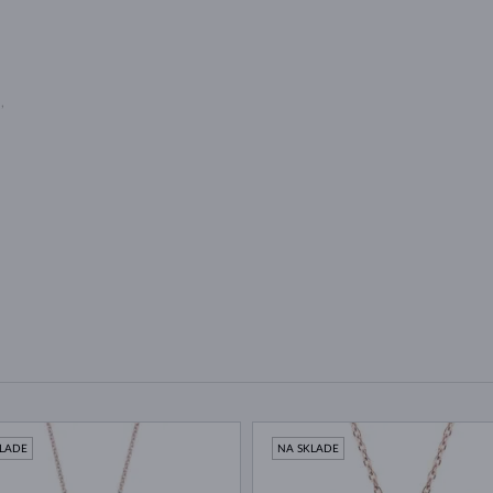
U
,
KLADE
NA SKLADE