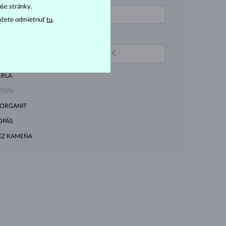
aše stránky.
ODRÝ
ôžete odmietnuť
tu
.
IAMANT MODRÝ
DO
AFÍR RUŽOVÝ
ERLA
ITRÍN
ORGANIT
OPÁS
EZ KAMEŇA