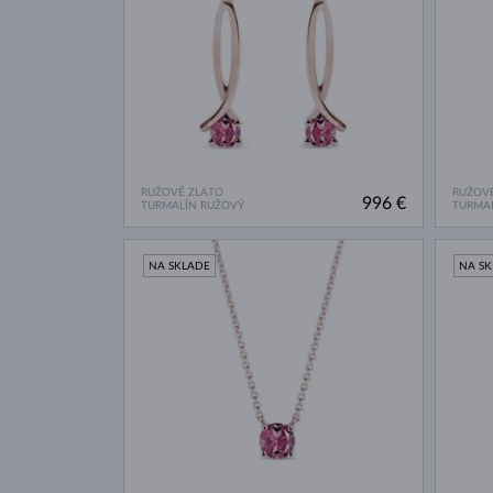
RUŽOVÉ ZLATO
RUŽOVÉ
996 €
TURMALÍN RUŽOVÝ
TURMA
NA SKLADE
NA S