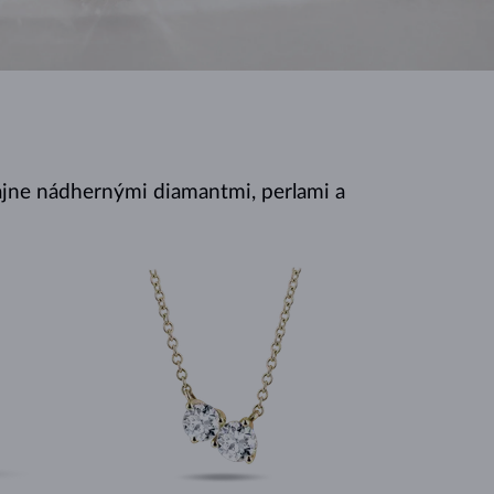
BIELE ZLATO
RUŽOVÉ ZLATO
BIELE ZLATO
jne nádhernými diamantmi, perlami a