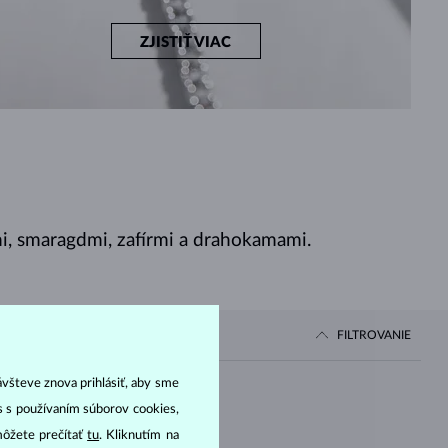
ZJISTIŤ VIAC
, smaragdmi, zafírmi a drahokamami.
FILTROVANIE
ávšteve znova prihlásiť, aby sme
Cena
as s používaním súborov cookies,
môžete prečítať
tu
. Kliknutím na
OD
IAMANT LAB GROWN