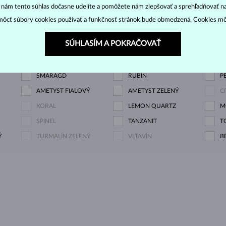
“ nám tento súhlas dočasne udelíte a pomôžete nám zlepšovať a sprehľadňovať n
M
ôcť súbory cookies používať a funkčnosť stránok bude obmedzená. Cookies m
OWN
DIAMANT ČIERNY
DIAMANT CHAMPAGNE
D
SÚHLASÍM A POKRAČOVAŤ
DIAMANT ZELENÝ
ZAFÍR MODRÝ
Z
SMARAGD
RUBÍN
P
AMETYST FIALOVÝ
AMETYST ZELENÝ
C
KORAL
LEMON QUARTZ
M
SPINEL
TANZANIT
T
Ý
TURMALÍN ZELENÝ
VLTAVÍN
B