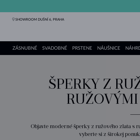
SHOWROOM DUŠNÍ 6, PRAHA
ZÁSNUBNÉ
SVADOBNÉ
PRSTENE
NÁUŠNICE
NÁHRD
Zásnubné prstene
Svadobné obrúčky
Prstene
Náušnice
Náhrdelníky
Náramky
Perly
Šperky
Darčeky
Kolekcie KLENOTA
ŠPERKY Z RU
RUŽOVÝMI
Objavte moderné šperky z ružového zlata s ru
vyberte si z širokej ponuk