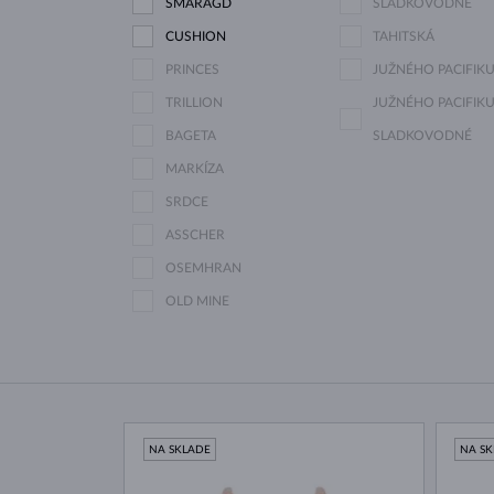
SMARAGD
SLADKOVODNÉ
CUSHION
TAHITSKÁ
PRINCES
JUŽNÉHO PACIFIK
TRILLION
JUŽNÉHO PACIFIKU
BAGETA
SLADKOVODNÉ
MARKÍZA
SRDCE
ASSCHER
OSEMHRAN
OLD MINE
NA SKLADE
NA S