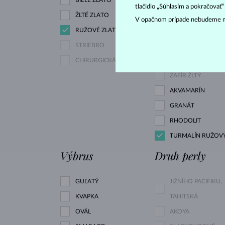
tlačidlo „Súhlasím a pokračovať
ŽLTÉ ZLATO
V opačnom prípade nebudeme m
RUŽOVÉ ZLATO
DIAMANT LAB GR
STRIEBRO
RŮŽOVÝ
CHIRURGICKÁ OCEĽ
DIAMANT ŽLTÝ
ZAFÍR ŽLTÝ
AKVAMARÍN
GRANÁT
RHODOLIT
TURMALÍN RUŽOV
Výbrus
Druh perly
GUĽATÝ
JIŽNÍHO PACIFIKU,
KVAPKA
TAHITSKÁ
OVÁL
AKOYA