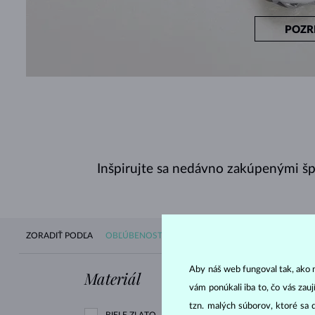
POZR
Inšpirujte sa nedávno zakúpenými š
ZORADIŤ PODĽA
OBĽÚBENOSTI
DOSTUPNOSTI
NOVINIEK
CE
Aby náš web fungoval tak, ako m
Materiál
Drahokam
vám ponúkali iba to, čo vás zau
tzn. malých súborov, ktoré sa 
BIELE ZLATO
ZIRKÓNIE