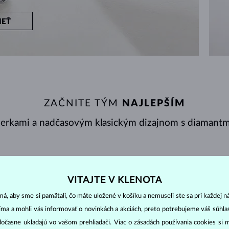
IEŤ
ZAČNITE TÝM
NAJLEPŠÍM
perkami a nadčasovým klasickým dizajnom s diamantmi
NY
ZOBRAZENÉ
31/31
VITAJTE V KLENOTA
á, aby sme si pamätali, čo máte uložené v košíku a nemuseli ste sa pri každej n
jíma a mohli vás informovať o novinkách a akciách, preto potrebujeme váš súhl
dočasne ukladajú vo vašom prehliadači. Viac o zásadách používania cookies si 
DIAMANT
DIAMANT LAB GROWN
D