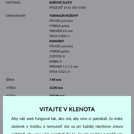
MATERIÁL
RUŽOVÉ ZLATO
RÝDZOSŤ
14 kt 585/1000
DRAHOKAMY
TURMALÍN RUŽOVÝ
PÔVOD
prírodný
VÝBRUS
guľatý
PRIEMER
6.0 mm
VÁHA
0.800 ct
DIAMANT
PÔVOD
prírodný
VÝBRUS
guľatý
ČISTOTA
SI
FARBA
G
PRIEMER
1.1-1.5 mm
VÁHA
0.021 ct
ŠÍRKA
7.40 mm
VÝŠKA
12.00 mm
DĹŽKA
420.00 mm
VÁHA
2.10 g
VITAJTE V KLENOTA
Aby náš web fungoval tak, ako má, aby sme si pamätali, čo máte
uložené v košíku a nemuseli ste sa pri každej návšteve znova
ŠPERKY Z
ATELIÉRU KLENOTA