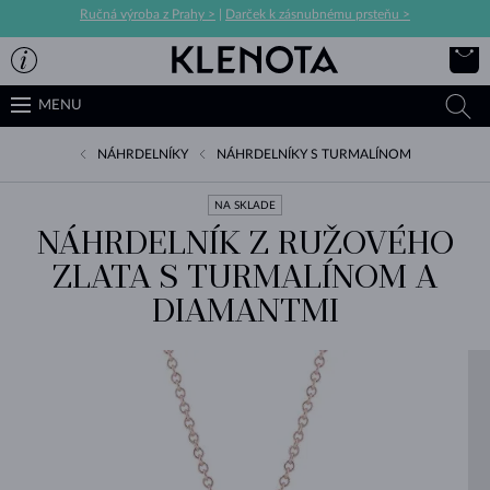
Ručná výroba z Prahy >
|
Darček k zásnubnému prsteňu >
MENU
NÁHRDELNÍKY
NÁHRDELNÍKY S TURMALÍNOM
NA SKLADE
NÁHRDELNÍK Z RUŽOVÉHO
ZLATA S TURMALÍNOM A
DIAMANTMI