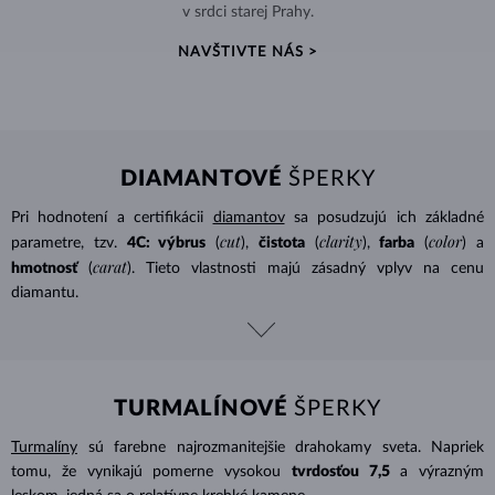
v srdci starej Prahy.
NAVŠTIVTE NÁS >
DIAMANTOVÉ
ŠPERKY
Pri hodnotení a certifikácii
diamantov
sa posudzujú ich základné
cut
clarity
color
parametre, tzv.
4C: výbrus
(
),
čistota
(
),
farba
(
) a
carat
hmotnosť
(
). Tieto vlastnosti majú zásadný vplyv na cenu
diamantu.
TURMALÍNOVÉ
ŠPERKY
Turmalíny
sú farebne najrozmanitejšie drahokamy sveta. Napriek
tomu, že vynikajú pomerne vysokou
tvrdosťou 7,5
a výrazným