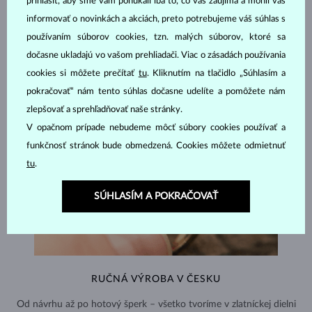
prihlásiť, aby sme vám ponúkali iba to, čo vás zaujíma a mohli vás
informovať o novinkách a akciách, preto potrebujeme váš súhlas s
používaním súborov cookies, tzn. malých súborov, ktoré sa
dočasne ukladajú vo vašom prehliadači. Viac o zásadách používania
cookies si môžete prečítať
tu
. Kliknutím na tlačidlo „Súhlasím a
pokračovať“ nám tento súhlas dočasne udelíte a pomôžete nám
zlepšovať a sprehľadňovať naše stránky.
V opačnom prípade nebudeme môcť súbory cookies používať a
funkčnosť stránok bude obmedzená. Cookies môžete odmietnuť
tu
.
SÚHLASÍM A POKRAČOVAŤ
RUČNÁ VÝROBA V ČESKU
Od návrhu až po hotový šperk – všetko tvoríme v zlatníckej dielni