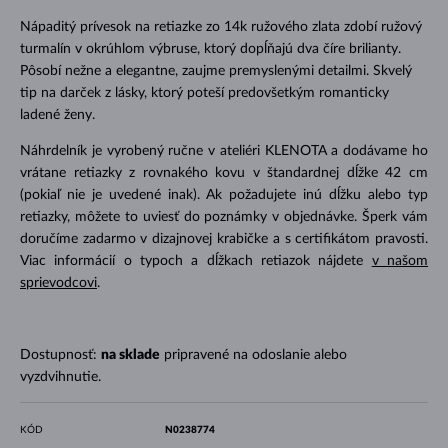
Nápaditý prívesok na retiazke zo 14k ružového zlata zdobí ružový
turmalín v okrúhlom výbruse, ktorý dopĺňajú dva číre brilianty.
Pôsobí nežne a elegantne, zaujme premyslenými detailmi. Skvelý
tip na darček z lásky, ktorý poteší predovšetkým romanticky
ladené ženy.
Náhrdelník je vyrobený ručne v ateliéri KLENOTA a dodávame ho
vrátane retiazky z rovnakého kovu v štandardnej dĺžke 42 cm
(pokiaľ nie je uvedené inak). Ak požadujete inú dĺžku alebo typ
retiazky, môžete to uviesť do poznámky v objednávke. Šperk vám
doručíme zadarmo v dizajnovej krabičke a s certifikátom pravosti.
Viac informácií o typoch a dĺžkach retiazok nájdete
v našom
sprievodcovi
.
Dostupnosť:
na sklade
pripravené na odoslanie alebo
vyzdvihnutie.
KÓD
N0238774