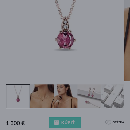
KÚPIŤ
1 300 €
OTÁZKA