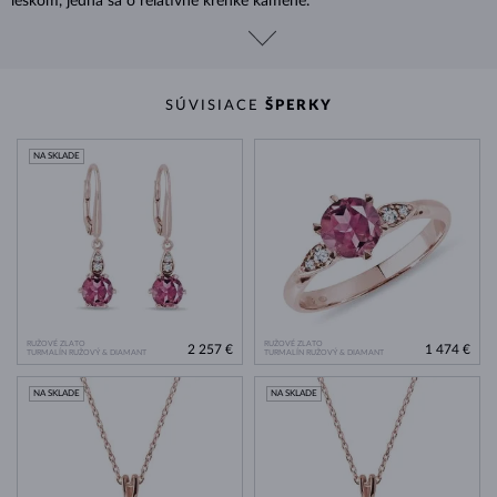
leskom, jedná sa o relatívne krehké kamene.
SÚVISIACE
ŠPERKY
NA SKLADE
RUŽOVÉ ZLATO
RUŽOVÉ ZLATO
2 257 €
1 474 €
TURMALÍN RUŽOVÝ & DIAMANT
TURMALÍN RUŽOVÝ & DIAMANT
NA SKLADE
NA SKLADE