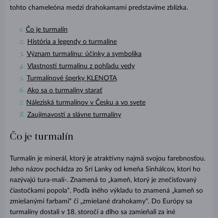
tohto chameleóna medzi drahokamami predstavíme zblízka.
Čo je turmalín
História a legendy o turmalíne
Význam turmalínu: účinky a symbolika
Vlastnosti turmalínu z pohľadu vedy
Turmalínové šperky KLENOTA
Ako sa o turmalíny starať
Náleziská turmalínov v Česku a vo svete
Zaujímavosti a slávne turmalíny
Čo je turmalín
Turmalín je minerál, ktorý je atraktívny najmä svojou farebnosťou.
Jeho názov pochádza zo Srí Lanky od kmeňa Sinhálcov, ktorí ho
nazývajú tura-malí-. Znamená to „kameň, ktorý je znečisťovaný
čiastočkami popola“. Podľa iného výkladu to znamená „kameň so
zmiešanými farbami“ či „zmiešané drahokamy“. Do Európy sa
turmalíny dostali v 18. storočí a dlho sa zamieňali za iné