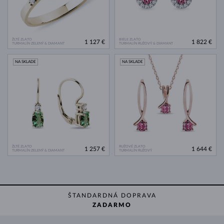
ŽLTÉ ZLATO
BIELE ZLATO
1 127 €
1 822 €
TURMALÍN ZELENÝ & DIAMANT
TURMALÍN RUŽOVÝ & DIAMANT
NA SKLADE
NA SKLADE
ŽLTÉ ZLATO
RUŽOVÉ ZLATO
1 257 €
1 644 €
TURMALÍN ZELENÝ & DIAMANT
TURMALÍN RUŽOVÝ
ŠTANDARDNÁ DOPRAVA
ZADARMO