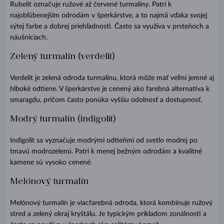
Rubelit označuje ružové až červené turmalíny. Patrí k
najobľúbenejším odrodám v šperkárstve, a to najmä vďaka svojej
sýtej farbe a dobrej priehľadnosti. Často sa využíva v prsteňoch a
náušniciach.
Zelený turmalín (verdelit)
Verdelit je zelená odroda turmalínu, ktorá môže mať veľmi jemné aj
hlboké odtiene. V šperkárstve je cenený ako farebná alternatíva k
smaragdu, pričom často ponúka vyššiu odolnosť a dostupnosť.
Modrý turmalín (indigolit)
Indigolit sa vyznačuje modrými odtieňmi od svetlo modrej po
tmavú modrozelenú. Patrí k menej bežným odrodám a kvalitné
kamene sú vysoko cenené.
Melónový turmalín
Melónový turmalín je viacfarebná odroda, ktorá kombinuje ružový
stred a zelený okraj kryštálu. Je typickým príkladom zonálnosti a