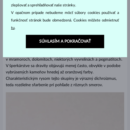
viacfarebný melónový turmalín,
zlepšovať a sprehľadňovať naše stránky.
paraíba turmalín,
V opačnom prípade nebudeme môcť súbory cookies používať a
funkčnosť stránok bude obmedzená. Cookies môžete odmietnuť
achroit, olenit alebo rossmanit.
tu
.
Dravity
SÚHLASÍM A POKRAČOVAŤ
Dravity sú skupinou turmalínov, ktorých zafarbenie je ovplyvnené
predovšetkým horčíkom, sodíkom a hliníkom. Vyskytujú sa najmä
v mramoroch, dolomitoch, niektorých vyvrelinách a pegmatitoch.
V šperkárstve sa dravity objavujú menej často, obvykle v podobe
vybrúsených kameňov hnedej až oranžovej farby.
Charakteristickým rysom tejto skupiny je výrazný dichroizmus,
teda rozdielne sfarbenie pri pohľade z rôznych smerov.