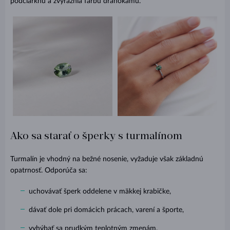
podčiarknu a zvýraznia farbu drahokamu.
Ako sa starať o šperky s turmalínom
Turmalín je vhodný na bežné nosenie, vyžaduje však základnú
opatrnosť. Odporúča sa:
uchovávať šperk oddelene v mäkkej krabičke,
dávať dole pri domácich prácach, varení a športe,
vyhýbať sa prudkým teplotným zmenám.