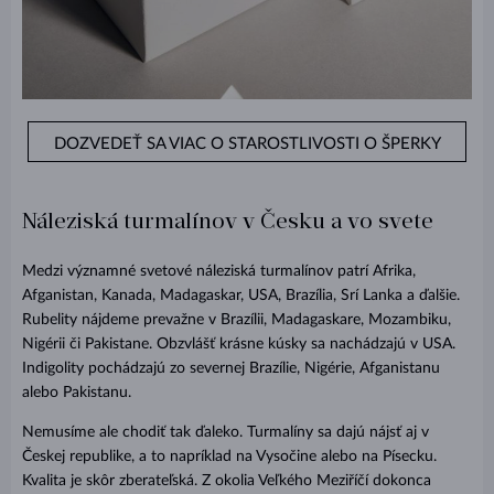
DOZVEDEŤ SA VIAC O STAROSTLIVOSTI O ŠPERKY
Náleziská turmalínov v Česku a vo svete
Medzi významné svetové náleziská turmalínov patrí Afrika,
Afganistan, Kanada, Madagaskar, USA, Brazília, Srí Lanka a ďalšie.
Rubelity nájdeme prevažne v Brazílii, Madagaskare, Mozambiku,
Nigérii či Pakistane. Obzvlášť krásne kúsky sa nachádzajú v USA.
Indigolity pochádzajú zo severnej Brazílie, Nigérie, Afganistanu
alebo Pakistanu.
Nemusíme ale chodiť tak ďaleko. Turmalíny sa dajú nájsť aj v
Českej republike, a to napríklad na Vysočine alebo na Písecku.
Kvalita je skôr zberateľská. Z okolia Veľkého Meziříčí dokonca