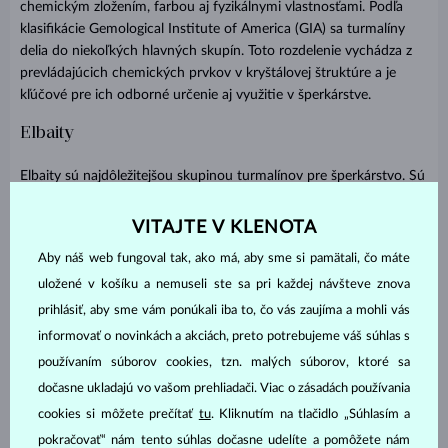
chemickým zložením, farbou aj fyzikálnymi vlastnosťami. Podľa
klasifikácie Gemological Institute of America (GIA) sa turmalíny
delia do niekoľkých hlavných skupín. Toto rozdelenie vychádza z
prevládajúcich chemických prvkov v kryštálovej štruktúre a je
kľúčové pre ich odborné určenie aj využitie v šperkárstve.
Elbaity
Elbaity sú najdôležitejšou skupinou turmalínov pre šperkárstvo. Sú
bohaté na lítium a zahŕňajú väčšinu známych farebných odrôd
používaných v drahých šperkoch. Práve elbaity sa vyznačujú
VITAJTE V KLENOTA
najväčšou farebnou variabilitou a často tvoria prechody so
Aby náš web fungoval tak, ako má, aby sme si pamätali, čo máte
skorylami.
uložené v košíku a nemuseli ste sa pri každej návšteve znova
Do skupiny elbaitov patrí napríklad:
prihlásiť, aby sme vám ponúkali iba to, čo vás zaujíma a mohli vás
informovať o novinkách a akciách, preto potrebujeme váš súhlas s
zelený turmalín (verdelit),
používaním súborov cookies, tzn. malých súborov, ktoré sa
ružový až červený turmalín (rubelit),
dočasne ukladajú vo vašom prehliadači. Viac o zásadách používania
modrý turmalín (indigolit),
cookies si môžete prečítať
tu
. Kliknutím na tlačidlo „Súhlasím a
pokračovať“ nám tento súhlas dočasne udelíte a pomôžete nám