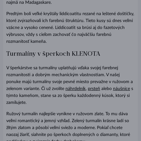
najmä na Madagaskare.
Predtým boli veľké kryštály liddicoatitu rezané na leštené doštičky,
ktoré zvýrazňovali ich farebnú štruktúru. Tieto kusy sú dnes veľmi
vzácne a vysoko cenené. Liddicoatit sa brúsi aj do fazetových
výbrusov, vždy s cieľom zachovať čo najväčšiu farebnú
rozmanitosť kameňa.
Turmalíny v šperkoch KLENOTA
V šperkárstve sa turmalíny uplatňujú vďaka svojej farebnej
rozmanitosti a dobrým mechanickým vlastnostiam. V našej
ponuke majú turmalíny svoje pevné miesto prevažne v ružovom a
zelenom variante. Či už zvolíte
náhrdelník
,
prsteň
alebo
náušnice
s
týmto kameňom, stane sa zo šperku každodenný kúsok, ktorý si
zamilujete.
Ružový turmalín najlepšie vynikne v ružovom zlate. To mu dáva
veľmi romantický a jemný vzhľad. Zelený turmalín krásne ladí so
žltým zlatom a pôsobí veľmi sviežo a moderne. Pokiaľ chcete
naozaj žiariť, siahnite po šperkoch doplnených o diamanty, ktoré