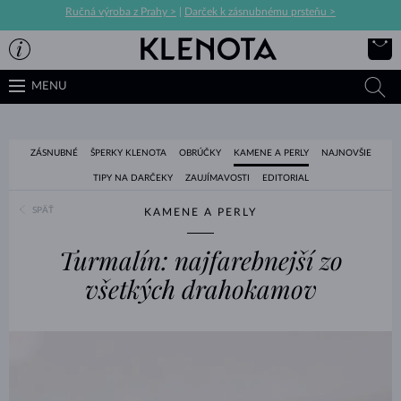
Ručná výroba z Prahy >
|
Darček k zásnubnému prsteňu >
MENU
ZÁSNUBNÉ
ŠPERKY KLENOTA
OBRÚČKY
KAMENE A PERLY
NAJNOVŠIE
TIPY NA DARČEKY
ZAUJÍMAVOSTI
EDITORIAL
SPÄŤ
KAMENE A PERLY
Turmalín: najfarebnejší zo
všetkých drahokamov