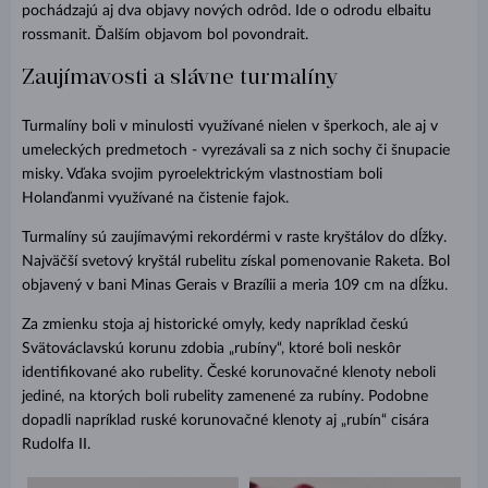
pochádzajú aj dva objavy nových odrôd. Ide o odrodu elbaitu
rossmanit. Ďalším objavom bol povondrait.
Zaujímavosti a slávne turmalíny
Turmalíny boli v minulosti využívané nielen v šperkoch, ale aj v
umeleckých predmetoch - vyrezávali sa z nich sochy či šnupacie
misky. Vďaka svojim pyroelektrickým vlastnostiam boli
Holanďanmi využívané na čistenie fajok.
Turmalíny sú zaujímavými rekordérmi v raste kryštálov do dĺžky.
Najväčší svetový kryštál rubelitu získal pomenovanie Raketa. Bol
objavený v bani Minas Gerais v Brazílii a meria 109 cm na dĺžku.
Za zmienku stoja aj historické omyly, kedy napríklad českú
Svätováclavskú korunu zdobia „rubíny“, ktoré boli neskôr
identifikované ako rubelity. České korunovačné klenoty neboli
jediné, na ktorých boli rubelity zamenené za rubíny. Podobne
dopadli napríklad ruské korunovačné klenoty aj „rubín“ cisára
Rudolfa II.