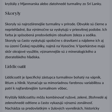
kryštály z Mjanmarska alebo zlatohnedé turmalíny zo Srí Lanky.
Skoryly
Skoryly sú najrozšírenejšie turmalíny v prírode. Obvykle sú čierne a
nepriehľadné, iba výnimočne sa vyskytujú v priesvitnej podobe. Ich
farba je spôsobená predovšetkým obsahom železa a sodíka.
Skoryly sa často vyskytujú spoločne s dravitami a nájdeme ich aj
na území Českej republiky, najmä na Vysočine. V šperkárstve majú
skôr okrajové využitie, významnejšie sú z mineralogického a
zberateľského hľadiska.
Liddicoatit
Liddicoatit je špecifický zástupca turmalínov bohatý na vápnik,
lítium a hliník. Vyznačuje sa mimoriadnou farebnou variabilitou a
patrí k najfarebnejším turmalínom vôbec.
Kryštály liddicoatitu môžu kombinovať ružové, zelené, žltohnedé aj
zelenohnedé odtiene a často vykazujú výraznú zonálnosť.
Nachádza sa predovšetkým v žulových vyvrelinách, historicky