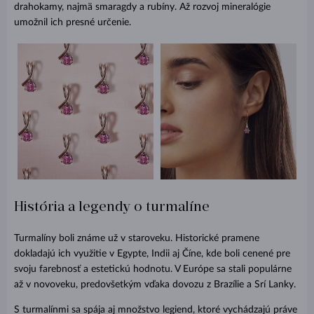
drahokamy, najmä smaragdy a rubíny. Až rozvoj mineralógie
umožnil ich presné určenie.
História a legendy o turmalíne
Turmalíny boli známe už v staroveku. Historické pramene
dokladajú ich využitie v Egypte, Indii aj Číne, kde boli cenené pre
svoju farebnosť a estetickú hodnotu. V Európe sa stali populárne
až v novoveku, predovšetkým vďaka dovozu z Brazílie a Srí Lanky.
S turmalínmi sa spája aj množstvo legiend, ktoré vychádzajú práve