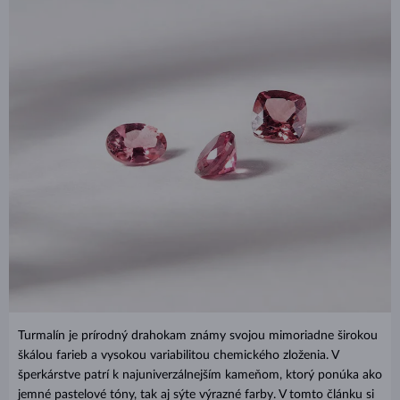
Turmalín je prírodný drahokam známy svojou mimoriadne širokou
škálou farieb a vysokou variabilitou chemického zloženia. V
šperkárstve patrí k najuniverzálnejším kameňom, ktorý ponúka ako
jemné pastelové tóny, tak aj sýte výrazné farby. V tomto článku si