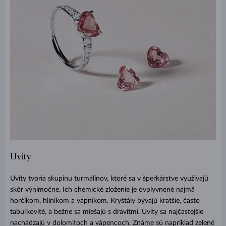
Uvity
Uvity tvoria skupinu turmalínov, ktoré sa v šperkárstve využívajú
skôr výnimočne. Ich chemické zloženie je ovplyvnené najmä
horčíkom, hliníkom a vápnikom. Kryštály bývajú kratšie, často
tabuľkovité, a bežne sa miešajú s dravitmi. Uvity sa najčastejšie
nachádzajú v dolomitoch a vápencoch. Známe sú napríklad zelené