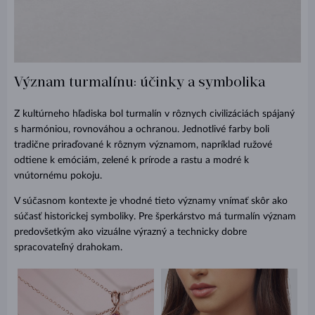
Význam turmalínu: účinky a symbolika
Z kultúrneho hľadiska bol turmalín v rôznych civilizáciách spájaný
s harmóniou, rovnováhou a ochranou. Jednotlivé farby boli
tradične priraďované k rôznym významom, napríklad ružové
odtiene k emóciám, zelené k prírode a rastu a modré k
vnútornému pokoju.
V súčasnom kontexte je vhodné tieto významy vnímať skôr ako
súčasť historickej symboliky. Pre šperkárstvo má turmalín význam
predovšetkým ako vizuálne výrazný a technicky dobre
spracovateľný drahokam.