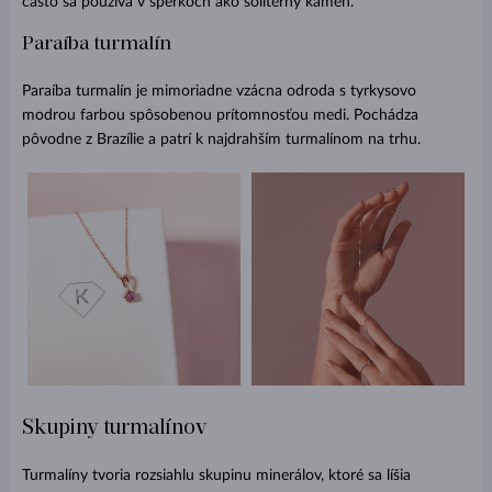
často sa používa v šperkoch ako solitérny kameň.
Paraíba turmalín
Paraíba turmalín je mimoriadne vzácna odroda s tyrkysovo
modrou farbou spôsobenou prítomnosťou medi. Pochádza
pôvodne z Brazílie a patrí k najdrahším turmalínom na trhu.
Skupiny turmalínov
Turmalíny tvoria rozsiahlu skupinu minerálov, ktoré sa líšia