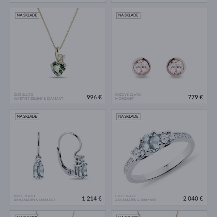
NA SKLADE
NA SKLADE
ŽLTÉ ZLATO
RUŽOVÉ ZLATO
996 €
779 €
AMETYST ZELENÝ & DIAMANT
MORGANIT
NA SKLADE
NA SKLADE
BIELE ZLATO
BIELE ZLATO
1 214 €
2 040 €
AKVAMARÍN & DIAMANT
AKVAMARÍN & DIAMANT