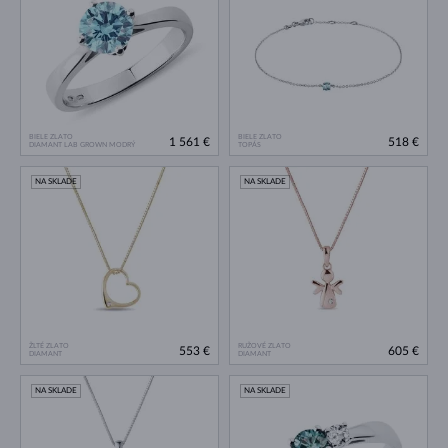
BIELE ZLATO
BIELE ZLATO
1 561 €
518 €
DIAMANT LAB GROWN MODRÝ
TOPÁS
NA SKLADE
NA SKLADE
ŽLTÉ ZLATO
RUŽOVÉ ZLATO
553 €
605 €
DIAMANT
DIAMANT
NA SKLADE
NA SKLADE