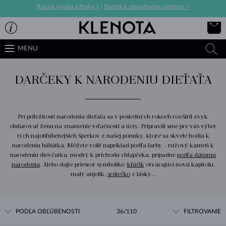
Ručná výroba z Prahy >
|
Darček k zásnubnému prsteňu >
MENU
DARČEKY K NARODENIU DIEŤAŤA
Pri príležitosti narodenia dieťaťa sa v posledných rokoch rozšíril zvyk
obdarovať ženu na znamenie vďačnosti a úcty. Pripravili sme pre vás výber
tých najobľúbenejších šperkov z našej ponuky, ktoré sa skvele hodia k
narodeniu bábätka. Môžete voliť napríklad podľa farby - ružový kameň k
narodeniu dievčatka, modrý k príchodu chlapčeka, prípadne
podľa dátumu
narodenia
. Alebo dajte priestor symbolike:
kľúčik
otvárajúci novú kapitolu,
malý anjelik,
srdiečko
z lásky...
PODĽA OBĽÚBENOSTI
36/110
FILTROVANIE