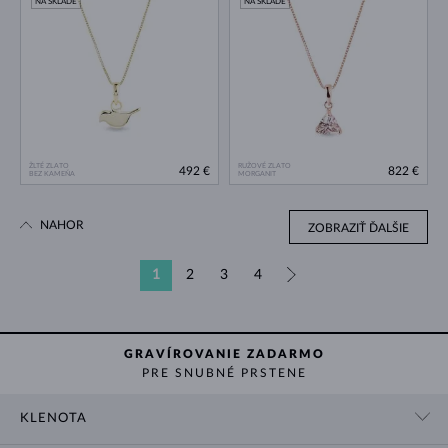
NA SKLADE
NA SKLADE
ŽLTÉ ZLATO
RUŽOVÉ ZLATO
492 €
822 €
BEZ KAMEŇA
MORGANIT
NAHOR
ZOBRAZIŤ ĎALŠIE
1
2
3
4
»
GRAVÍROVANIE ZADARMO
PRE SNUBNÉ PRSTENE
KLENOTA