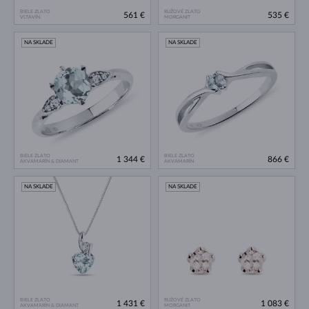
BIELE ZLATO
RUŽOVÉ ZLATO
561 €
535 €
VLTAVÍN
MORGANIT
NA SKLADE
NA SKLADE
BIELE ZLATO
BIELE ZLATO
1 344 €
866 €
AKVAMARÍN & DIAMANT
AKVAMARÍN
NA SKLADE
NA SKLADE
BIELE ZLATO
RUŽOVÉ ZLATO
1 431 €
1 083 €
AKVAMARÍN & DIAMANT
MORGANIT