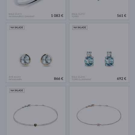
BIELE ZLATO
BIELE ZLATO
1 083 €
561 €
AKVAMARÍN & DIAMANT
TOPÁS
NA SKLADE
NA SKLADE
ŽLTÉ ZLATO
BIELE ZLATO
866 €
692 €
AKVAMARÍN
TOPÁS & DIAMANT
NA SKLADE