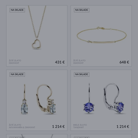
NA SKLADE
NA SKLADE
ŽLTÉ ZLATO
ŽLTÉ ZLATO
431 €
648 €
DIAMANT
DIAMANT
NA SKLADE
NA SKLADE
ŽLTÉ ZLATO
BIELE ZLATO
1 214 €
1 214 €
AKVAMARÍN & DIAMANT
TANZANIT