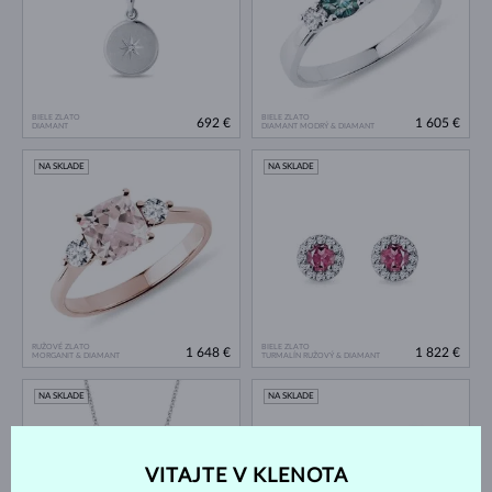
BIELE ZLATO
BIELE ZLATO
692 €
1 605 €
DIAMANT
DIAMANT MODRÝ & DIAMANT
NA SKLADE
NA SKLADE
RUŽOVÉ ZLATO
BIELE ZLATO
1 648 €
1 822 €
MORGANIT & DIAMANT
TURMALÍN RUŽOVÝ & DIAMANT
NA SKLADE
NA SKLADE
VITAJTE V KLENOTA