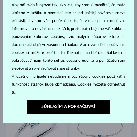
Aby náš web fungoval tak, ako má, aby sme si pamätali, čo máte
uložené v košíku a nemuseli ste sa pri každej návšteve znova
prihlásiť, aby sme vám ponúkali iba to, čo vás zaujíma a mohli vás
BIELE ZLATO
BIELE ZLATO
648 €
996 €
TOPÁS
DIAMANT MODRÝ
informovať o novinkách a akciách, preto potrebujeme váš súhlas s
používaním súborov cookies, tzn. malých súborov, ktoré sa
NA SKLADE
NA SKLADE
dočasne ukladajú vo vašom prehliadači. Viac o zásadách používania
cookies si môžete prečítať
tu
. Kliknutím na tlačidlo „Súhlasím a
pokračovať“ nám tento súhlas dočasne udelíte a pomôžete nám
zlepšovať a sprehľadňovať naše stránky.
V opačnom prípade nebudeme môcť súbory cookies používať a
funkčnosť stránok bude obmedzená. Cookies môžete odmietnuť
ŽLTÉ ZLATO
BIELE ZLATO
909 €
1 127 €
DIAMANT
AKVAMARÍN & DIAMANT
tu
.
NA SKLADE
NA SKLADE
SÚHLASÍM A POKRAČOVAŤ