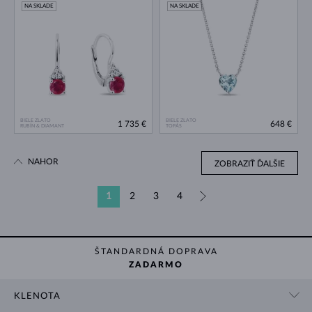
NA SKLADE
NA SKLADE
BIELE ZLATO
BIELE ZLATO
1 735 €
648 €
RUBÍN & DIAMANT
TOPÁS
NAHOR
ZOBRAZIŤ ĎALŠIE
1
2
3
4
»
ŠTANDARDNÁ DOPRAVA
ZADARMO
KLENOTA