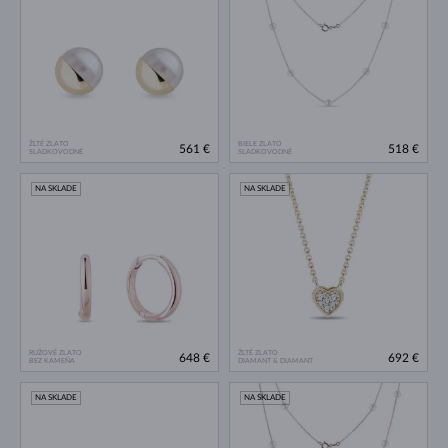
ŽLTÉ ZLATO
BIELE ZLATO
561 €
518 €
SLADKOVODNÉ
SLADKOVODNÉ
NA SKLADE
NA SKLADE
RUŽOVÉ ZLATO
ŽLTÉ ZLATO
648 €
692 €
BEZ KAMEŇA
DIAMANT & DIAMANT
NA SKLADE
NA SKLADE