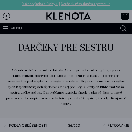
Ručná výroba z Prahy >
|
Darček k zásnubnému prsteňu >
MENU
DARČEKY PRE SESTRU
Súrodenecké puto má veľkú silu. Sestra pre vás môže byť najlepšou
kamarátkou, dôverníčkou i spojencom. Dajte jej najavo, čo pre vás
znamená, a prekvapte ju žiarivým darčekom. Pripravili sme pre vás výber
tých najobľúbenejších šperkov z našej ponuky, z ktorých bude mať vaša
sestra určite radosť. Odporúčame klasické šperky, ako sú
diamantové
prívesky
alebo
napichovacie náušnice
, pre odvážnejšie aj trendy
dizajnové
modely
.
PODĽA OBĽÚBENOSTI
36/113
FILTROVANIE