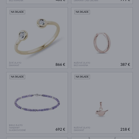
BEZ KAMEŇA
DIAMANT LAB GROWN
NA SKLADE
NA SKLADE
ŽLTÉ ZLATO
RUŽOVÉ ZLATO
866 €
387 €
DIAMANT
BEZ KAMEŇA
NA SKLADE
NA SKLADE
BIELE ZLATO
TANZANIT
RUŽOVÉ ZLATO
692 €
218 €
SLADKOVODNÉ
DIAMANT