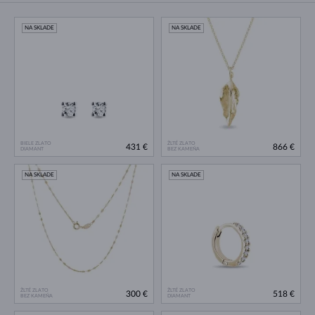
NA SKLADE
NA SKLADE
BIELE ZLATO
ŽLTÉ ZLATO
431 €
866 €
DIAMANT
BEZ KAMEŇA
NA SKLADE
NA SKLADE
ŽLTÉ ZLATO
ŽLTÉ ZLATO
300 €
518 €
BEZ KAMEŇA
DIAMANT