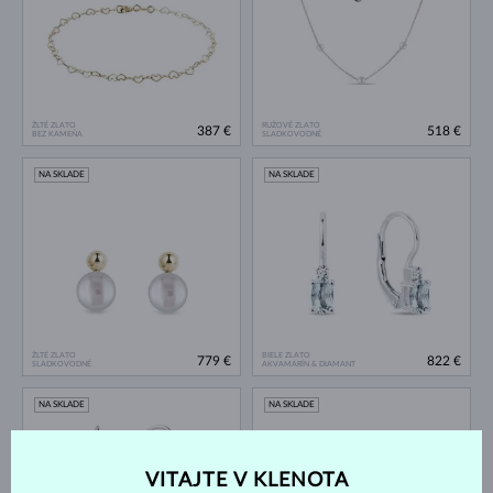
ŽLTÉ ZLATO
RUŽOVÉ ZLATO
387 €
518 €
BEZ KAMEŇA
SLADKOVODNÉ
NA SKLADE
NA SKLADE
ŽLTÉ ZLATO
BIELE ZLATO
779 €
822 €
SLADKOVODNÉ
AKVAMARÍN & DIAMANT
NA SKLADE
NA SKLADE
VITAJTE V KLENOTA