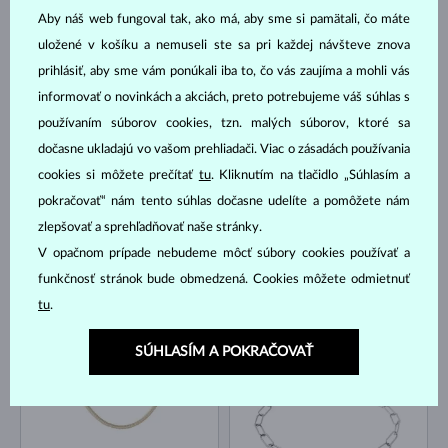
Aby náš web fungoval tak, ako má, aby sme si pamätali, čo máte
uložené v košíku a nemuseli ste sa pri každej návšteve znova
prihlásiť, aby sme vám ponúkali iba to, čo vás zaujíma a mohli vás
BIELE ZLATO
BIELE ZLATO
779 €
866 €
SLADKOVODNÉ
DIAMANT LAB GROWN
informovať o novinkách a akciách, preto potrebujeme váš súhlas s
používaním súborov cookies, tzn. malých súborov, ktoré sa
NA SKLADE
NA SKLADE
dočasne ukladajú vo vašom prehliadači. Viac o zásadách používania
cookies si môžete prečítať
tu
. Kliknutím na tlačidlo „Súhlasím a
pokračovať“ nám tento súhlas dočasne udelíte a pomôžete nám
zlepšovať a sprehľadňovať naše stránky.
V opačnom prípade nebudeme môcť súbory cookies používať a
funkčnosť stránok bude obmedzená. Cookies môžete odmietnuť
ŽLTÉ ZLATO
ŽLTÉ ZLATO
692 €
561 €
DIAMANT
SLADKOVODNÉ
tu
.
NA SKLADE
NA SKLADE
SÚHLASÍM A POKRAČOVAŤ