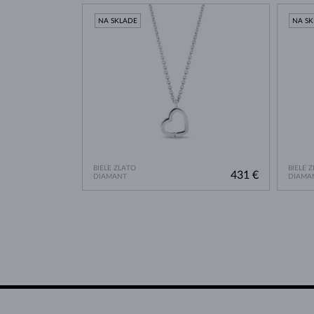
NA SKLADE
NA S
BIELE ZLATO
BIELE 
431 €
DIAMANT
DIAMA