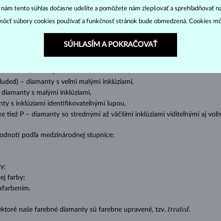
“ nám tento súhlas dočasne udelíte a pomôžete nám zlepšovať a sprehľadňovať n
ôcť súbory cookies používať a funkčnosť stránok bude obmedzená. Cookies m
o oslnivý lesk. Najobľúbenejší je výbrus guľatý, tzv.
briliant
. Diamanty
cess (štvorboký alebo trojboký výbrus s ostrými rohmi, populárny najmä u
z
SÚHLASÍM A POKRAČOVAŤ
ženie tzv. inkluzií čiže vnútorných nedokonalostí diamantu:
s absolútnou transparentnosťou bez inklúzií,
cluded) – diamanty s veľmi malými inklúziami,
– diamanty s malými inklúziami,
nty s inklúziami identifikovateľnými lupou,
ike tiež P – diamanty so strednými až väčšími inklúziami viditeľnými aj v
 hodnotí podľa medzinárodnej stupnice:
y;
j farby;
afarbením.
treated
ektoré naše farebné diamanty sú farebne upravené, tzv.
.