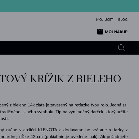
MÔJ ÚČET
BLOG
MÔJ NÁKUP
TOVÝ KRÍŽIK Z BIELEHO
ŽLTÉ ZLATO
TANZANITY
TURMALÍNY
ZAFÍRY
RUŽOVÉ ZLATO
TOPÁSY
VLTAVÍNY
SMARAGDY
TURMALÍNY
MINERÁLY
VLTAVÍNY
obený z bieleho 14k zlata je zavesený na retiazke typu rolo. Jedná sa
VÝNIMOČNÝ
ELEGANCIA
NÁRAMKY
KOLEKCIE
PRÍVESKY
KRÁSOU
KRÁSNE
ŠPERKY
KRÁSU
LÁSKA
tradičného, ​​silného symbolu. Tip na výnimočný darček, ktorý určite
VLTAVÍNY
PERLOVÉ PRÍVESKY
MINERÁLY
tosti.
PRE BÁBÄTKÁ
BIELE ZLATO
SVADOBNÉ
ený ručne v ateliéri KLENOTA a dodávame ho vrátane retiazky z
SVADOBNÉ
ŽLTÉ ZLATO
ŽLTÉ ZLATO
POZRIEŤ
POZRIEŤ
POZRIEŤ
POZRIEŤ
POZRIEŤ
POZRIEŤ
POZRIEŤ
POZRIEŤ
POZRIEŤ
POZRIEŤ
ndardnej dĺžke 42 cm (pokiaľ nie je uvedené inak). Ak požadujete