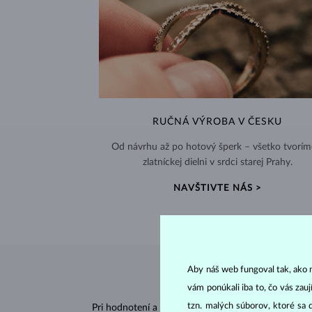
RUČNÁ VÝROBA V ČESKU
Od návrhu až po hotový šperk – všetko tvorím
zlatníckej dielni v srdci starej Prahy.
NAVŠTIVTE NÁS >
Aby náš web fungoval tak, ako m
vám ponúkali iba to, čo vás zau
tzn. malých súborov, ktoré sa 
Pri hodnotení a certifikácii
diamantov
sa posudzujú 