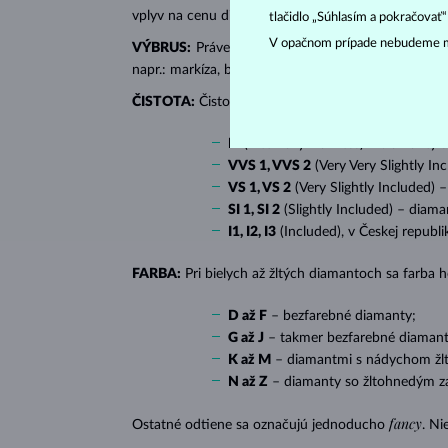
vplyv na cenu diamantu.
tlačidlo „Súhlasím a pokračovať
V opačnom prípade nebudeme m
VÝBRUS:
Práve správny výbrus dodáva diamantu jeh
napr.: markíza, bageta, srdiečko, slza, ovál či prin
ČISTOTA:
Čistotu určuje množstvo, veľkosť a rozlo
IF
(Internally Flawless) – diamanty 
VVS 1, VVS 2
(Very Very Slightly In
VS 1, VS 2
(Very Slightly Included) 
SI 1, SI 2
(Slightly Included) – diama
I1, I2, I3
(Included), v Českej republ
FARBA:
Pri bielych až žltých diamantoch sa farba
D až F
– bezfarebné diamanty;
G až J
– takmer bezfarebné diamant
K až M
– diamantmi s nádychom žlte
N až Z
– diamanty so žltohnedým z
fancy
Ostatné odtiene sa označujú jednoducho
. Ni