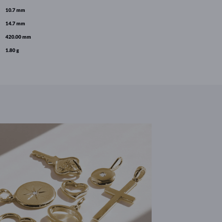
10.7 mm
14.7 mm
420.00 mm
1.80 g