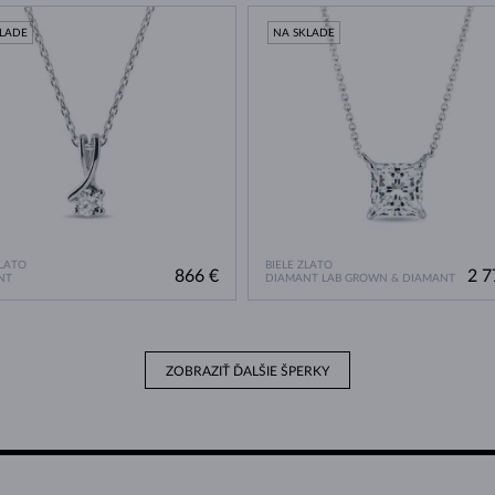
KLADE
NA SKLADE
ZLATO
BIELE ZLATO
866 €
2 7
NT
DIAMANT LAB GROWN & DIAMANT
ZOBRAZIŤ ĎALŠIE ŠPERKY