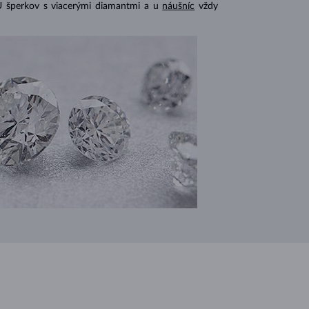
U šperkov s viacerými diamantmi a u
náušníc
vždy