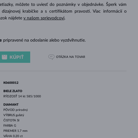
BIELE ZLATO
RUŽOVÉ ZLATO
BIELE ZLATO
retiazky, môžete to uviesť do poznámky v objednávke. Šperk vám
izajnovej krabičke a s certifikátom pravosti. Viac informácií o
azok nájdete
v našom sprievodcovi
.
e
pripravené na odoslanie alebo vyzdvihnutie.
KÚPIŤ
OTÁZKA
NA TOVAR
K0600012
BIELE ZLATO
RÝDZOSŤ
14 kt 585/1000
DIAMANT
PÔVOD
prírodný
VÝBRUS
guľatý
ČISTOTA
SI
FARBA
G
PRIEMER
1.7 mm
VÁHA
0.20 ct