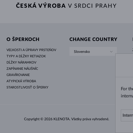
ČESKÁ VÝROBA
V SRDCI PRAHY
O ŠPERKOCH
CHANGE COUNTRY
VEĽKOSTI A ÚPRAVY PRSTEŇOV
Slovensko
TYPY A DĹŽKY RETIAZOK
DĹŽKY NÁRAMKOV
ZAPÍNANIE NÁUŠNÍC
GRAVÍROVANIE
ATYPICKÁ VÝROBA
STAROSTLIVOSŤ O ŠPERKY
For t
intern
Copyright © 2026 KLENOTA. Všetky práva vyhradené.