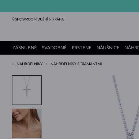
SHOWROOM DUŠNÍ 6, PRAHA
ZÁSNUBNÉ
SVADOBNÉ
PRSTENE
NÁUŠNICE
NÁHRD
NÁHRDELNÍKY
NÁHRDELNÍKY S DIAMANTMI
Zásnubné prstene
Svadobné obrúčky
Prstene
Náušnice
Náhrdelníky
Náramky
Perly
Šperky
Darčeky
Kolekcie KLENOTA