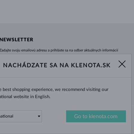
NEWSLETTER
Zadajte svoju emailovú adresu a prihláste sa na odber aktuálnych informácií
z e-shopu klenota.sk.
Žiadna novinka, akcia či zľava Vám už neunikne!
NACHÁDZATE SA NA KLENOTA.SK
ODOBERAŤ
he best shopping experience, we recommend visiting our
Áno, chcem dostávať zaujímavé
novinky na e-mail.
ational website in English.
Go to klenota.com