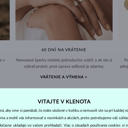
60 DNÍ NA VRÁTENIE
e v
Nenosené šperky môžete jednoducho vrátiť, a ak ste si
Po
vybrali prsteň, prvá úprava veľkosti je zdarma.
zdro
VRÁTENIE A VÝMENA >
VITAJTE V KLENOTA
á, aby sme si pamätali, čo máte uložené v košíku a nemuseli ste sa pri každej n
DIAMANTOVÉ
ŠPERKY
jíma a mohli vás informovať o novinkách a akciách, preto potrebujeme váš súhl
cut
clarity
colo
dočasne ukladajú vo vašom prehliadači. Viac o zásadách používania cookies si 
ich základné parametre, tzv.
4C: výbrus
(
),
čistota
(
),
farba
(