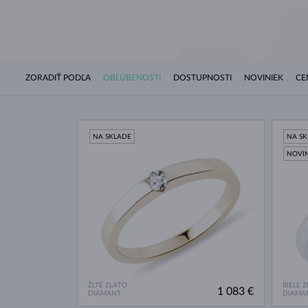
ZORADIŤ PODĽA
OBĽÚBENOSTI
DOSTUPNOSTI
NOVINIEK
CE
NA SKLADE
NA S
NOVI
ŽLTÉ ZLATO
BIELE 
1 083 €
DIAMANT
DIAMA