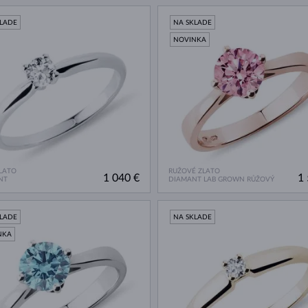
KLADE
NA SKLADE
NOVINKA
ZLATO
RUŽOVÉ ZLATO
1 040 €
1 
NT
DIAMANT LAB GROWN RŮŽOVÝ
KLADE
NA SKLADE
NKA