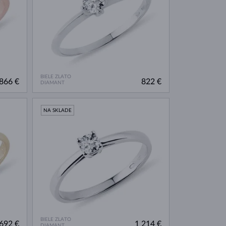
BIELE ZLATO
866 €
822 €
DIAMANT
NA SKLADE
BIELE ZLATO
692 €
1 214 €
DIAMANT