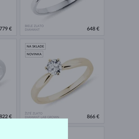
BIELE ZLATO
779 €
648 €
DIAMANT
NA SKLADE
NOVINKA
ŽLTÉ ZLATO
822 €
866 €
DIAMANT LAB GROWN
NA SKLADE