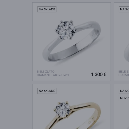
NA SKLADE
NA S
BIELE ZLATO
BIELE 
1 300 €
DIAMANT LAB GROWN
DIAMA
NA SKLADE
NA S
NOVI