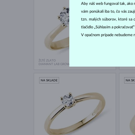
Aby náš web fungoval tak, ako m
vám ponúkali iba to, čo vás zau
tzn. malých súborov, ktoré sa 
tlačidlo „Súhlasím a pokračovať
V opačnom prípade nebudeme m
ŽLTÉ ZLATO
ŽLTÉ Z
1 300 €
DIAMANT LAB GROWN
DIAMA
NA SKLADE
NA S