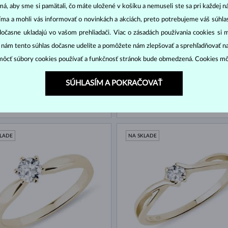
á, aby sme si pamätali, čo máte uložené v košíku a nemuseli ste sa pri každej n
jíma a mohli vás informovať o novinkách a akciách, preto potrebujeme váš súhl
dočasne ukladajú vo vašom prehliadači. Viac o zásadách používania cookies si 
“ nám tento súhlas dočasne udelíte a pomôžete nám zlepšovať a sprehľadňovať n
ôcť súbory cookies používať a funkčnosť stránok bude obmedzená. Cookies m
SÚHLASÍM A POKRAČOVAŤ
LATO
ŽLTÉ ZLATO
1 692 €
NT
DIAMANT
KLADE
NA SKLADE