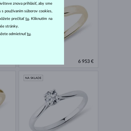
ávšteve znova prihlásiť, aby sme
as s používaním súborov cookies,
môžete prečítať
tu
. Kliknutím na
aše stránky.
ôžete odmietnuť
tu
.
ŽLTÉ ZLATO
996 €
6 953 €
DIAMANT
NA SKLADE