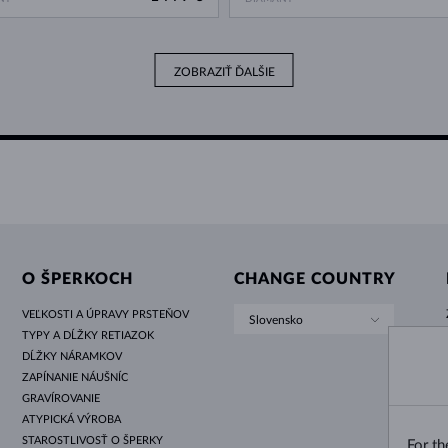
ZOBRAZIŤ ĎALŠIE
O ŠPERKOCH
CHANGE COUNTRY
VEĽKOSTI A ÚPRAVY PRSTEŇOV
Slovensko
TYPY A DĹŽKY RETIAZOK
DĹŽKY NÁRAMKOV
ZAPÍNANIE NÁUŠNÍC
GRAVÍROVANIE
ATYPICKÁ VÝROBA
STAROSTLIVOSŤ O ŠPERKY
For t