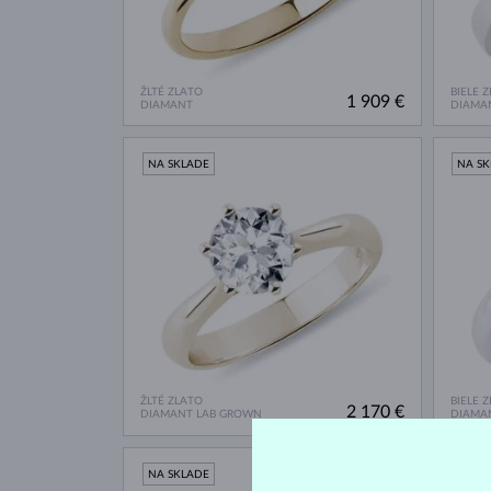
ŽLTÉ ZLATO
BIELE 
1 909 €
DIAMANT
DIAMA
NA SKLADE
NA S
ŽLTÉ ZLATO
BIELE 
2 170 €
DIAMANT LAB GROWN
DIAMA
NA SKLADE
NA S