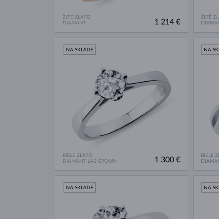
ŽLTÉ ZLATO
ŽLTÉ Z
1 214 €
DIAMANT
DIAMA
NA SKLADE
NA S
BIELE ZLATO
BIELE 
1 300 €
DIAMANT LAB GROWN
DIAMA
NA SKLADE
NA S