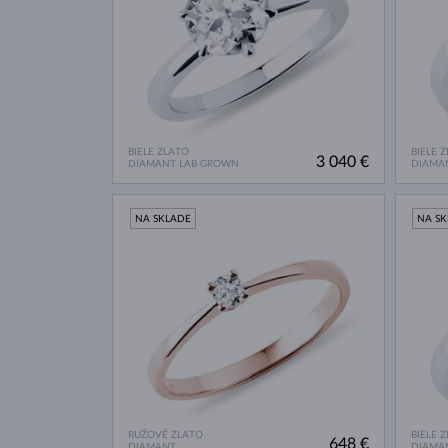
BIELE ZLATO
BIELE 
3 040 €
DIAMANT LAB GROWN
DIAMA
NA SKLADE
NA S
RUŽOVÉ ZLATO
BIELE 
648 €
DIAMANT
DIAMA