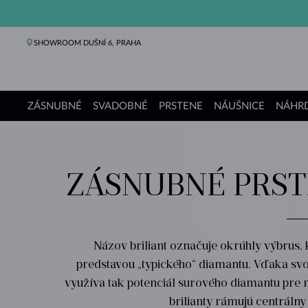
SHOWROOM DUŠNÍ 6, PRAHA
ZÁSNUBNÉ
SVADOBNÉ
PRSTENE
NÁUŠNICE
NÁHRD
Zásnubné prstene
Svadobné obrúčky
Prstene
Náušnice
Náhrdelníky
Náramky
Perly
Šperky
Darčeky
Kolekcie KLENOTA
ZÁSNUBNÉ PRST
Názov briliant označuje okrúhly výbrus, 
predstavou „typického“ diamantu. Vďaka svo
využíva tak potenciál surového diamantu pre 
brilianty rámujú centrálny