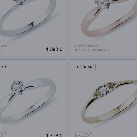
ZLATO
RUŽOVÉ ZLATO
1 083 €
NT
DIAMANT LAB GROWN
KLADE
NA SKLADE
ZLATO
ŽLTÉ ZLATO
1 779 €
NT
DIAMANT