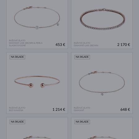
RUŽOVÉ ZLATO
DIAMANT LAB GROWN & PERLA
RUŽOVÉ ZLATO
453 €
2 170 €
SLADKOVODNÉ
DIAMANT LAB GROWN
NA SKLADE
NA SKLADE
RUŽOVÉ ZLATO
RUŽOVÉ ZLATO
1 214 €
648 €
BEZ KAMEŇA
DIAMANT
NA SKLADE
NA SKLADE