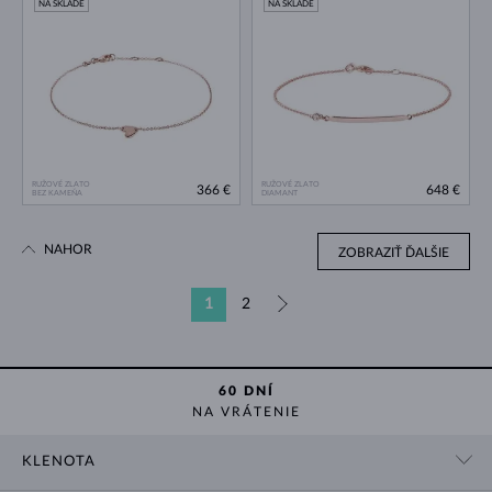
NA SKLADE
NA SKLADE
RUŽOVÉ ZLATO
RUŽOVÉ ZLATO
366 €
648 €
BEZ KAMEŇA
DIAMANT
NAHOR
ZOBRAZIŤ ĎALŠIE
1
2
»
60 DNÍ
NA VRÁTENIE
KLENOTA