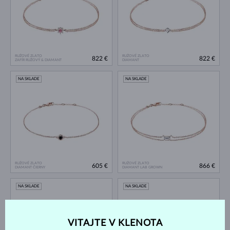
RUŽOVÉ ZLATO
RUŽOVÉ ZLATO
822 €
822 €
ZAFÍR RUŽOVÝ & DIAMANT
DIAMANT
NA SKLADE
NA SKLADE
RUŽOVÉ ZLATO
RUŽOVÉ ZLATO
605 €
866 €
DIAMANT ČIERNY
DIAMANT LAB GROWN
NA SKLADE
NA SKLADE
VITAJTE V KLENOTA