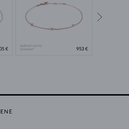
RUŽOVÉ ZLATO
ŽLTÉ ZLATO
05 €
953 €
DIAMANT
DIAMANT & DIAMA
TENE