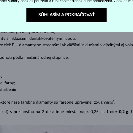
ôcť súbory cookies používať a funkčnosť stránok bude obmedzená. Cookies m
ženie tzv. inkluzií čiže vnútorných nedokonalostí diamantu:
SÚHLASÍM A POKRAČOVAŤ
s absolútnou transparentnosťou bez inklúzií,
cluded) – diamanty s veľmi malými inklúziami,
– diamanty s malými inklúziami,
nty s inklúziami identifikovateľnými lupou,
ike tiež P – diamanty so strednými až väčšími inklúziami viditeľnými aj v
 hodnotí podľa medzinárodnej stupnice:
y;
j farby;
afarbením.
treated
ektoré naše farebné diamanty sú farebne upravené, tzv.
.
(ct) s presnosťou na 2 desatinné miesta, napr. 0,25 ct.
1 ct = 0,2 g
. 