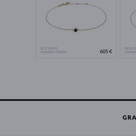
ŽLTÉ ZLATO
BIELE 
605 €
DIAMANT ČIERNY
DIAMA
GRA