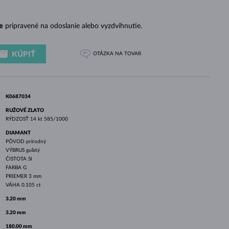
BIELE ZLATO
RUŽOVÉ ZLATO
BIELE ZLATO
e
pripravené na odoslanie alebo vyzdvihnutie.
KÚPIŤ
OTÁZKA
NA TOVAR
K0687034
RUŽOVÉ ZLATO
RÝDZOSŤ
14 kt 585/1000
DIAMANT
PÔVOD
prírodný
VÝBRUS
guľatý
ČISTOTA
SI
FARBA
G
PRIEMER
3 mm
VÁHA
0.105 ct
3.20 mm
3.20 mm
180.00 mm