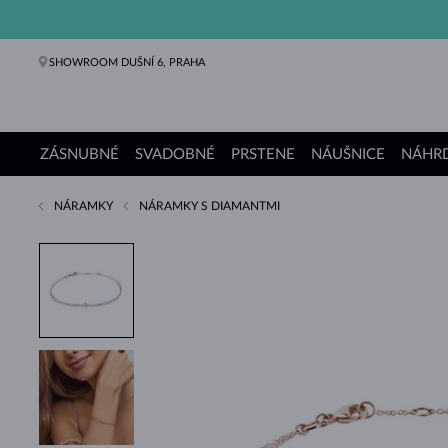
SHOWROOM DUŠNÍ 6, PRAHA
ZÁSNUBNÉ
SVADOBNÉ
PRSTENE
NÁUŠNICE
NÁHRD
NÁRAMKY
NÁRAMKY S DIAMANTMI
Zásnubné prstene
Svadobné obrúčky
Prstene
Náušnice
Náhrdelníky
Náramky
Perly
Šperky
Darčeky
Kolekcie KLENOTA