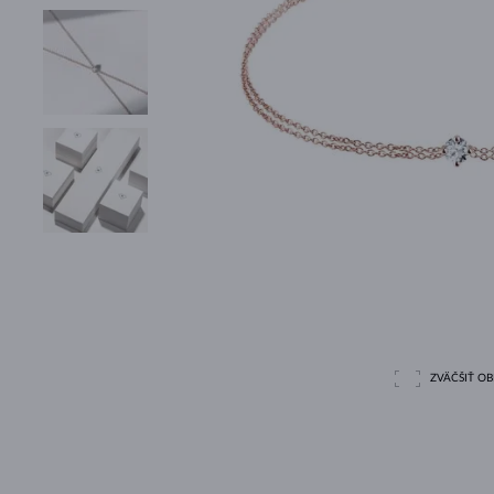
ZVÄČŠIŤ O