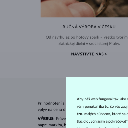
RUČNÁ VÝROBA V ČESKU
Od návrhu až po hotový šperk – všetko tvorím
zlatníckej dielni v srdci starej Prahy.
NAVŠTIVTE NÁS >
Aby náš web fungoval tak, ako m
Pri hodnotení a certifikácii
diamantov
sa posudzujú 
vám ponúkali iba to, čo vás zau
vplyv na cenu diamantu.
tzn. malých súborov, ktoré sa 
VÝBRUS:
Práve správny výbrus dodáva diamantu jeh
tlačidlo „Súhlasím a pokračovať
napr.: markíza, bageta, srdiečko, slza, ovál či prin