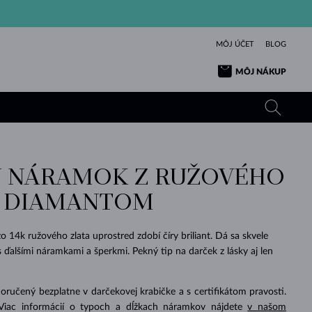
MÔJ ÚČET
BLOG
MÔJ NÁKUP
Ý NÁRAMOK Z RUŽOVÉHO
ŽLTÉ ZLATO
TANZANITY
TURMALÍNY
ZAFÍRY
S DIAMANTOM
RUŽOVÉ ZLATO
TOPÁSY
VLTAVÍNY
SMARAGDY
TURMALÍNY
MINERÁLY
VLTAVÍNY
 14k ružového zlata uprostred zdobí číry briliant. Dá sa skvele
VÝNIMOČNÝ
ELEGANCIA
NÁRAMKY
KOLEKCIE
PRÍVESKY
KRÁSOU
KRÁSNE
ŠPERKY
KRÁSU
LÁSKA
s ďalšími náramkami a šperkmi. Pekný tip na darček z lásky aj len
VLTAVÍNY
PERLOVÉ PRÍVESKY
MINERÁLY
PRE BÁBÄTKÁ
BIELE ZLATO
SVADOBNÉ
učený bezplatne v darčekovej krabičke a s certifikátom pravosti.
SVADOBNÉ
ŽLTÉ ZLATO
ŽLTÉ ZLATO
POZRIEŤ
POZRIEŤ
POZRIEŤ
POZRIEŤ
POZRIEŤ
POZRIEŤ
POZRIEŤ
POZRIEŤ
POZRIEŤ
POZRIEŤ
 Viac informácií o typoch a dĺžkach náramkov nájdete
v našom