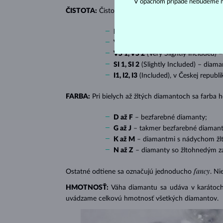
V opačnom prípade nebudeme m
ČISTOTA:
Čistotu určuje množstvo, veľkosť a rozlo
IF
(Internally Flawless) – diamanty 
VVS 1, VVS 2
(Very Very Slightly In
VS 1, VS 2
(Very Slightly Included) 
SI 1, SI 2
(Slightly Included) – diama
I1, I2, I3
(Included), v Českej republ
FARBA:
Pri bielych až žltých diamantoch sa farba
D až F
– bezfarebné diamanty;
G až J
– takmer bezfarebné diamant
K až M
– diamantmi s nádychom žlte
N až Z
– diamanty so žltohnedým z
fancy
Ostatné odtiene sa označujú jednoducho
. Ni
HMOTNOSŤ:
Váha diamantu sa udáva v karátoch 
uvádzame celkovú hmotnosť všetkých diamantov.