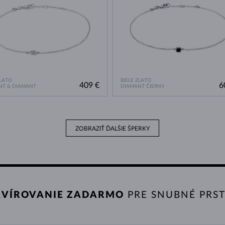
ZLATO
BIELE ZLATO
409 €
6
NT & DIAMANT
DIAMANT ČIERNY
ZOBRAZIŤ ĎALŠIE ŠPERKY
VÍROVANIE ZADARMO
PRE SNUBNÉ PRS