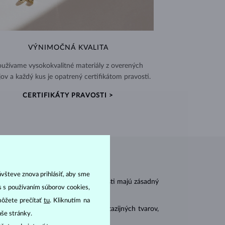
VÝNIMOČNÁ KVALITA
užívame vysokokvalitné materiály z overených
jov a každý kus je opatrený certifikátom pravosti.
CERTIFIKÁTY PRAVOSTI >
ávšteve znova prihlásiť, aby sme
r
carat
) a
hmotnosť
(
). Tieto vlastnosti majú zásadný
as s používaním súborov cookies,
môžete prečítať
tu
. Kliknutím na
 sa brúsia aj do mnohých tzv. fantazijných tvarov,
aše stránky.
ásnubných prsteňov
).