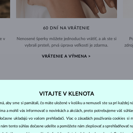
60 DNÍ NA VRÁTENIE
e v
Nenosené šperky môžete jednoducho vrátiť, a ak ste si
Po
vybrali prsteň, prvá úprava veľkosti je zdarma.
zdro
VRÁTENIE A VÝMENA >
VITAJTE V KLENOTA
DIAMANTOVÉ
ŠPERKY
á, aby sme si pamätali, čo máte uložené v košíku a nemuseli ste sa pri každej n
cut
clarity
colo
ich základné parametre, tzv.
4C: výbrus
(
),
čistota
(
),
farba
(
jíma a mohli vás informovať o novinkách a akciách, preto potrebujeme váš súhl
dočasne ukladajú vo vašom prehliadači. Viac o zásadách používania cookies si 
o oslnivý lesk. Najobľúbenejší je výbrus guľatý, tzv.
briliant
. Diamanty
“ nám tento súhlas dočasne udelíte a pomôžete nám zlepšovať a sprehľadňovať n
cess (štvorboký alebo trojboký výbrus s ostrými rohmi, populárny najmä u
z