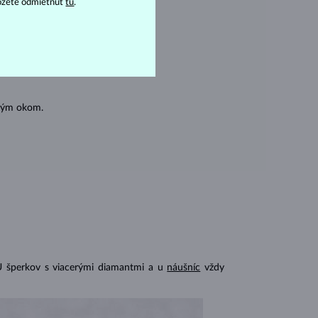
ôžete odmietnuť
tu
.
oľným okom.
U šperkov s viacerými diamantmi a u
náušníc
vždy