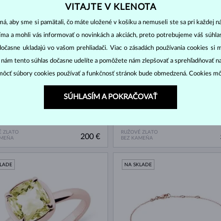
VITAJTE V KLENOTA
á, aby sme si pamätali, čo máte uložené v košíku a nemuseli ste sa pri každej n
KLADE
NA SKLADE
jíma a mohli vás informovať o novinkách a akciách, preto potrebujeme váš súhl
dočasne ukladajú vo vašom prehliadači. Viac o zásadách používania cookies si 
“ nám tento súhlas dočasne udelíte a pomôžete nám zlepšovať a sprehľadňovať n
ôcť súbory cookies používať a funkčnosť stránok bude obmedzená. Cookies m
SÚHLASÍM A POKRAČOVAŤ
 ZLATO
RUŽOVÉ ZLATO
200 €
AMEŇA
BEZ KAMEŇA
KLADE
NA SKLADE