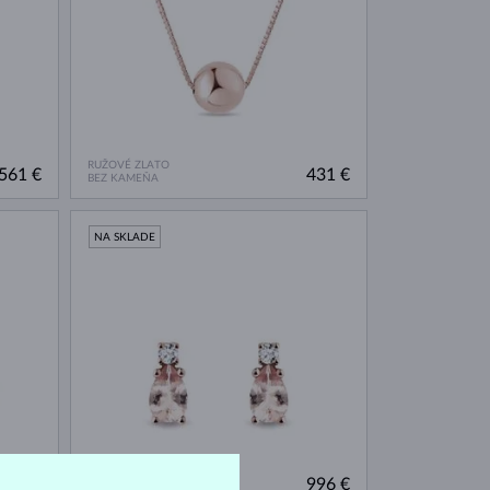
RUŽOVÉ ZLATO
561 €
431 €
BEZ KAMEŇA
NA SKLADE
RUŽOVÉ ZLATO
605 €
996 €
MORGANIT & DIAMANT