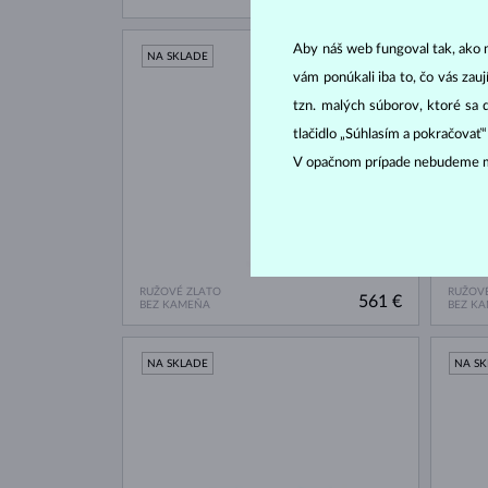
Aby náš web fungoval tak, ako m
NA SKLADE
NA S
vám ponúkali iba to, čo vás zau
tzn. malých súborov, ktoré sa 
tlačidlo „Súhlasím a pokračovať
V opačnom prípade nebudeme m
RUŽOVÉ ZLATO
RUŽOVÉ
561 €
BEZ KAMEŇA
BEZ K
NA SKLADE
NA S