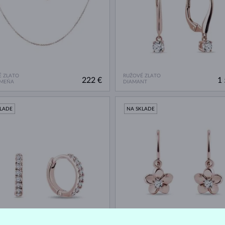
 ZLATO
RUŽOVÉ ZLATO
222 €
1 
AMEŇA
DIAMANT
KLADE
NA SKLADE
 ZLATO
RUŽOVÉ ZLATO
866 €
NT
DIAMANT