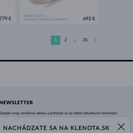
RUŽOVÉ ZLATO
779 €
692 €
DIAMANT MODRÝ & DIAMANT
1
2
…
35
»
NEWSLETTER
Zadajte svoju emailovú adresu a prihláste sa na odber aktuálnych informácií
z e-shopu klenota.sk.
Žiadna novinka, akcia či zľava Vám už neunikne!
NACHÁDZATE SA NA KLENOTA.SK