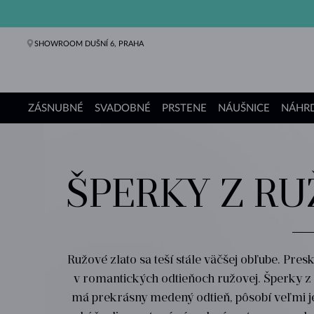
SHOWROOM DUŠNÍ 6, PRAHA
ZÁSNUBNÉ
SVADOBNÉ
PRSTENE
NÁUŠNICE
NÁHRD
Zásnubné prstene
Svadobné obrúčky
Prstene
Náušnice
Náhrdelníky
Náramky
Perly
Šperky
Darčeky
Kolekcie KLENOTA
ŠPERKY Z R
Ružové zlato sa teší stále väčšej obľube. Pr
v romantických odtieňoch ružovej. Šperky z
má prekrásny medený odtieň, pôsobí veľmi j