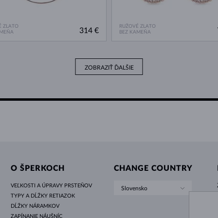
 ZLATO
RUŽOVÉ ZLATO
314 €
AMEŇA
BEZ KAMEŇA
ZOBRAZIŤ ĎALŠIE
O ŠPERKOCH
CHANGE COUNTRY
VEĽKOSTI A ÚPRAVY PRSTEŇOV
Slovensko
TYPY A DĹŽKY RETIAZOK
DĹŽKY NÁRAMKOV
ZAPÍNANIE NÁUŠNÍC