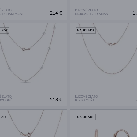
 ZLATO
RUŽOVÉ ZLATO
214 €
1 
NT CHAMPAGNE
MORGANIT & DIAMANT
KLADE
NA SKLADE
 ZLATO
RUŽOVÉ ZLATO
518 €
OVODNÉ
BEZ KAMEŇA
KLADE
NA SKLADE