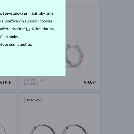
ávšteve znova prihlásiť, aby sme
NA SKLADE
as s používaním súborov cookies,
môžete prečítať
tu
. Kliknutím na
aše stránky.
ôžete odmietnuť
tu
.
RUŽOVÉ ZLATO
518 €
996 €
DIAMANT
NA SKLADE