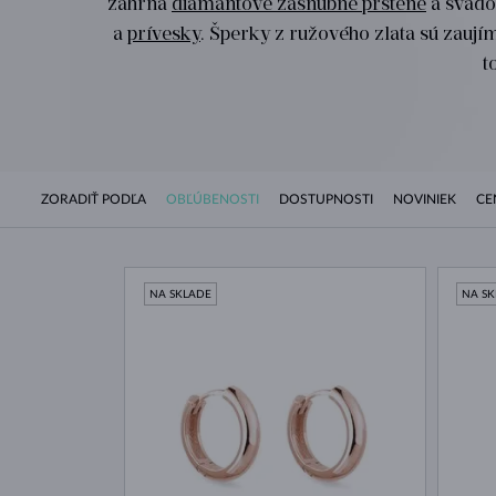
zahŕňa
diamantové zásnubné prstene
a svado
a
prívesky
. Šperky z ružového zlata sú zauj
t
ZORADIŤ PODĽA
OBĽÚBENOSTI
DOSTUPNOSTI
NOVINIEK
CE
NA SKLADE
NA S