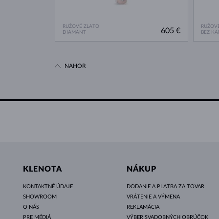
RUŽOVÉ ZLATO
RUŽOVÉ
605 €
DIAMANT
BEZ K
NAHOR
KLENOTA
NÁKUP
KONTAKTNÉ ÚDAJE
DODANIE A PLATBA ZA TOVAR
SHOWROOM
VRÁTENIE A VÝMENA
O NÁS
REKLAMÁCIA
PRE MÉDIÁ
VÝBER SVADOBNÝCH OBRÚČOK