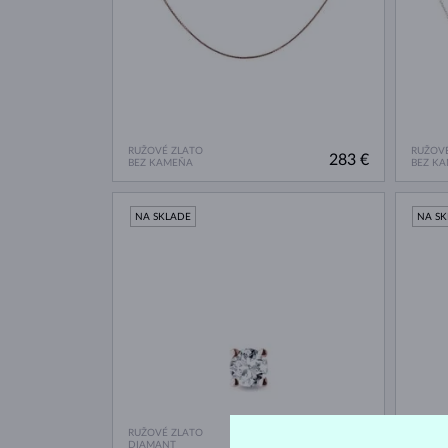
RUŽOVÉ ZLATO
RUŽOVÉ
283 €
BEZ KAMEŇA
BEZ K
NA SKLADE
NA S
RUŽOVÉ ZLATO
RUŽOVÉ
387 €
DIAMANT
DIAMA