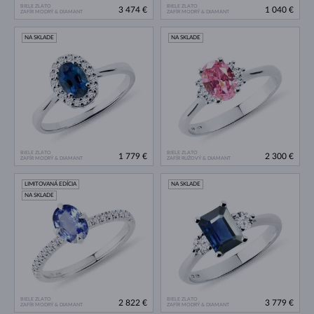
BIELE ZLATO
BIELE ZLATO
3 474 €
1 040 €
ZAFÍR MODRÝ & DIAMANT
ZAFÍR MODRÝ & DIAMANT
NA SKLADE
NA SKLADE
BIELE ZLATO
BIELE ZLATO
1 779 €
2 300 €
ZAFÍR MODRÝ & DIAMANT
ZAFÍR RUŽOVÝ & DIAMANT
LIMITOVANÁ EDÍCIA
NA SKLADE
NA SKLADE
BIELE ZLATO
BIELE ZLATO
2 822 €
3 779 €
ZAFÍR MODRÝ & DIAMANT
ZAFÍR MODRÝ & DIAMANT