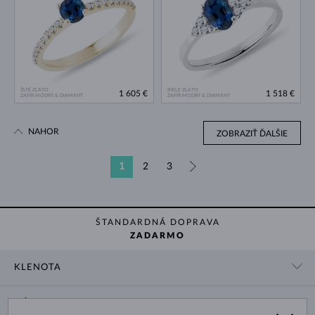
ŽLTÉ ZLATO
BIELE ZLATO
1 605 €
1 518 €
ZAFÍR MODRÝ & DIAMANT
ZAFÍR MODRÝ & DIAMANT
NAHOR
ZOBRAZIŤ ĎALŠIE
1
2
3
»
ŠTANDARDNÁ DOPRAVA
ZADARMO
KLENOTA
KONTAKTNÉ ÚDAJE
NÁKUP
SHOWROOM