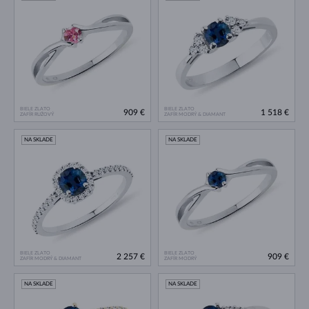
BIELE ZLATO
BIELE ZLATO
909 €
1 518 €
ZAFÍR RUŽOVÝ
ZAFÍR MODRÝ & DIAMANT
NA SKLADE
NA SKLADE
BIELE ZLATO
BIELE ZLATO
2 257 €
909 €
ZAFÍR MODRÝ & DIAMANT
ZAFÍR MODRÝ
NA SKLADE
NA SKLADE