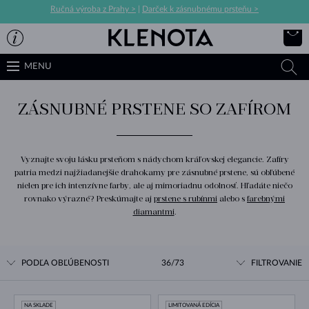
Ručná výroba z Prahy >
|
Darček k zásnubnému prsteňu >
MENU
ZÁSNUBNÉ PRSTENE SO ZAFÍROM
Vyznajte svoju lásku prsteňom s nádychom kráľovskej elegancie. Zafíry
patria medzi najžiadanejšie drahokamy pre zásnubné prstene, sú obľúbené
nielen pre ich intenzívne farby, ale aj mimoriadnu odolnosť. Hľadáte niečo
rovnako výrazné? Preskúmajte aj
prstene s rubínmi
alebo s
farebnými
diamantmi
.
PODĽA OBĽÚBENOSTI
36/73
FILTROVANIE
NA SKLADE
LIMITOVANÁ EDÍCIA