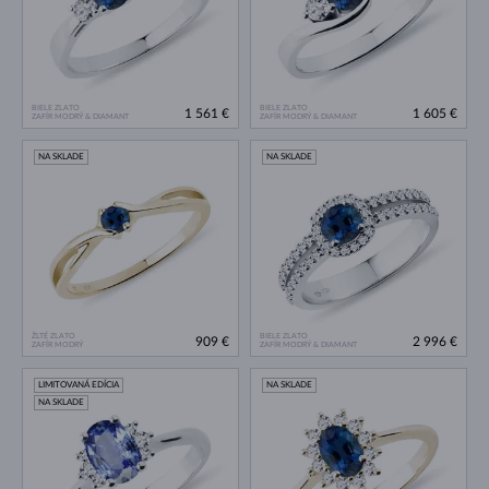
BIELE ZLATO
BIELE ZLATO
1 561 €
1 605 €
ZAFÍR MODRÝ & DIAMANT
ZAFÍR MODRÝ & DIAMANT
NA SKLADE
NA SKLADE
ŽLTÉ ZLATO
BIELE ZLATO
909 €
2 996 €
ZAFÍR MODRÝ
ZAFÍR MODRÝ & DIAMANT
LIMITOVANÁ EDÍCIA
NA SKLADE
NA SKLADE