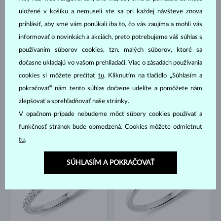
uložené v košíku a nemuseli ste sa pri každej návšteve znova
BIELE ZLATO
ŽLTÉ ZLATO
1 300 €
1 170 €
prihlásiť, aby sme vám ponúkali iba to, čo vás zaujíma a mohli vás
ZAFÍR MODRÝ & DIAMANT
ZAFÍR MODRÝ & DIAMANT
informovať o novinkách a akciách, preto potrebujeme váš súhlas s
NA SKLADE
NA SKLADE
používaním súborov cookies, tzn. malých súborov, ktoré sa
dočasne ukladajú vo vašom prehliadači. Viac o zásadách používania
cookies si môžete prečítať
tu
. Kliknutím na tlačidlo „Súhlasím a
pokračovať“ nám tento súhlas dočasne udelíte a pomôžete nám
zlepšovať a sprehľadňovať naše stránky.
V opačnom prípade nebudeme môcť súbory cookies používať a
BIELE ZLATO
RUŽOVÉ ZLATO
2 692 €
1 083 €
funkčnosť stránok bude obmedzená. Cookies môžete odmietnuť
ZAFÍR MODRÝ & DIAMANT
ZAFÍR RUŽOVÝ & DIAMANT
tu
.
LIMITOVANÁ EDÍCIA
NA SKLADE
NA SKLADE
SÚHLASÍM A POKRAČOVAŤ