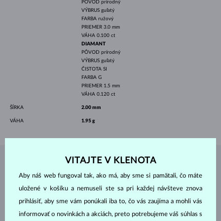
PÔVOD
prírodný
VÝBRUS
guľatý
FARBA
ružový
PRIEMER
3.0 mm
VÁHA
0.100 ct
DIAMANT
PÔVOD
prírodný
VÝBRUS
guľatý
ČISTOTA
SI
FARBA
G
PRIEMER
1.5 mm
VÁHA
0.120 ct
ŠÍRKA
2.00 mm
VÁHA
1.95 g
VITAJTE V KLENOTA
ŠPERKY Z
ATELIÉRU KLENOTA
Aby náš web fungoval tak, ako má, aby sme si pamätali, čo máte
uložené v košíku a nemuseli ste sa pri každej návšteve znova
prihlásiť, aby sme vám ponúkali iba to, čo vás zaujíma a mohli vás
informovať o novinkách a akciách, preto potrebujeme váš súhlas s