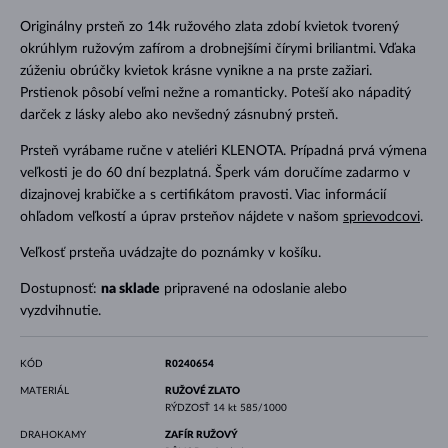
Originálny prsteň zo 14k ružového zlata zdobí kvietok tvorený
okrúhlym ružovým zafírom a drobnejšími čírymi briliantmi. Vďaka
zúženiu obrúčky kvietok krásne vynikne a na prste zažiari.
Prstienok pôsobí veľmi nežne a romanticky. Poteší ako nápaditý
darček z lásky alebo ako nevšedný zásnubný prsteň.
Prsteň vyrábame ručne v ateliéri KLENOTA. Prípadná prvá výmena
veľkosti je do 60 dní bezplatná. Šperk vám doručíme zadarmo v
dizajnovej krabičke a s certifikátom pravosti. Viac informácií
ohľadom veľkostí a úprav prsteňov nájdete v našom
sprievodcovi
.
Veľkosť prsteňa uvádzajte do poznámky v košíku.
Dostupnosť:
na sklade
pripravené na odoslanie alebo
vyzdvihnutie.
KÓD
R0240654
MATERIÁL
RUŽOVÉ ZLATO
RÝDZOSŤ
14 kt 585/1000
DRAHOKAMY
ZAFÍR RUŽOVÝ