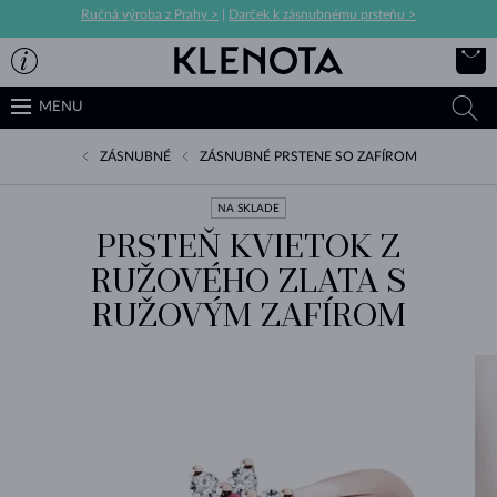
Ručná výroba z Prahy >
|
Darček k zásnubnému prsteňu >
MENU
ZÁSNUBNÉ
ZÁSNUBNÉ PRSTENE SO ZAFÍROM
NA SKLADE
PRSTEŇ KVIETOK Z
RUŽOVÉHO ZLATA S
RUŽOVÝM ZAFÍROM