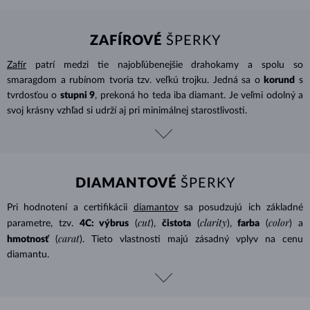
ZAFÍROVÉ
ŠPERKY
Zafír
patrí medzi tie najobľúbenejšie drahokamy a spolu so
smaragdom a rubínom tvoria tzv. veľkú trojku. Jedná sa o
korund
s
tvrdosťou o
stupni 9
, prekoná ho teda iba diamant. Je veľmi odolný a
svoj krásny vzhľad si udrží aj pri minimálnej starostlivosti.
DIAMANTOVÉ
ŠPERKY
Pri hodnotení a certifikácii
diamantov
sa posudzujú ich základné
cut
clarity
color
parametre, tzv.
4C: výbrus
(
),
čistota
(
),
farba
(
) a
carat
hmotnosť
(
). Tieto vlastnosti majú zásadný vplyv na cenu
diamantu.