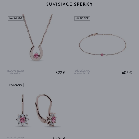
SÚVISIACE
ŠPERKY
NA SKLADE
NA SKLADE
RUŽOVÉ ZLATO
RUŽOVÉ ZLATO
822 €
605 €
ZAFÍR RUŽOVÝ
ZAFÍR RUŽOVÝ
NA SKLADE
RUŽOVÉ ZLATO
1 431 €