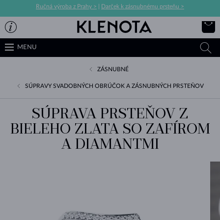
Ručná výroba z Prahy >
|
Darček k zásnubnému prsteňu >
MENU
ZÁSNUBNÉ
SÚPRAVY SVADOBNÝCH OBRÚČOK A ZÁSNUBNÝCH PRSTEŇOV
SÚPRAVA PRSTEŇOV Z
BIELEHO ZLATA SO ZAFÍROM
A DIAMANTMI