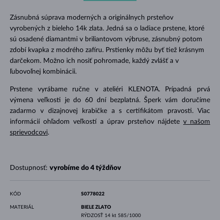
Zásnubná súprava moderných a originálnych prsteňov
vyrobených z bieleho 14k zlata. Jedná sa o ladiace prstene, ktoré
sú osadené diamantmi v briliantovom výbruse, zásnubný potom
zdobí kvapka z modrého zafíru. Prstienky môžu byť tiež krásnym
darčekom. Možno ich nosiť pohromade, každý zvlášť a v
ľubovoľnej kombinácii.
Prstene vyrábame ručne v ateliéri KLENOTA. Prípadná prvá
výmena veľkosti je do 60 dní bezplatná. Šperk vám doručíme
zadarmo v dizajnovej krabičke a s certifikátom pravosti. Viac
informácií ohľadom veľkostí a úprav prsteňov nájdete
v našom
sprievodcovi
.
Dostupnosť:
vyrobíme do 4 týždňov
KÓD
S0778022
MATERIÁL
BIELE ZLATO
RÝDZOSŤ
14 kt 585/1000