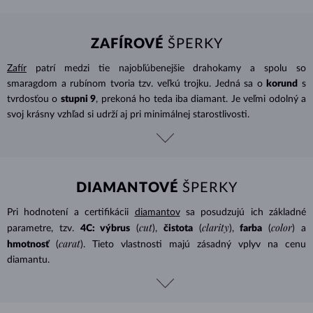
ZAFÍROVÉ
ŠPERKY
Zafír
patrí medzi tie najobľúbenejšie drahokamy a spolu so
smaragdom a rubínom tvoria tzv. veľkú trojku. Jedná sa o
korund
s
tvrdosťou o
stupni 9
, prekoná ho teda iba diamant. Je veľmi odolný a
svoj krásny vzhľad si udrží aj pri minimálnej starostlivosti.
DIAMANTOVÉ
ŠPERKY
Pri hodnotení a certifikácii
diamantov
sa posudzujú ich základné
cut
clarity
color
parametre, tzv.
4C: výbrus
(
),
čistota
(
),
farba
(
) a
carat
hmotnosť
(
). Tieto vlastnosti majú zásadný vplyv na cenu
diamantu.