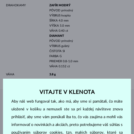
DRAHOKAMY
ZAFÍR MODRÝ
PÔVOD
prírodný
VÝBRUS
kvapka
ŠÍRKA
4.0 mm
VÝŠKA
5.0 mm
VÁHA
0.40 ct
DIAMANT
PÔVOD
prírodný
VÝBRUS
guľatý
ČISTOTA
SI
FARBA
G
PRIEMER
0.8-1.0 mm
VÁHA
0.152 ct
VÁHA
3.8 g
VITAJTE V KLENOTA
ŠPERKY Z
ATELIÉRU KLENOTA
Aby náš web fungoval tak, ako má, aby sme si pamätali, čo máte
uložené v košíku a nemuseli ste sa pri každej návšteve znova
prihlásiť, aby sme vám ponúkali iba to, čo vás zaujíma a mohli vás
informovať o novinkách a akciách, preto potrebujeme váš súhlas s
používaním súborov cookies, tzn. malých súborov, ktoré sa