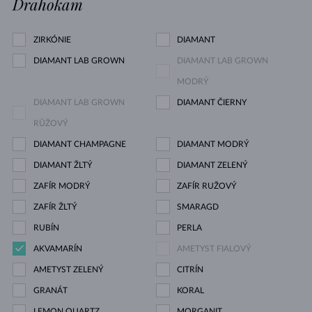
Drahokam
ZIRKÓNIE
DIAMANT
DIAMANT LAB GROWN
DIAMANT LAB GROWN
MODRÝ
DIAMANT LAB GROWN
DIAMANT ČIERNY
RŮŽOVÝ
DIAMANT CHAMPAGNE
DIAMANT MODRÝ
DIAMANT ŽLTÝ
DIAMANT ZELENÝ
ZAFÍR MODRÝ
ZAFÍR RUŽOVÝ
ZAFÍR ŽLTÝ
SMARAGD
RUBÍN
PERLA
AKVAMARÍN
AMETYST FIALOVÝ
AMETYST ZELENÝ
CITRÍN
GRANÁT
KORAL
LEMON QUARTZ
MORGANIT