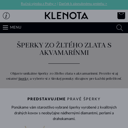
Ručná výroba z Prahy >
|
Darček k zásnubnému prsteňu >
MENU
ŠPERKY ZO ŽLTÉHO ZLATA S
AKVAMARÍNMI
Objavte unikátne šperky zo žltého zlata s akvamarínmi. Prezrite si aj
ostatné
šperky
a vyberte si z širokej ponuky dizajnov pre každú príležitosť.
PREDSTAVUJEME
PRAVÉ ŠPERKY
Ponúkame vám starostlivo vybrané šperky vyrobené z kvalitných
drahých kovov s neobyčajne nádhernými diamantmi, perlami a
drahokamami.