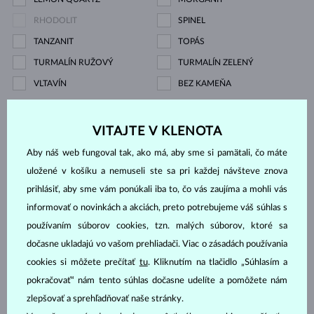
RHODOLIT
SPINEL
TANZANIT
TOPÁS
TURMALÍN RUŽOVÝ
TURMALÍN ZELENÝ
VLTAVÍN
BEZ KAMEŇA
Cena
VITAJTE V KLENOTA
Aby náš web fungoval tak, ako má, aby sme si pamätali, čo máte
uložené v košíku a nemuseli ste sa pri každej návšteve znova
0.05 €
15 214 €
prihlásiť, aby sme vám ponúkali iba to, čo vás zaujíma a mohli vás
informovať o novinkách a akciách, preto potrebujeme váš súhlas s
Výbrus
používaním súborov cookies, tzn. malých súborov, ktoré sa
dočasne ukladajú vo vašom prehliadači. Viac o zásadách používania
GUĽATÝ
KVAPKA
cookies si môžete prečítať
tu
. Kliknutím na tlačidlo „Súhlasím a
OVÁL
SMARAGD
pokračovať“ nám tento súhlas dočasne udelíte a pomôžete nám
CUSHION
PRINCES
zlepšovať a sprehľadňovať naše stránky.