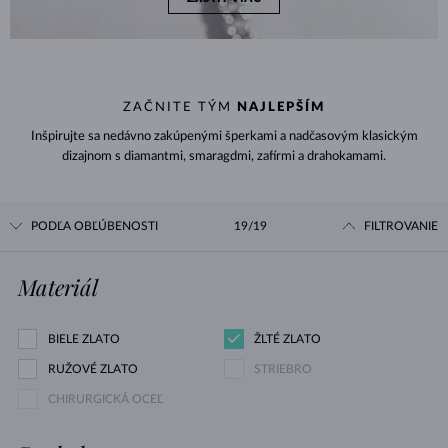
ZAČNITE TÝM
NAJLEPŠÍM
Inšpirujte sa nedávno zakúpenými šperkami a nadčasovým klasickým
dizajnom s diamantmi, smaragdmi, zafírmi a drahokamami.
PODĽA OBĽÚBENOSTI
19/19
FILTROVANIE
Materiál
BIELE ZLATO
ŽLTÉ ZLATO
RUŽOVÉ ZLATO
STRIEBRO
CHIRURGICKÁ OCEĽ