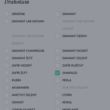
Drahokam
ZIRKÓNIE
DIAMANT
DIAMANT LAB GROWN
DIAMANT LAB GROWN
MODRÝ
DIAMANT LAB GROWN
DIAMANT ČIERNY
RŮŽOVÝ
DIAMANT CHAMPAGNE
DIAMANT MODRÝ
DIAMANT ŽLTÝ
DIAMANT ZELENÝ
ZAFÍR MODRÝ
ZAFÍR RUŽOVÝ
ZAFÍR ŽLTÝ
SMARAGD
RUBÍN
PERLA
AKVAMARÍN
AMETYST FIALOVÝ
AMETYST ZELENÝ
CITRÍN
GRANÁT
KORAL
LEMON QUARTZ
MORGANIT