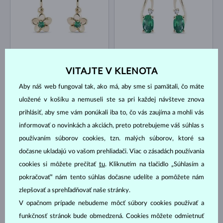
ŽLTÉ ZLATO
ŽLTÉ ZLATO
605 €
1 214 €
SMARAGD
SMARAGD & DIAMANT
VITAJTE V KLENOTA
NA SKLADE
NA SKLADE
Aby náš web fungoval tak, ako má, aby sme si pamätali, čo máte
uložené v košíku a nemuseli ste sa pri každej návšteve znova
prihlásiť, aby sme vám ponúkali iba to, čo vás zaujíma a mohli vás
informovať o novinkách a akciách, preto potrebujeme váš súhlas s
používaním súborov cookies, tzn. malých súborov, ktoré sa
dočasne ukladajú vo vašom prehliadači. Viac o zásadách používania
ŽLTÉ ZLATO
ŽLTÉ ZLATO
1 692 €
1 170 €
SMARAGD & DIAMANT
SMARAGD
cookies si môžete prečítať
tu
. Kliknutím na tlačidlo „Súhlasím a
pokračovať“ nám tento súhlas dočasne udelíte a pomôžete nám
NA SKLADE
NA SKLADE
zlepšovať a sprehľadňovať naše stránky.
V opačnom prípade nebudeme môcť súbory cookies používať a
funkčnosť stránok bude obmedzená. Cookies môžete odmietnuť