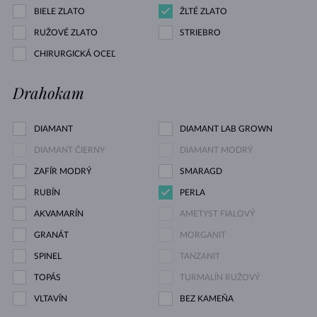
BIELE ZLATO
ŽLTÉ ZLATO
RUŽOVÉ ZLATO
STRIEBRO
CHIRURGICKÁ OCEĽ
Drahokam
DIAMANT
DIAMANT LAB GROWN
DIAMANT ČIERNY
DIAMANT MODRÝ
ZAFÍR MODRÝ
SMARAGD
RUBÍN
PERLA
AKVAMARÍN
AMETYST FIALOVÝ
GRANÁT
MORGANIT
SPINEL
TANZANIT
TOPÁS
TURMALÍN RUŽOVÝ
VLTAVÍN
BEZ KAMEŇA