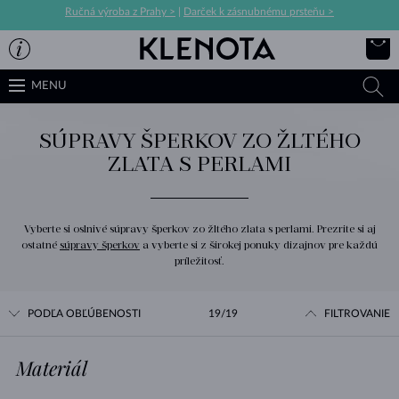
Ručná výroba z Prahy >
|
Darček k zásnubnému prsteňu >
MENU
SÚPRAVY ŠPERKOV ZO ŽLTÉHO
ZLATA S PERLAMI
Vyberte si oslnivé súpravy šperkov zo žltého zlata s perlami. Prezrite si aj
ostatné
súpravy šperkov
a vyberte si z širokej ponuky dizajnov pre každú
príležitosť.
PODĽA OBĽÚBENOSTI
19/19
FILTROVANIE
Materiál