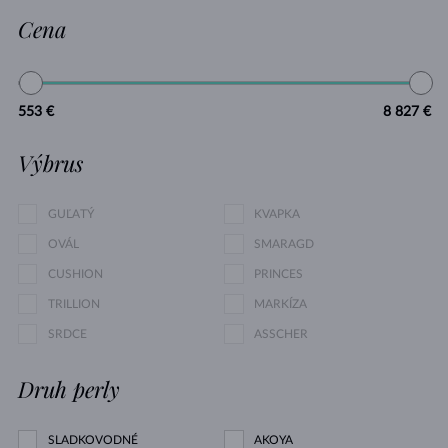
Cena
553 €
8 827 €
Výbrus
GUĽATÝ
KVAPKA
OVÁL
SMARAGD
CUSHION
PRINCES
TRILLION
MARKÍZA
SRDCE
ASSCHER
Druh perly
SLADKOVODNÉ
AKOYA