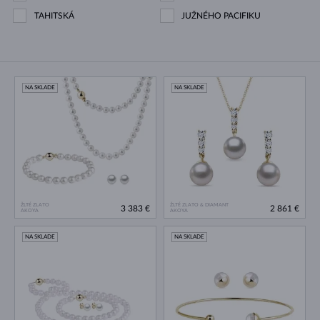
TAHITSKÁ
JUŽNÉHO PACIFIKU
NA SKLADE
NA SKLADE
ŽLTÉ ZLATO
ŽLTÉ ZLATO & DIAMANT
3 383 €
2 861 €
AKOYA
AKOYA
NA SKLADE
NA SKLADE