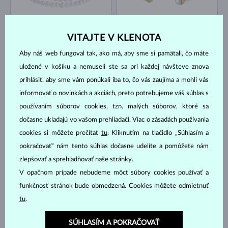
ŽLTÉ ZLATO
ŽLTÉ ZLATO
4 118 €
1 818 €
AKOYA
SLADKOVODNÉ
VITAJTE V KLENOTA
NA SKLADE
NA SKLADE
Aby náš web fungoval tak, ako má, aby sme si pamätali, čo máte
uložené v košíku a nemuseli ste sa pri každej návšteve znova
prihlásiť, aby sme vám ponúkali iba to, čo vás zaujíma a mohli vás
informovať o novinkách a akciách, preto potrebujeme váš súhlas s
používaním súborov cookies, tzn. malých súborov, ktoré sa
dočasne ukladajú vo vašom prehliadači. Viac o zásadách používania
ŽLTÉ ZLATO & DIAMANT
ŽLTÉ ZLATO
cookies si môžete prečítať
tu
. Kliknutím na tlačidlo „Súhlasím a
3 035 €
800 €
AKOYA
SLADKOVODNÉ
pokračovať“ nám tento súhlas dočasne udelíte a pomôžete nám
NA SKLADE
NA SKLADE
zlepšovať a sprehľadňovať naše stránky.
V opačnom prípade nebudeme môcť súbory cookies používať a
funkčnosť stránok bude obmedzená. Cookies môžete odmietnuť
tu
.
SÚHLASÍM A POKRAČOVAŤ