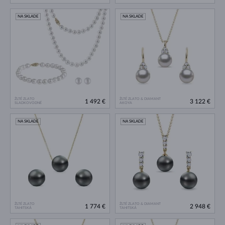
NA SKLADE
NA SKLADE
ŽLTÉ ZLATO
ŽLTÉ ZLATO & DIAMANT
1 492 €
3 122 €
SLADKOVODNÉ
AKOYA
NA SKLADE
NA SKLADE
ŽLTÉ ZLATO
ŽLTÉ ZLATO & DIAMANT
1 774 €
2 948 €
TAHITSKÁ
TAHITSKÁ