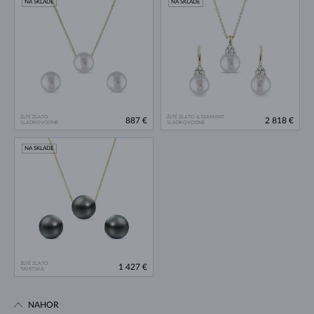
NA SKLADE
NA SKLADE
ŽLTÉ ZLATO
ŽLTÉ ZLATO & DIAMANT
887 €
2 818 €
SLADKOVODNÉ
SLADKOVODNÉ
NA SKLADE
ŽLTÉ ZLATO
1 427 €
TAHITSKÁ
NAHOR