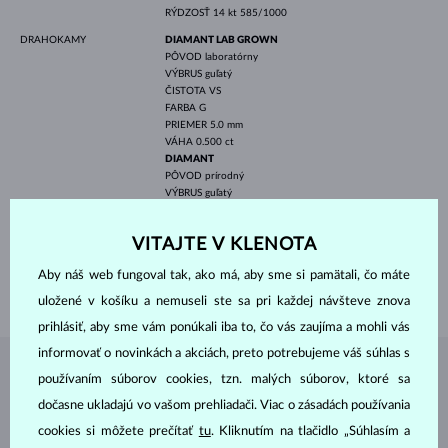
RÝDZOSŤ
14 kt 585/1000
DRAHOKAMY
DIAMANT LAB GROWN
PÔVOD
laboratórny
VÝBRUS
guľatý
ČISTOTA
VS
FARBA
G
PRIEMER
5.0 mm
VÁHA
0.500 ct
DIAMANT
PÔVOD
prírodný
VÝBRUS
guľatý
ČISTOTA
SI
FARBA
G
VITAJTE V KLENOTA
PRIEMER
1.8 mm
VÁHA
0.075 ct
Aby náš web fungoval tak, ako má, aby sme si pamätali, čo máte
VÁHA
3.60 g
uložené v košíku a nemuseli ste sa pri každej návšteve znova
prihlásiť, aby sme vám ponúkali iba to, čo vás zaujíma a mohli vás
informovať o novinkách a akciách, preto potrebujeme váš súhlas s
ŠPERKY Z
ATELIÉRU KLENOTA
používaním súborov cookies, tzn. malých súborov, ktoré sa
dočasne ukladajú vo vašom prehliadači. Viac o zásadách používania
cookies si môžete prečítať
tu
. Kliknutím na tlačidlo „Súhlasím a