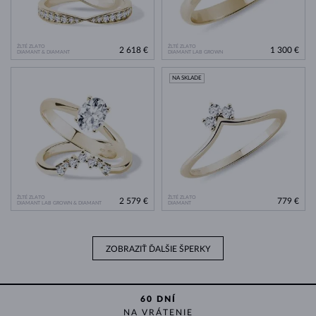
ŽLTÉ ZLATO
ŽLTÉ ZLATO
2 618 €
1 300 €
DIAMANT & DIAMANT
DIAMANT LAB GROWN
NA SKLADE
ŽLTÉ ZLATO
ŽLTÉ ZLATO
2 579 €
779 €
DIAMANT LAB GROWN & DIAMANT
DIAMANT
ZOBRAZIŤ ĎALŠIE ŠPERKY
60 DNÍ
NA VRÁTENIE