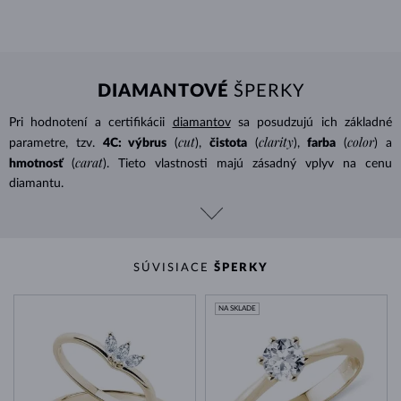
DIAMANTOVÉ
ŠPERKY
Pri hodnotení a certifikácii
diamantov
sa posudzujú ich základné
cut
clarity
color
parametre, tzv.
4C: výbrus
(
),
čistota
(
),
farba
(
) a
carat
hmotnosť
(
). Tieto vlastnosti majú zásadný vplyv na cenu
diamantu.
SÚVISIACE
ŠPERKY
NA SKLADE