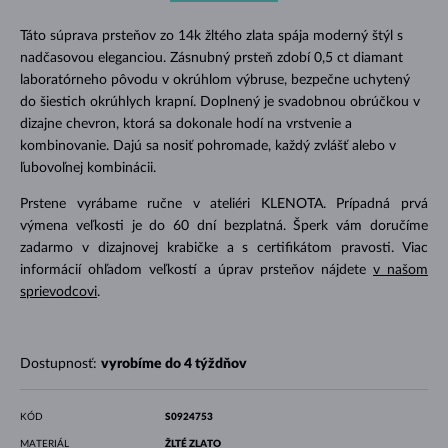
Táto súprava prsteňov zo 14k žltého zlata spája moderný štýl s
nadčasovou eleganciou. Zásnubný prsteň zdobí 0,5 ct diamant
laboratórneho pôvodu v okrúhlom výbruse, bezpečne uchytený
do šiestich okrúhlych krapní. Doplnený je svadobnou obrúčkou v
dizajne chevron, ktorá sa dokonale hodí na vrstvenie a
kombinovanie. Dajú sa nosiť pohromade, každý zvlášť alebo v
ľubovoľnej kombinácii.
Prstene vyrábame ručne v ateliéri KLENOTA. Prípadná prvá
výmena veľkosti je do 60 dní bezplatná. Šperk vám doručíme
zadarmo v dizajnovej krabičke a s certifikátom pravosti. Viac
informácií ohľadom veľkostí a úprav prsteňov nájdete
v našom
sprievodcovi
.
Dostupnosť:
vyrobíme do 4 týždňov
KÓD
S0924753
MATERIÁL
ŽLTÉ ZLATO