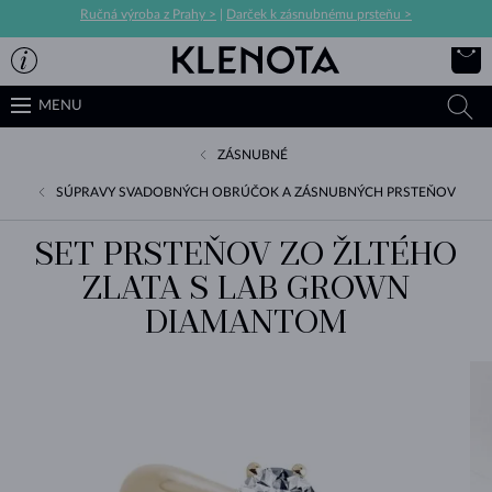
Ručná výroba z Prahy >
|
Darček k zásnubnému prsteňu >
MENU
ZÁSNUBNÉ
SÚPRAVY SVADOBNÝCH OBRÚČOK A ZÁSNUBNÝCH PRSTEŇOV
SET PRSTEŇOV ZO ŽLTÉHO
ZLATA S LAB GROWN
DIAMANTOM