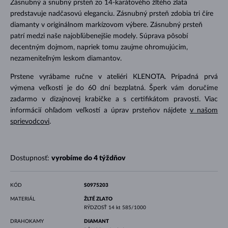
Zásnubný a snubný prsteň zo 14-karátového žltého zlata
predstavuje nadčasovú eleganciu. Zásnubný prsteň zdobia tri číre
diamanty v originálnom markízovom výbere. Zásnubný prsteň
patrí medzi naše najobľúbenejšie modely. Súprava pôsobí
decentným dojmom, napriek tomu zaujme ohromujúcim,
nezameniteľným leskom diamantov.
Prstene vyrábame ručne v ateliéri KLENOTA. Prípadná prvá
výmena veľkosti je do 60 dní bezplatná. Šperk vám doručíme
zadarmo v dizajnovej krabičke a s certifikátom pravosti. Viac
informácií ohľadom veľkostí a úprav prsteňov nájdete
v našom
sprievodcovi
.
Dostupnosť:
vyrobíme do 4 týždňov
KÓD
S0975203
MATERIÁL
ŽLTÉ ZLATO
RÝDZOSŤ
14 kt 585/1000
DRAHOKAMY
DIAMANT