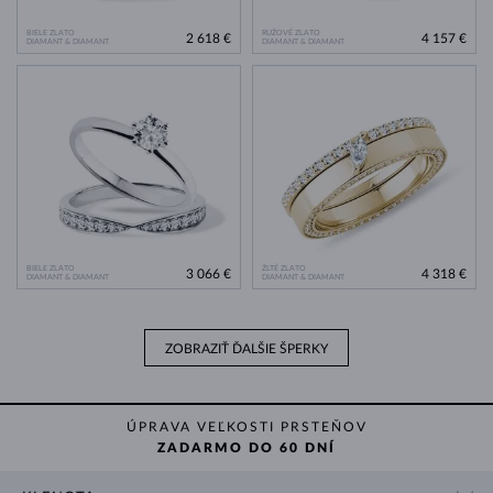
BIELE ZLATO
RUŽOVÉ ZLATO
2 618 €
4 157 €
DIAMANT & DIAMANT
DIAMANT & DIAMANT
BIELE ZLATO
ŽLTÉ ZLATO
3 066 €
4 318 €
DIAMANT & DIAMANT
DIAMANT & DIAMANT
ZOBRAZIŤ ĎALŠIE ŠPERKY
ÚPRAVA VEĽKOSTI PRSTEŇOV
ZADARMO DO 60 DNÍ