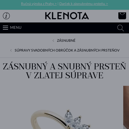
Ručná výroba z Prahy >
|
Darček k zásnubnému prsteňu >
MENU
ZÁSNUBNÉ
SÚPRAVY SVADOBNÝCH OBRÚČOK A ZÁSNUBNÝCH PRSTEŇOV
ZÁSNUBNÝ A SNUBNÝ PRSTEŇ
V ZLATEJ SÚPRAVE