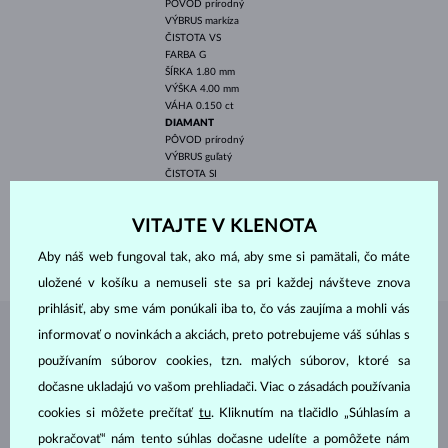
PÔVOD
prírodný
VÝBRUS
markíza
ČISTOTA
VS
FARBA
G
ŠÍRKA
1.80 mm
VÝŠKA
4.00 mm
VÁHA
0.150 ct
DIAMANT
PÔVOD
prírodný
VÝBRUS
guľatý
ČISTOTA
SI
FARBA
G
PRIEMER
0.8-1.7 mm
VITAJTE V KLENOTA
VÁHA
0.238 ct
VÁHA
3.60 g
Aby náš web fungoval tak, ako má, aby sme si pamätali, čo máte
uložené v košíku a nemuseli ste sa pri každej návšteve znova
prihlásiť, aby sme vám ponúkali iba to, čo vás zaujíma a mohli vás
informovať o novinkách a akciách, preto potrebujeme váš súhlas s
ŠPERKY Z
ATELIÉRU KLENOTA
používaním súborov cookies, tzn. malých súborov, ktoré sa
dočasne ukladajú vo vašom prehliadači. Viac o zásadách používania
cookies si môžete prečítať
tu
. Kliknutím na tlačidlo „Súhlasím a
pokračovať“ nám tento súhlas dočasne udelíte a pomôžete nám