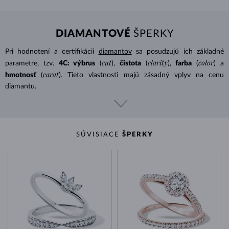
DIAMANTOVÉ
ŠPERKY
Pri hodnotení a certifikácii
diamantov
sa posudzujú ich základné
cut
clarity
color
parametre, tzv.
4C: výbrus
(
),
čistota
(
),
farba
(
) a
carat
hmotnosť
(
). Tieto vlastnosti majú zásadný vplyv na cenu
diamantu.
SÚVISIACE
ŠPERKY