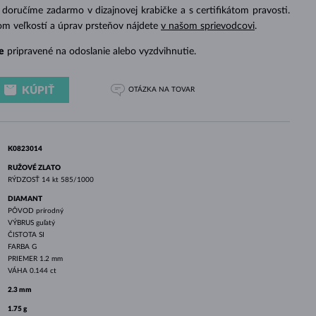
BIELE ZLATO
RUŽOVÉ ZLATO
BIELE ZLATO
doručíme zadarmo v dizajnovej krabičke a s certifikátom pravosti.
om veľkostí a úprav prsteňov nájdete
v našom sprievodcovi
.
e
pripravené na odoslanie alebo vyzdvihnutie.
KÚPIŤ
OTÁZKA
NA TOVAR
K0823014
RUŽOVÉ ZLATO
RÝDZOSŤ
14 kt 585/1000
DIAMANT
PÔVOD
prírodný
VÝBRUS
guľatý
ČISTOTA
SI
FARBA
G
PRIEMER
1.2 mm
VÁHA
0.144 ct
2.3 mm
1.75 g