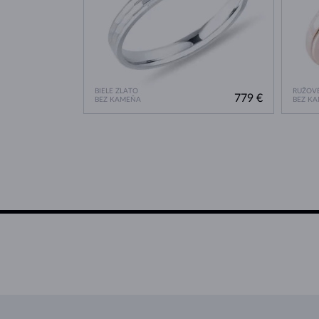
BIELE ZLATO
RUŽOVÉ
779 €
BEZ KAMEŇA
BEZ K