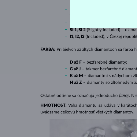
IF
(Internally Flawless) – diamanty 
VVS 1, VVS 2
(Very Very Slightly In
VS 1, VS 2
(Very Slightly Included) 
SI 1, SI 2
(Slightly Included) – diama
I1, I2, I3
(Included), v Českej republ
FARBA:
Pri bielych až žltých diamantoch sa farba
D až F
– bezfarebné diamanty;
G až J
– takmer bezfarebné diamant
K až M
– diamantmi s nádychom žlte
N až Z
– diamanty so žltohnedým z
fancy
Ostatné odtiene sa označujú jednoducho
. Ni
HMOTNOSŤ:
Váha diamantu sa udáva v karátoch 
uvádzame celkovú hmotnosť všetkých diamantov.