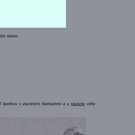
oľným okom.
U šperkov s viacerými diamantmi a u
náušníc
vždy