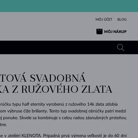
MÔJ ÚČET
BLOG
MÔJ NÁKUP
NTOVÁ SVADOBNÁ
ŽLTÉ ZLATO
TANZANITY
TURMALÍNY
ZAFÍRY
A Z RUŽOVÉHO ZLATA
RUŽOVÉ ZLATO
TOPÁSY
VLTAVÍNY
SMARAGDY
TURMALÍNY
MINERÁLY
VLTAVÍNY
čku typu half eternity vyrobenú z ružového 14k zlata zdobia
VÝNIMOČNÝ
ELEGANCIA
NÁRAMKY
KOLEKCIE
PRÍVESKY
KRÁSOU
KRÁSNE
ŠPERKY
KRÁSU
LÁSKA
tom výbruse čiže brilianty. Tento typ svadobnej obrúčky patrí medzi
VLTAVÍNY
PERLOVÉ PRÍVESKY
MINERÁLY
ej ponuke. Skvele sa kombinuje s celou radou zásnubných prsteňov,
PRE BÁBÄTKÁ
BIELE ZLATO
SVADOBNÉ
tne.
SVADOBNÉ
ŽLTÉ ZLATO
ŽLTÉ ZLATO
POZRIEŤ
POZRIEŤ
POZRIEŤ
POZRIEŤ
POZRIEŤ
POZRIEŤ
POZRIEŤ
POZRIEŤ
POZRIEŤ
POZRIEŤ
e v ateliéri KLENOTA. Prípadná prvá výmena veľkosti je do 60 dní