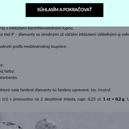
s absolútnou transparentnosťou bez inklúzií,
SÚHLASÍM A POKRAČOVAŤ
cluded) – diamanty s veľmi malými inklúziami,
– diamanty s malými inklúziami,
nty s inklúziami identifikovateľnými lupou,
ike tiež P – diamanty so strednými až väčšími inklúziami viditeľnými aj v
 hodnotí podľa medzinárodnej stupnice:
y;
j farby;
afarbením.
treated
ektoré naše farebné diamanty sú farebne upravené, tzv.
.
(ct) s presnosťou na 2 desatinné miesta, napr. 0,25 ct.
1 ct = 0,2 g
. 