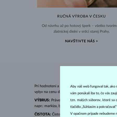
RUČNÁ VÝROBA V ČESKU
Od návrhu až po hotový šperk – všetko tvorím
zlatníckej dielni v srdci starej Prahy.
NAVŠTIVTE NÁS >
Pri hodnotení a certifikácii
diamantov
sa posudzujú 
Aby náš web fungoval tak, ako m
vplyv na cenu diamantu.
vám ponúkali iba to, čo vás zau
tzn. malých súborov, ktoré sa 
VÝBRUS:
Práve správny výbrus dodáva diamantu jeh
napr.: markíza, bageta, srdiečko, slza, ovál či prin
tlačidlo „Súhlasím a pokračovať
V opačnom prípade nebudeme m
ČISTOTA:
Čistotu určuje množstvo, veľkosť a rozlo