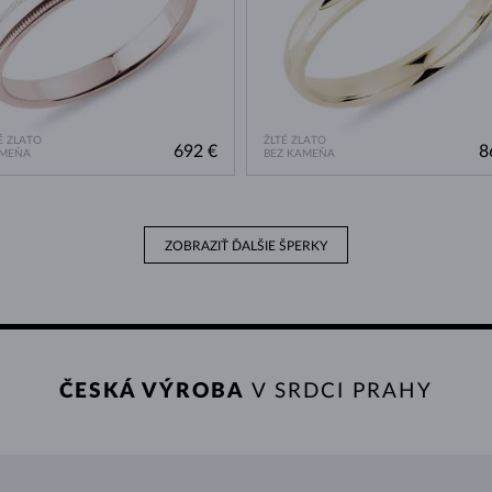
 ZLATO
ŽLTÉ ZLATO
692 €
8
AMEŇA
BEZ KAMEŇA
ZOBRAZIŤ ĎALŠIE ŠPERKY
ČESKÁ VÝROBA
V SRDCI PRAHY