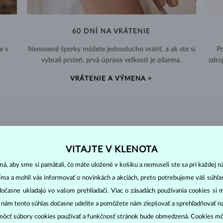
60 DNÍ NA VRÁTENIE
e v
Nenosené šperky môžete jednoducho vrátiť, a ak ste si
Po
vybrali prsteň, prvá úprava veľkosti je zdarma.
zdro
VRÁTENIE A VÝMENA >
DIAMANTOVÉ
ŠPERKY
VITAJTE V KLENOTA
cut
clarity
colo
ich základné parametre, tzv.
4C: výbrus
(
),
čistota
(
),
farba
(
á, aby sme si pamätali, čo máte uložené v košíku a nemuseli ste sa pri každej n
jíma a mohli vás informovať o novinkách a akciách, preto potrebujeme váš súhl
dočasne ukladajú vo vašom prehliadači. Viac o zásadách používania cookies si 
o oslnivý lesk. Najobľúbenejší je výbrus guľatý, tzv.
briliant
. Diamanty
cess (štvorboký alebo trojboký výbrus s ostrými rohmi, populárny najmä u
z
“ nám tento súhlas dočasne udelíte a pomôžete nám zlepšovať a sprehľadňovať n
ôcť súbory cookies používať a funkčnosť stránok bude obmedzená. Cookies m
ženie tzv. inkluzií čiže vnútorných nedokonalostí diamantu: