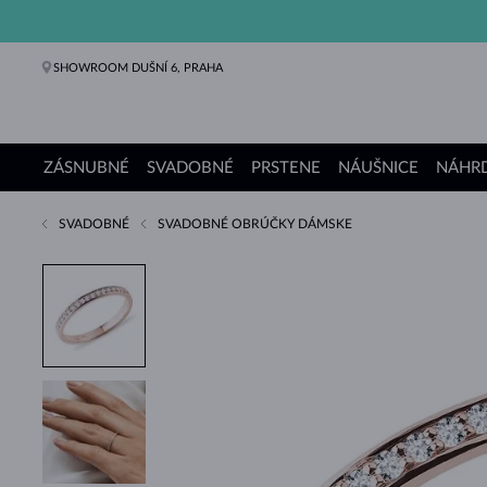
SHOWROOM DUŠNÍ 6, PRAHA
ZÁSNUBNÉ
SVADOBNÉ
PRSTENE
NÁUŠNICE
NÁHRD
SVADOBNÉ
SVADOBNÉ OBRÚČKY DÁMSKE
Zásnubné prstene
Svadobné obrúčky
Prstene
Náušnice
Náhrdelníky
Náramky
Perly
Šperky
Darčeky
Kolekcie KLENOTA