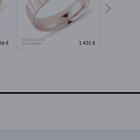
RUŽOVÉ ZLATO
RUŽOVÉ ZLATO
66 €
1 431 €
BEZ KAMEŇA
DIAMANT