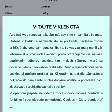
ŠÍRKA
1.9 mm
VÁHA
1.45 g
VITAJTE V KLENOTA
Aby náš web fungoval tak, ako má, aby sme si pamätali, čo máte
ŠPERKY Z
ATELIÉRU KLENOTA
uložené v košíku a nemuseli ste sa pri každej návšteve znova
prihlásiť, aby sme vám ponúkali iba to, čo vás zaujíma a mohli vás
informovať o novinkách a akciách, preto potrebujeme váš súhlas s
používaním súborov cookies, tzn. malých súborov, ktoré sa
dočasne ukladajú vo vašom prehliadači. Viac o zásadách používania
cookies si môžete prečítať
tu
. Kliknutím na tlačidlo „Súhlasím a
pokračovať“ nám tento súhlas dočasne udelíte a pomôžete nám
zlepšovať a sprehľadňovať naše stránky.
V opačnom prípade nebudeme môcť súbory cookies používať a
funkčnosť stránok bude obmedzená. Cookies môžete odmietnuť
tu
.