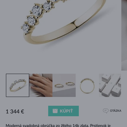
KÚPIŤ
1 344 €
OTÁZKA
Moderná svadobná obrúčka zo žltého 14k zlata. Prstienok je