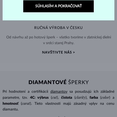
SÚHLASÍM A POKRAČOVAŤ
RUČNÁ VÝROBA V ČESKU
Od návrhu až po hotový šperk – všetko tvoríme v zlatníckej dielni
v srdci starej Prahy.
NAVŠTIVTE NÁS >
DIAMANTOVÉ
ŠPERKY
Pri hodnotení a certifikácii
diamantov
sa posudzujú ich základné
cut
clarity
color
parametre, tzv.
4C: výbrus
(
),
čistota
(
),
farba
(
) a
carat
hmotnosť
(
). Tieto vlastnosti majú zásadný vplyv na cenu
diamantu.