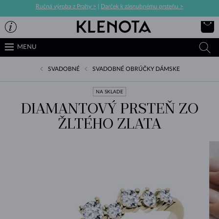
Ručná výroba z Prahy >
|
Darček k zásnubnému prsteňu >
MENU
SVADOBNÉ
SVADOBNÉ OBRÚČKY DÁMSKE
NA SKLADE
DIAMANTOVÝ PRSTEŇ ZO
ŽLTÉHO ZLATA