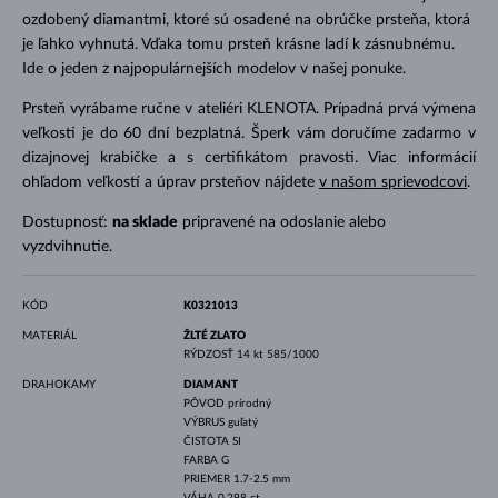
ozdobený diamantmi, ktoré sú osadené na obrúčke prsteňa, ktorá
je ľahko vyhnutá. Vďaka tomu prsteň krásne ladí k zásnubnému.
Ide o jeden z najpopulárnejších modelov v našej ponuke.
Prsteň vyrábame ručne v ateliéri KLENOTA. Prípadná prvá výmena
veľkosti je do 60 dní bezplatná. Šperk vám doručíme zadarmo v
dizajnovej krabičke a s certifikátom pravosti. Viac informácií
ohľadom veľkostí a úprav prsteňov nájdete
v našom sprievodcovi
.
Dostupnosť:
na sklade
pripravené na odoslanie alebo
vyzdvihnutie.
KÓD
K0321013
MATERIÁL
ŽLTÉ ZLATO
RÝDZOSŤ
14 kt 585/1000
DRAHOKAMY
DIAMANT
PÔVOD
prírodný
VÝBRUS
guľatý
ČISTOTA
SI
FARBA
G
PRIEMER
1.7-2.5 mm
VÁHA
0.298 ct