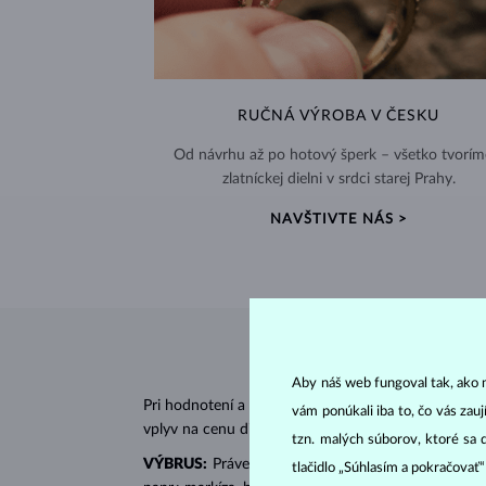
RUČNÁ VÝROBA V ČESKU
Od návrhu až po hotový šperk – všetko tvorím
zlatníckej dielni v srdci starej Prahy.
NAVŠTIVTE NÁS >
Aby náš web fungoval tak, ako m
Pri hodnotení a certifikácii
diamantov
sa posudzujú 
vám ponúkali iba to, čo vás zau
vplyv na cenu diamantu.
tzn. malých súborov, ktoré sa 
VÝBRUS:
Práve správny výbrus dodáva diamantu jeh
tlačidlo „Súhlasím a pokračovať