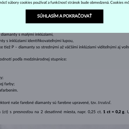
cess (štvorboký alebo trojboký výbrus s ostrými rohmi, populárny najmä u
z
ôcť súbory cookies používať a funkčnosť stránok bude obmedzená. Cookies m
ženie tzv. inkluzií čiže vnútorných nedokonalostí diamantu:
SÚHLASÍM A POKRAČOVAŤ
s absolútnou transparentnosťou bez inklúzií,
cluded) – diamanty s veľmi malými inklúziami,
– diamanty s malými inklúziami,
nty s inklúziami identifikovateľnými lupou,
ike tiež P – diamanty so strednými až väčšími inklúziami viditeľnými aj v
 hodnotí podľa medzinárodnej stupnice:
y;
j farby;
afarbením.
treated
ektoré naše farebné diamanty sú farebne upravené, tzv.
.
(ct) s presnosťou na 2 desatinné miesta, napr. 0,25 ct.
1 ct = 0,2 g
. 