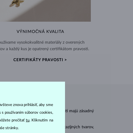
VÝNIMOČNÁ KVALITA
užívame vysokokvalitné materiály z overených
jov a každý kus je opatrený certifikátom pravosti.
CERTIFIKÁTY PRAVOSTI >
ávšteve znova prihlásiť, aby sme
r
carat
) a
hmotnosť
(
). Tieto vlastnosti majú zásadný
as s používaním súborov cookies,
môžete prečítať
tu
. Kliknutím na
 sa brúsia aj do mnohých tzv. fantazijných tvarov,
aše stránky.