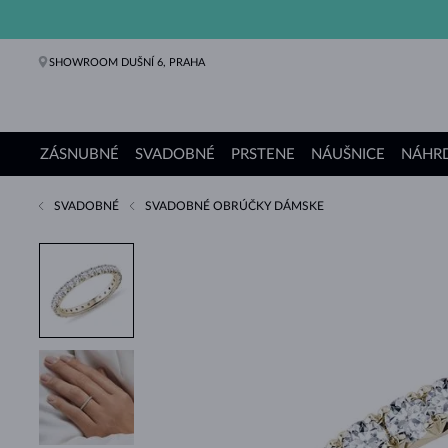
SHOWROOM DUŠNÍ 6, PRAHA
ZÁSNUBNÉ
SVADOBNÉ
PRSTENE
NÁUŠNICE
NÁHRD
SVADOBNÉ
SVADOBNÉ OBRÚČKY DÁMSKE
Zásnubné prstene
Svadobné obrúčky
Prstene
Náušnice
Náhrdelníky
Náramky
Perly
Šperky
Darčeky
Kolekcie KLENOTA