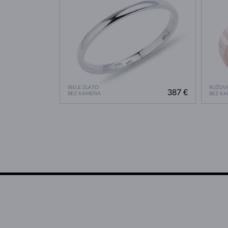
BIELE ZLATO
RUŽOVÉ
387 €
BEZ KAMEŇA
BEZ K