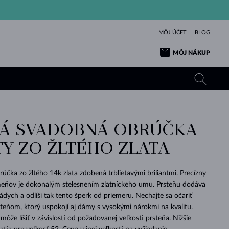
MÔJ ÚČET
BLOG
MÔJ NÁKUP
Á SVADOBNÁ OBRÚČKA
ŽLTÉ ZLATO
TANZANITY
TURMALÍNY
ZAFÍRY
TY ZO ŽLTÉHO ZLATA
RUŽOVÉ ZLATO
TOPÁSY
VLTAVÍNY
SMARAGDY
TURMALÍNY
MINERÁLY
VLTAVÍNY
čka zo žltého 14k zlata zdobená trblietavými briliantmi. Precízny
VÝNIMOČNÝ
ELEGANCIA
NÁRAMKY
KOLEKCIE
PRÍVESKY
KRÁSOU
KRÁSNE
ŠPERKY
KRÁSU
LÁSKA
eňov je dokonalým stelesnením zlatníckeho umu. Prsteňu dodáva
VLTAVÍNY
PERLOVÉ PRÍVESKY
MINERÁLY
ádych a odlíši tak tento šperk od priemeru. Nechajte sa očariť
PRE BÁBÄTKÁ
BIELE ZLATO
SVADOBNÉ
teňom, ktorý uspokojí aj dámy s vysokými nárokmi na kvalitu.
ôže líšiť v závislosti od požadovanej veľkosti prsteňa. Nižšie
SVADOBNÉ
ŽLTÉ ZLATO
ŽLTÉ ZLATO
POZRIEŤ
POZRIEŤ
POZRIEŤ
POZRIEŤ
POZRIEŤ
POZRIEŤ
POZRIEŤ
POZRIEŤ
POZRIEŤ
POZRIEŤ