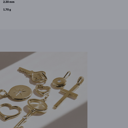
2.30 mm
1.70 g