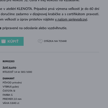
tia pre veľkosť 52. Cena v inej veľkosti na vyžiadanie.
BIELE ZLATO
RUŽOVÉ ZLATO
BIELE ZLATO
e v ateliéri KLENOTA. Prípadná prvá výmena veľkosti je do 60 dní
doručíme zadarmo v dizajnovej krabičke a s certifikátom pravosti.
om veľkostí a úprav prsteňov nájdete
v našom sprievodcovi
.
e
pripravené na odoslanie alebo vyzdvihnutie.
KÚPIŤ
OTÁZKA
NA TOVAR
R0902203
ŽLTÉ ZLATO
RÝDZOSŤ
14 kt 585/1000
DIAMANT
PÔVOD
prírodný
VÝBRUS
guľatý
ČISTOTA
SI
FARBA
G
PRIEMER
2.0 mm
VÁHA
0.840 ct