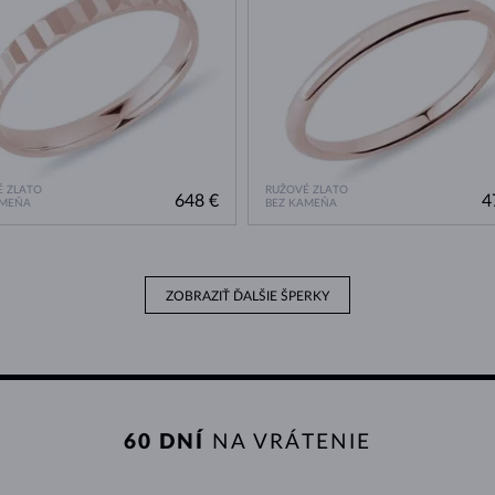
 ZLATO
RUŽOVÉ ZLATO
648 €
4
AMEŇA
BEZ KAMEŇA
ZOBRAZIŤ ĎALŠIE ŠPERKY
60 DNÍ
NA VRÁTENIE