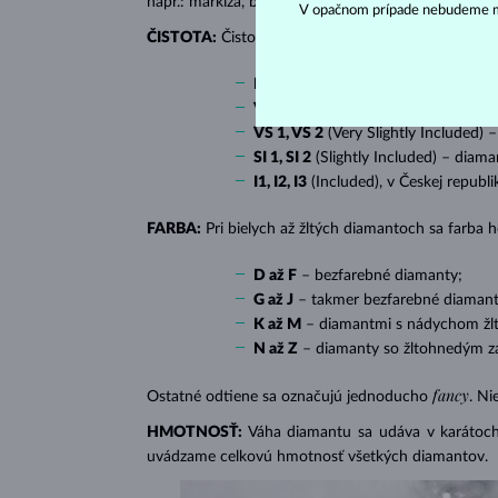
napr.: markíza, bageta, srdiečko, slza, ovál či prin
V opačnom prípade nebudeme m
ČISTOTA:
Čistotu určuje množstvo, veľkosť a rozlo
IF
(Internally Flawless) – diamanty 
VVS 1, VVS 2
(Very Very Slightly In
VS 1, VS 2
(Very Slightly Included) 
SI 1, SI 2
(Slightly Included) – diama
I1, I2, I3
(Included), v Českej republ
FARBA:
Pri bielych až žltých diamantoch sa farba
D až F
– bezfarebné diamanty;
G až J
– takmer bezfarebné diamant
K až M
– diamantmi s nádychom žlte
N až Z
– diamanty so žltohnedým z
fancy
Ostatné odtiene sa označujú jednoducho
. Ni
HMOTNOSŤ:
Váha diamantu sa udáva v karátoch 
uvádzame celkovú hmotnosť všetkých diamantov.