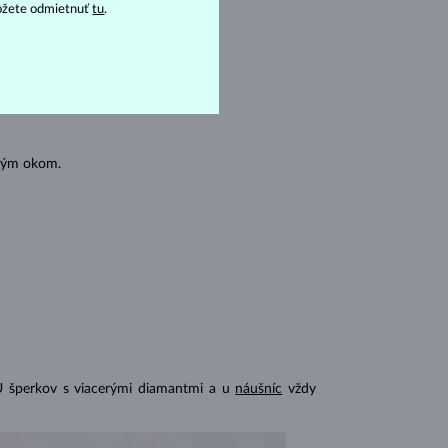
ásnubných prsteňov
).
ôžete odmietnuť
tu
.
oľným okom.
U šperkov s viacerými diamantmi a u
náušníc
vždy