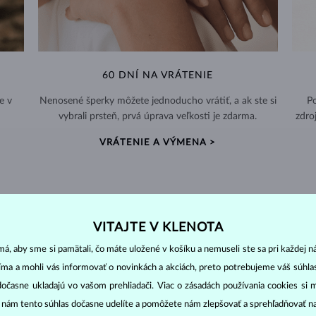
60 DNÍ NA VRÁTENIE
e v
Nenosené šperky môžete jednoducho vrátiť, a ak ste si
Po
vybrali prsteň, prvá úprava veľkosti je zdarma.
zdro
VRÁTENIE A VÝMENA >
VITAJTE V KLENOTA
DIAMANTOVÉ
ŠPERKY
á, aby sme si pamätali, čo máte uložené v košíku a nemuseli ste sa pri každej n
cut
clarity
colo
ich základné parametre, tzv.
4C: výbrus
(
),
čistota
(
),
farba
(
jíma a mohli vás informovať o novinkách a akciách, preto potrebujeme váš súhl
dočasne ukladajú vo vašom prehliadači. Viac o zásadách používania cookies si 
o oslnivý lesk. Najobľúbenejší je výbrus guľatý, tzv.
briliant
. Diamanty
“ nám tento súhlas dočasne udelíte a pomôžete nám zlepšovať a sprehľadňovať n