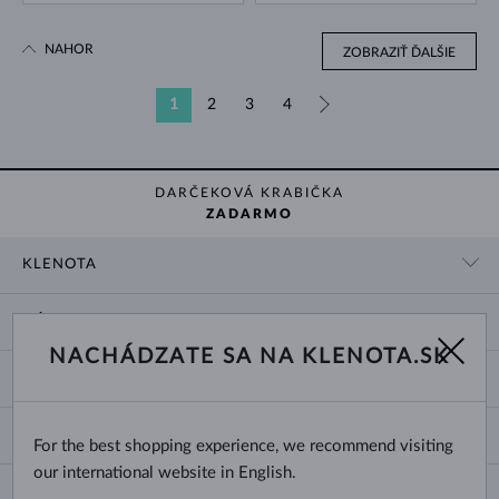
NAHOR
ZOBRAZIŤ ĎALŠIE
1
2
3
4
»
DARČEKOVÁ KRABIČKA
ZADARMO
KLENOTA
KONTAKTNÉ ÚDAJE
NÁKUP
SHOWROOM
NACHÁDZATE SA NA KLENOTA.SK
DODANIE A PLATBA ZA TOVAR
O NÁS
O ŠPERKOCH
VRÁTENIE A VÝMENA
PRE MÉDIÁ
VEĽKOSTI A ÚPRAVY PRSTEŇOV
REKLAMÁCIA
BLOG
CHANGE COUNTRY
For the best shopping experience, we recommend visiting
TYPY A DĹŽKY RETIAZOK
VÝBER SVADOBNÝCH OBRÚČOK
our international website in English.
DĹŽKY NÁRAMKOV
CERTIFIKÁTY PRAVOSTI
Slovensko
NEWSLETTER