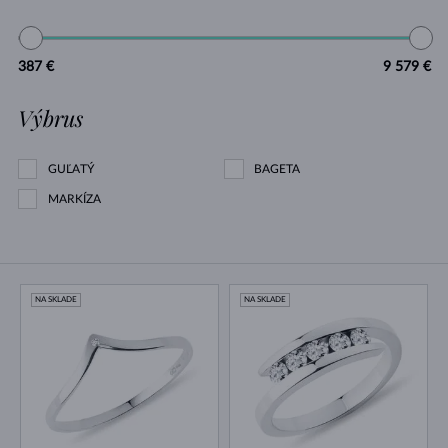
387 €
9 579 €
Výbrus
GUĽATÝ
BAGETA
MARKÍZA
NA SKLADE
NA SKLADE