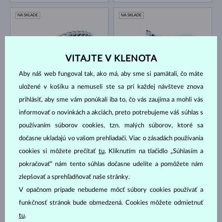
NA SKLADE
NA SKLADE
VITAJTE V KLENOTA
Aby náš web fungoval tak, ako má, aby sme si pamätali, čo máte
uložené v košíku a nemuseli ste sa pri každej návšteve znova
BIELE ZLATO
BIELE ZLATO
1 170 €
866 €
prihlásiť, aby sme vám ponúkali iba to, čo vás zaujíma a mohli vás
DIAMANT
DIAMANT & DIAMANT
informovať o novinkách a akciách, preto potrebujeme váš súhlas s
NA SKLADE
NA SKLADE
používaním súborov cookies, tzn. malých súborov, ktoré sa
dočasne ukladajú vo vašom prehliadači. Viac o zásadách používania
cookies si môžete prečítať
tu
. Kliknutím na tlačidlo „Súhlasím a
pokračovať“ nám tento súhlas dočasne udelíte a pomôžete nám
zlepšovať a sprehľadňovať naše stránky.
V opačnom prípade nebudeme môcť súbory cookies používať a
BIELE ZLATO
BIELE ZLATO
funkčnosť stránok bude obmedzená. Cookies môžete odmietnuť
1 257 €
1 431 €
DIAMANT
DIAMANT
tu
.