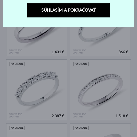
NA SKLADE
NA SKLADE
SÚHLASÍM A POKRAČOVAŤ
BIELE ZLATO
BIELE ZLATO
1 431 €
866 €
DIAMANT
DIAMANT
NA SKLADE
NA SKLADE
BIELE ZLATO
BIELE ZLATO
2 387 €
1 518 €
DIAMANT
DIAMANT
NA SKLADE
NA SKLADE