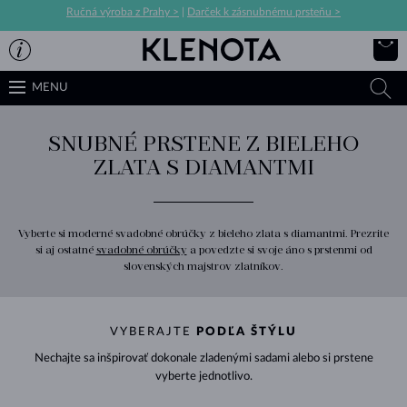
Ručná výroba z Prahy >
|
Darček k zásnubnému prsteňu >
MENU
SNUBNÉ PRSTENE Z BIELEHO
ZLATA S DIAMANTMI
Vyberte si moderné svadobné obrúčky z bieleho zlata s diamantmi. Prezrite
si aj ostatné
svadobné obrúčky
a povedzte si svoje áno s prstenmi od
slovenských majstrov zlatníkov.
VYBERAJTE
PODĽA ŠTÝLU
Nechajte sa inšpirovať dokonale zladenými sadami alebo si prstene
vyberte jednotlivo.