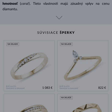
carat
hmotnosť
(
). Tieto vlastnosti majú zásadný vplyv na cenu
diamantu.
SÚVISIACE
ŠPERKY
NA SKLADE
NA SKLADE
ŽLTÉ ZLATO
ŽLTÉ ZLATO
1 083 €
822 €
DIAMANT & DIAMANT
DIAMANT & DIAMANT
NA SKLADE