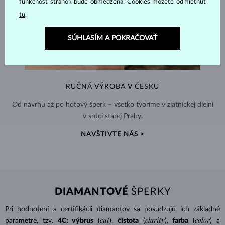
funkčnosť stránok bude obmedzená. Cookies môžete odmietnuť
tu
.
SÚHLASÍM A POKRAČOVAŤ
RUČNÁ VÝROBA V ČESKU
Od návrhu až po hotový šperk – všetko tvoríme v zlatníckej dielni
v srdci starej Prahy.
NAVŠTIVTE NÁS >
DIAMANTOVÉ
ŠPERKY
Pri hodnotení a certifikácii
diamantov
sa posudzujú ich základné
cut
clarity
color
parametre, tzv.
4C: výbrus
(
),
čistota
(
),
farba
(
) a