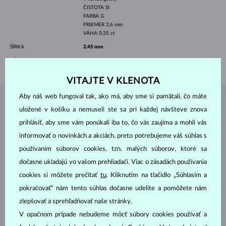
ČISTOTA
SI
FARBA
G
PRIEMER
2.6 mm
VÁHA
0.35 ct
ŠÍRKA
2.45 mm
VÁHA
3.00 g
VITAJTE V KLENOTA
Aby náš web fungoval tak, ako má, aby sme si pamätali, čo máte
ŠPERKY Z
ATELIÉRU KLENOTA
uložené v košíku a nemuseli ste sa pri každej návšteve znova
prihlásiť, aby sme vám ponúkali iba to, čo vás zaujíma a mohli vás
informovať o novinkách a akciách, preto potrebujeme váš súhlas s
používaním súborov cookies, tzn. malých súborov, ktoré sa
dočasne ukladajú vo vašom prehliadači. Viac o zásadách používania
cookies si môžete prečítať
tu
. Kliknutím na tlačidlo „Súhlasím a
pokračovať“ nám tento súhlas dočasne udelíte a pomôžete nám
zlepšovať a sprehľadňovať naše stránky.
V opačnom prípade nebudeme môcť súbory cookies používať a