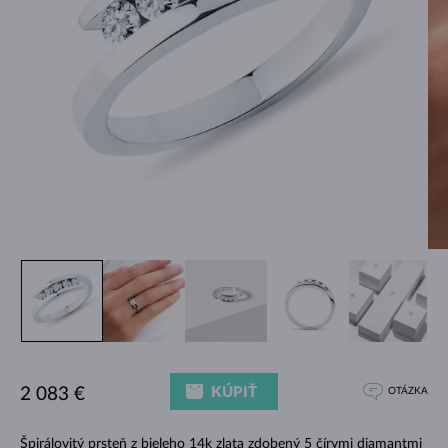
KÚPIŤ
2 083 €
OTÁZKA
Špirálovitý prsteň z bieleho 14k zlata zdobený 5 čírymi diamantmi