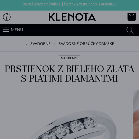
Ručná výroba z Prahy >
|
Darček k zásnubnému prsteňu >
MENU
SVADOBNÉ
SVADOBNÉ OBRÚČKY DÁMSKE
NA SKLADE
PRSTIENOK Z BIELEHO ZLATA
S PIATIMI DIAMANTMI