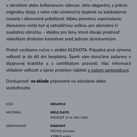
v okrúhlom alebo briliantovom výbruse. Jeho elegantný, a pritom
originálny dizajn z neho robí výnimočný doplnok na každodenné
nosenie i slávnostné príležitosti. Vďaka jemnému usporiadaniu
diamantov môže byť aj netradičnou voľbou pre zásnubný či
svadobnú obrúčku – ideálny pre ženy, ktoré dávajú prednosť
niekoľkým drobným kameňom pred jedným dominantným.
Prsteň vyrábame ručne v ateliéri KLENOTA. Prípadná prvá výmena
veľkosti je do 60 dní bezplatná. Šperk vám doručíme zadarmo v
dizajnovej krabičke a s certifikátom pravosti. Viac informácií
ohľadom veľkostí a úprav prsteňov nájdete
v našom sprievodcovi
.
Dostupnosť:
na sklade
pripravené na odoslanie alebo
vyzdvihnutie.
KÓD
K0569012
MATERIÁL
BIELE ZLATO
RÝDZOSŤ
14 kt 585/1000
DRAHOKAMY
DIAMANT
PÔVOD
prírodný
VÝBRUS
guľatý