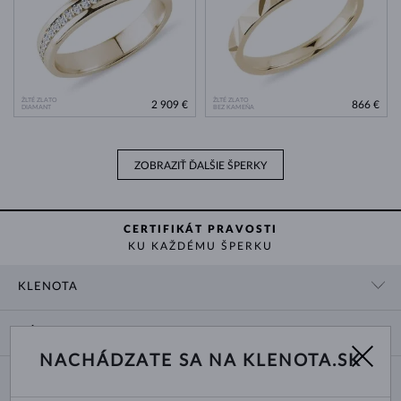
ŽLTÉ ZLATO
ŽLTÉ ZLATO
2 909 €
866 €
DIAMANT
BEZ KAMEŇA
ZOBRAZIŤ ĎALŠIE ŠPERKY
CERTIFIKÁT PRAVOSTI
KU KAŽDÉMU ŠPERKU
KLENOTA
KONTAKTNÉ ÚDAJE
NÁKUP
SHOWROOM
NACHÁDZATE SA NA KLENOTA.SK
DODANIE A PLATBA ZA TOVAR
O NÁS
O ŠPERKOCH
VRÁTENIE A VÝMENA
PRE MÉDIÁ