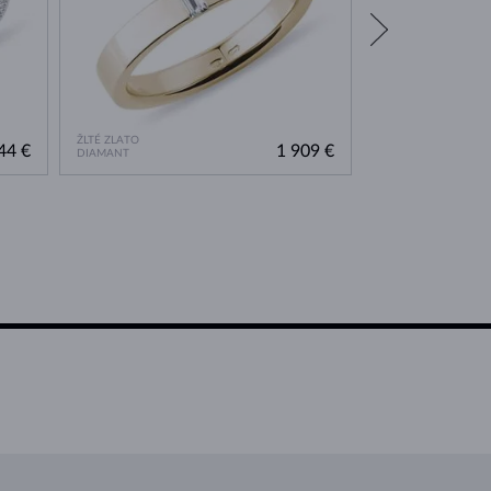
ŽLTÉ ZLATO
BIELE ZLATO
44 €
1 909 €
DIAMANT
BEZ KAMEŇA