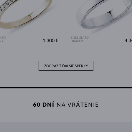
LATO
BIELE ZLATO
1 300 €
4 3
NT
DIAMANT
ZOBRAZIŤ ĎALŠIE ŠPERKY
60 DNÍ
NA VRÁTENIE