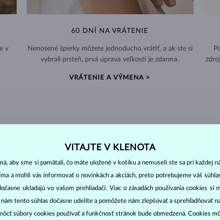
60 DNÍ NA VRÁTENIE
e v
Nenosené šperky môžete jednoducho vrátiť, a ak ste si
Po
vybrali prsteň, prvá úprava veľkosti je zdarma.
zdro
VRÁTENIE A VÝMENA >
DIAMANTOVÉ
ŠPERKY
VITAJTE V KLENOTA
cut
clarity
colo
ich základné parametre, tzv.
4C: výbrus
(
),
čistota
(
),
farba
(
á, aby sme si pamätali, čo máte uložené v košíku a nemuseli ste sa pri každej n
jíma a mohli vás informovať o novinkách a akciách, preto potrebujeme váš súhl
dočasne ukladajú vo vašom prehliadači. Viac o zásadách používania cookies si 
o oslnivý lesk. Najobľúbenejší je výbrus guľatý, tzv.
briliant
. Diamanty
cess (štvorboký alebo trojboký výbrus s ostrými rohmi, populárny najmä u
z
“ nám tento súhlas dočasne udelíte a pomôžete nám zlepšovať a sprehľadňovať n
ôcť súbory cookies používať a funkčnosť stránok bude obmedzená. Cookies m
ženie tzv. inkluzií čiže vnútorných nedokonalostí diamantu: