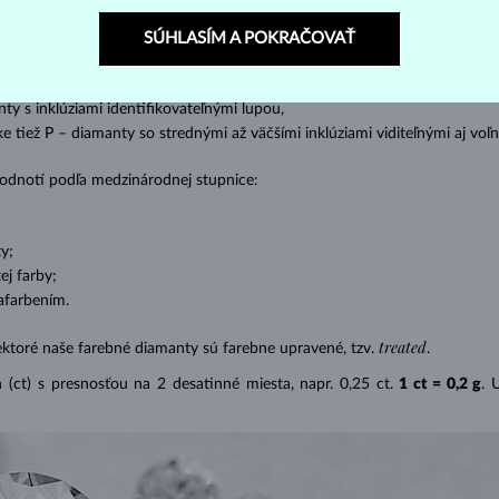
s absolútnou transparentnosťou bez inklúzií,
SÚHLASÍM A POKRAČOVAŤ
cluded) – diamanty s veľmi malými inklúziami,
– diamanty s malými inklúziami,
nty s inklúziami identifikovateľnými lupou,
ike tiež P – diamanty so strednými až väčšími inklúziami viditeľnými aj v
 hodnotí podľa medzinárodnej stupnice:
y;
j farby;
afarbením.
treated
ektoré naše farebné diamanty sú farebne upravené, tzv.
.
(ct) s presnosťou na 2 desatinné miesta, napr. 0,25 ct.
1 ct = 0,2 g
. 