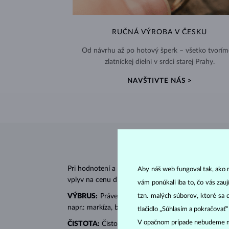
RUČNÁ VÝROBA V ČESKU
Od návrhu až po hotový šperk – všetko tvorím
zlatníckej dielni v srdci starej Prahy.
NAVŠTIVTE NÁS >
Pri hodnotení a certifikácii
diamantov
sa posudzujú 
Aby náš web fungoval tak, ako m
vplyv na cenu diamantu.
vám ponúkali iba to, čo vás zau
tzn. malých súborov, ktoré sa 
VÝBRUS:
Práve správny výbrus dodáva diamantu jeh
napr.: markíza, bageta, srdiečko, slza, ovál či prin
tlačidlo „Súhlasím a pokračovať
V opačnom prípade nebudeme m
ČISTOTA:
Čistotu určuje množstvo, veľkosť a rozlo