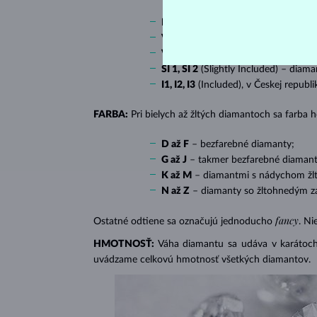
IF
(Internally Flawless) – diamanty 
VVS 1, VVS 2
(Very Very Slightly In
VS 1, VS 2
(Very Slightly Included) 
SI 1, SI 2
(Slightly Included) – diama
I1, I2, I3
(Included), v Českej republ
FARBA:
Pri bielych až žltých diamantoch sa farba
D až F
– bezfarebné diamanty;
G až J
– takmer bezfarebné diamant
K až M
– diamantmi s nádychom žlte
N až Z
– diamanty so žltohnedým z
fancy
Ostatné odtiene sa označujú jednoducho
. Ni
HMOTNOSŤ:
Váha diamantu sa udáva v karátoch 
uvádzame celkovú hmotnosť všetkých diamantov.