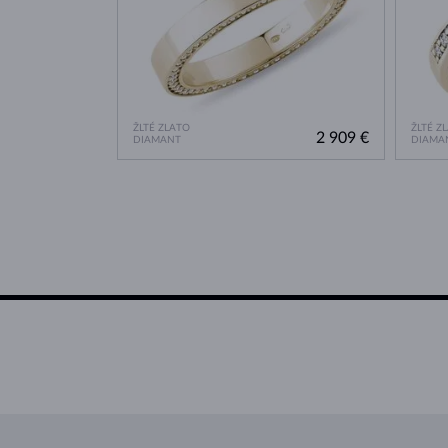
ŽLTÉ ZLATO
ŽLTÉ Z
2 909 €
DIAMANT
DIAMA