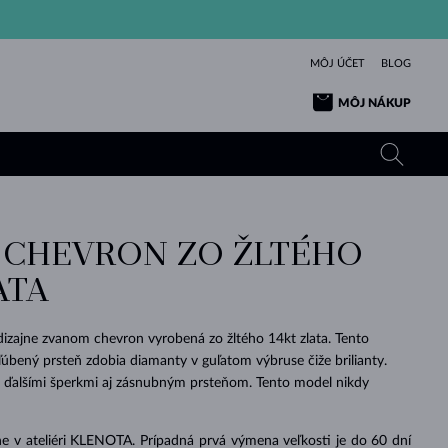
MÔJ ÚČET
BLOG
MÔJ NÁKUP
 CHEVRON ZO ŽLTÉHO
ŽLTÉ ZLATO
TANZANITY
TURMALÍNY
ZAFÍRY
ATA
RUŽOVÉ ZLATO
TOPÁSY
VLTAVÍNY
SMARAGDY
TURMALÍNY
MINERÁLY
VLTAVÍNY
izajne zvanom chevron vyrobená zo žltého 14kt zlata. Tento
VÝNIMOČNÝ
ELEGANCIA
NÁRAMKY
KOLEKCIE
PRÍVESKY
KRÁSOU
KRÁSNE
ŠPERKY
KRÁSU
LÁSKA
úbený prsteň zdobia diamanty v guľatom výbruse čiže brilianty.
VLTAVÍNY
PERLOVÉ PRÍVESKY
MINERÁLY
s ďalšími šperkmi aj zásnubným prsteňom. Tento model nikdy
PRE BÁBÄTKÁ
BIELE ZLATO
SVADOBNÉ
SVADOBNÉ
ŽLTÉ ZLATO
ŽLTÉ ZLATO
POZRIEŤ
POZRIEŤ
POZRIEŤ
POZRIEŤ
POZRIEŤ
POZRIEŤ
POZRIEŤ
POZRIEŤ
POZRIEŤ
POZRIEŤ
e v ateliéri KLENOTA. Prípadná prvá výmena veľkosti je do 60 dní