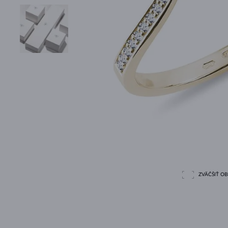
ZVÄČŠIŤ O