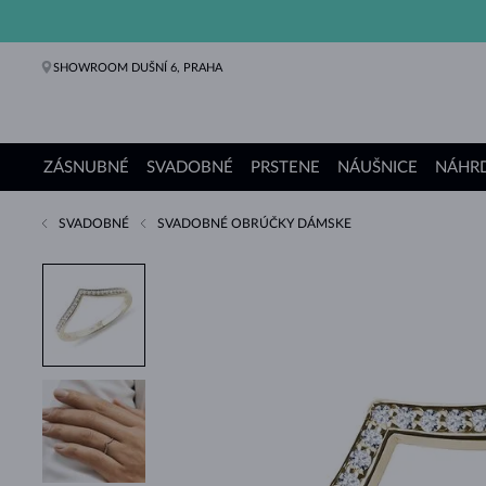
SHOWROOM DUŠNÍ 6, PRAHA
ZÁSNUBNÉ
SVADOBNÉ
PRSTENE
NÁUŠNICE
NÁHRD
SVADOBNÉ
SVADOBNÉ OBRÚČKY DÁMSKE
Zásnubné prstene
Svadobné obrúčky
Prstene
Náušnice
Náhrdelníky
Náramky
Perly
Šperky
Darčeky
Kolekcie KLENOTA