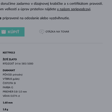
BIELE ZLATO
RUŽOVÉ ZLATO
BIELE ZLATO
doručíme zadarmo v dizajnovej krabičke a s certifikátom pravosti.
om veľkostí a úprav prsteňov nájdete
v našom sprievodcovi
.
e
pripravené na odoslanie alebo vyzdvihnutie.
KÚPIŤ
OTÁZKA
NA TOVAR
K0779013
ŽLTÉ ZLATO
RÝDZOSŤ
14 kt 585/1000
DIAMANT
PÔVOD
prírodný
VÝBRUS
guľatý
ČISTOTA
SI
FARBA
G
PRIEMER
0.8-1.0 mm
VÁHA
0.074 ct
1.60 mm
1.8 g