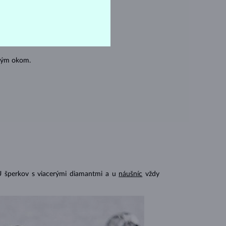
oľným okom.
U šperkov s viacerými diamantmi a u
náušníc
vždy