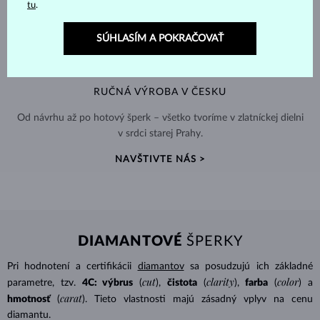
tu
.
SÚHLASÍM A POKRAČOVAŤ
RUČNÁ VÝROBA V ČESKU
Od návrhu až po hotový šperk – všetko tvoríme v zlatníckej dielni
v srdci starej Prahy.
NAVŠTIVTE NÁS >
DIAMANTOVÉ
ŠPERKY
Pri hodnotení a certifikácii
diamantov
sa posudzujú ich základné
cut
clarity
color
parametre, tzv.
4C: výbrus
(
),
čistota
(
),
farba
(
) a
carat
hmotnosť
(
). Tieto vlastnosti majú zásadný vplyv na cenu
diamantu.