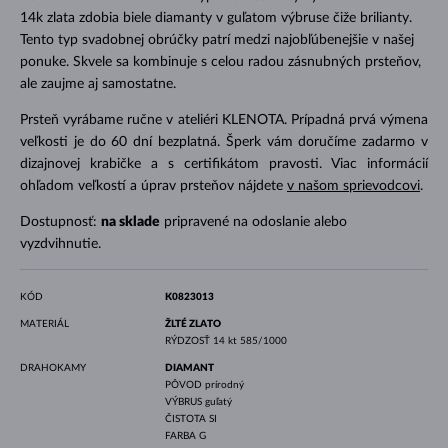
14k zlata zdobia biele diamanty v guľatom výbruse čiže brilianty.
Tento typ svadobnej obrúčky patrí medzi najobľúbenejšie v našej
ponuke. Skvele sa kombinuje s celou radou zásnubných prsteňov,
ale zaujme aj samostatne.
Prsteň vyrábame ručne v ateliéri KLENOTA. Prípadná prvá výmena
veľkosti je do 60 dní bezplatná. Šperk vám doručíme zadarmo v
dizajnovej krabičke a s certifikátom pravosti. Viac informácií
ohľadom veľkostí a úprav prsteňov nájdete
v našom sprievodcovi
.
Dostupnosť:
na sklade
pripravené na odoslanie alebo
vyzdvihnutie.
KÓD
K0823013
MATERIÁL
ŽLTÉ ZLATO
RÝDZOSŤ
14 kt 585/1000
DRAHOKAMY
DIAMANT
PÔVOD
prírodný
VÝBRUS
guľatý
ČISTOTA
SI
FARBA
G