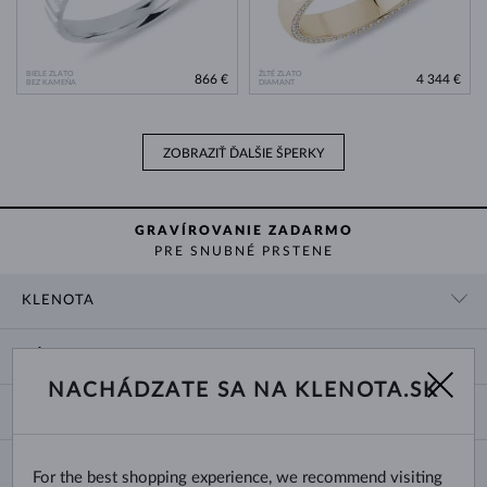
BIELE ZLATO
ŽLTÉ ZLATO
866 €
4 344 €
BEZ KAMEŇA
DIAMANT
ZOBRAZIŤ ĎALŠIE ŠPERKY
GRAVÍROVANIE ZADARMO
PRE SNUBNÉ PRSTENE
KLENOTA
KONTAKTNÉ ÚDAJE
NÁKUP
SHOWROOM
NACHÁDZATE SA NA KLENOTA.SK
DODANIE A PLATBA ZA TOVAR
O NÁS
O ŠPERKOCH
VRÁTENIE A VÝMENA
PRE MÉDIÁ
VEĽKOSTI A ÚPRAVY PRSTEŇOV
REKLAMÁCIA
BLOG
CHANGE COUNTRY
For the best shopping experience, we recommend visiting
TYPY A DĹŽKY RETIAZOK
VÝBER SVADOBNÝCH OBRÚČOK