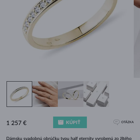
KÚPIŤ
1 257 €
OTÁZKA
Dámsku svadobnú obrúčku typu half eternity vyrobenú zo žltého