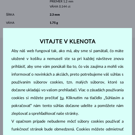
PRIEMER
1.2 mm
VÁHA
0.144 ct
ŠÍRKA
2.3 mm
VÁHA
1.75 g
VITAJTE V KLENOTA
ŠPERKY Z
ATELIÉRU KLENOTA
Aby náš web fungoval tak, ako má, aby sme si pamätali, čo máte
uložené v košíku a nemuseli ste sa pri každej návšteve znova
prihlásiť, aby sme vám ponúkali iba to, čo vás zaujíma a mohli vás
informovať o novinkách a akciách, preto potrebujeme váš súhlas s
používaním súborov cookies, tzn. malých súborov, ktoré sa
dočasne ukladajú vo vašom prehliadači. Viac o zásadách používania
cookies si môžete prečítať
tu
. Kliknutím na tlačidlo „Súhlasím a
pokračovať“ nám tento súhlas dočasne udelíte a pomôžete nám
zlepšovať a sprehľadňovať naše stránky.
V opačnom prípade nebudeme môcť súbory cookies používať a
funkčnosť stránok bude obmedzená. Cookies môžete odmietnuť