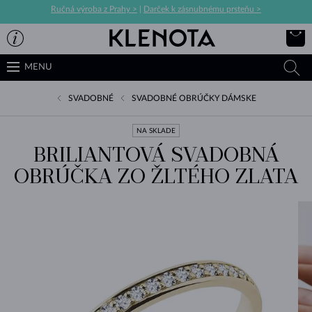
Ručná výroba z Prahy >
|
Darček k zásnubnému prsteňu >
MENU
SVADOBNÉ
SVADOBNÉ OBRÚČKY DÁMSKE
NA SKLADE
BRILIANTOVÁ SVADOBNÁ
OBRÚČKA ZO ŽLTÉHO ZLATA