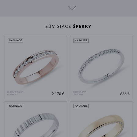
SÚVISIACE
ŠPERKY
NA SKLADE
NA SKLADE
RUŽOVÉ ZLATO
BIELE ZLATO
2 170 €
866 €
DIAMANT
DIAMANT
NA SKLADE
NA SKLADE