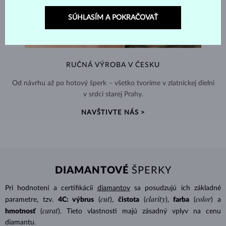
SÚHLASÍM A POKRAČOVAŤ
RUČNÁ VÝROBA V ČESKU
Od návrhu až po hotový šperk – všetko tvoríme v zlatníckej dielni
v srdci starej Prahy.
NAVŠTIVTE NÁS >
DIAMANTOVÉ
ŠPERKY
Pri hodnotení a certifikácii
diamantov
sa posudzujú ich základné
cut
clarity
color
parametre, tzv.
4C: výbrus
(
),
čistota
(
),
farba
(
) a
carat
hmotnosť
(
). Tieto vlastnosti majú zásadný vplyv na cenu
diamantu.