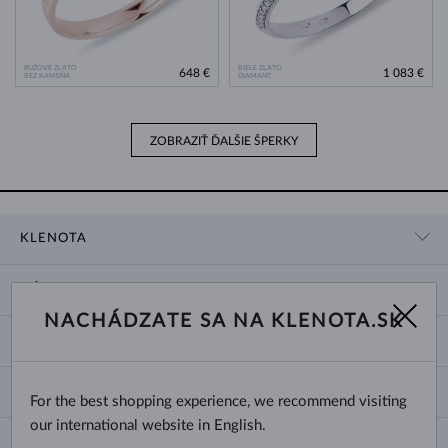
RUŽOVÉ ZLATO
BIELE ZLATO
648 €
1 083 €
BEZ KAMEŇA
DIAMANT
ZOBRAZIŤ ĎALŠIE ŠPERKY
KLENOTA
KONTAKTNÉ ÚDAJE
NÁKUP
SHOWROOM
NACHÁDZATE SA NA KLENOTA.SK
DODANIE A PLATBA ZA TOVAR
O NÁS
O ŠPERKOCH
VRÁTENIE A VÝMENA
PRE MÉDIÁ
VEĽKOSTI A ÚPRAVY PRSTEŇOV
REKLAMÁCIA
BLOG
CHANGE COUNTRY
For the best shopping experience, we recommend visiting
TYPY A DĹŽKY RETIAZOK
VÝBER SVADOBNÝCH OBRÚČOK
our international website in English.
DĹŽKY NÁRAMKOV
CERTIFIKÁTY PRAVOSTI
Slovensko
NEWSLETTER