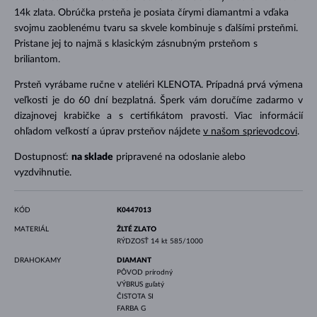
14k zlata. Obrúčka prsteňa je posiata čírymi diamantmi a vďaka
svojmu zaoblenému tvaru sa skvele kombinuje s ďalšími prsteňmi.
Pristane jej to najmä s klasickým zásnubným prsteňom s
briliantom.
Prsteň vyrábame ručne v ateliéri KLENOTA. Prípadná prvá výmena
veľkosti je do 60 dní bezplatná. Šperk vám doručíme zadarmo v
dizajnovej krabičke a s certifikátom pravosti. Viac informácií
ohľadom veľkostí a úprav prsteňov nájdete
v našom sprievodcovi
.
Dostupnosť:
na sklade
pripravené na odoslanie alebo
vyzdvihnutie.
KÓD
K0447013
MATERIÁL
ŽLTÉ ZLATO
RÝDZOSŤ
14 kt 585/1000
DRAHOKAMY
DIAMANT
PÔVOD
prírodný
VÝBRUS
guľatý
ČISTOTA
SI
FARBA
G