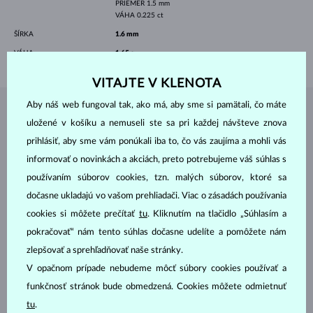
PRIEMER
1.5 mm
VÁHA
0.225 ct
ŠÍRKA
1.6 mm
VÁHA
1.65 g
VITAJTE V KLENOTA
Aby náš web fungoval tak, ako má, aby sme si pamätali, čo máte
ŠPERKY Z
ATELIÉRU KLENOTA
uložené v košíku a nemuseli ste sa pri každej návšteve znova
prihlásiť, aby sme vám ponúkali iba to, čo vás zaujíma a mohli vás
informovať o novinkách a akciách, preto potrebujeme váš súhlas s
používaním súborov cookies, tzn. malých súborov, ktoré sa
dočasne ukladajú vo vašom prehliadači. Viac o zásadách používania
cookies si môžete prečítať
tu
. Kliknutím na tlačidlo „Súhlasím a
pokračovať“ nám tento súhlas dočasne udelíte a pomôžete nám
zlepšovať a sprehľadňovať naše stránky.
V opačnom prípade nebudeme môcť súbory cookies používať a
funkčnosť stránok bude obmedzená. Cookies môžete odmietnuť
tu
.