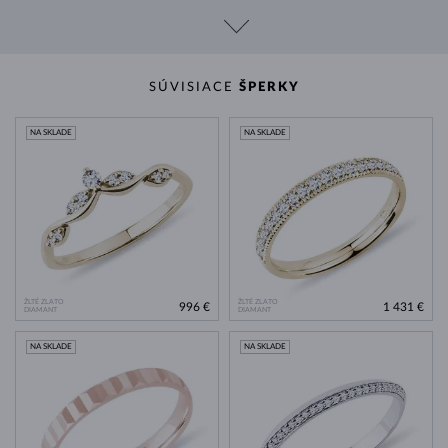
SÚVISIACE
ŠPERKY
NA SKLADE
NA SKLADE
ŽLTÉ ZLATO
ŽLTÉ ZLATO
996 €
1 431 €
DIAMANT
DIAMANT
NA SKLADE
NA SKLADE