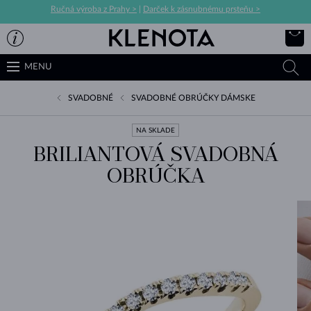
Ručná výroba z Prahy >
|
Darček k zásnubnému prsteňu >
MENU
SVADOBNÉ
SVADOBNÉ OBRÚČKY DÁMSKE
NA SKLADE
BRILIANTOVÁ SVADOBNÁ
OBRÚČKA