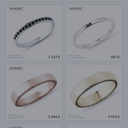
NA SKLADE
NA SKLADE
BIELE ZLATO
BIELE ZLATO
1 127 €
587 €
DIAMANT ČIERNY
DIAMANT ČIERNY
NA SKLADE
RUŽOVÉ ZLATO
ŽLTÉ ZLATO
3 344 €
4 953 €
DIAMANT ČIERNY
DIAMANT ČIERNY