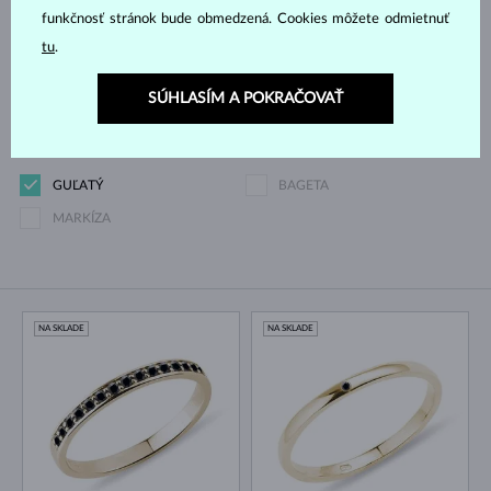
funkčnosť stránok bude obmedzená. Cookies môžete odmietnuť
tu
.
387 €
9 579 €
SÚHLASÍM A POKRAČOVAŤ
Výbrus
GUĽATÝ
BAGETA
MARKÍZA
NA SKLADE
NA SKLADE