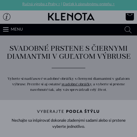
Ručná výroba z Prahy >
|
Darček k zásnubnému prsteňu >
MENU
SVADOBNÉ PRSTENE S ČIERNYMI
DIAMANTMI V GUĽATOM VÝBRUSE
Vyberte si nadčasové svadobné obrúčky s čiernymi diamantmi v guľatom
výbruse. Prezrite si aj ostatné
svadobné obrúčky
a vyberte si prstene
navrhnuté tak, aby vás sprevádzali celý život.
VYBERAJTE
PODĽA ŠTÝLU
Nechajte sa inšpirovať dokonale zladenými sadami alebo si prstene
vyberte jednotlivo.