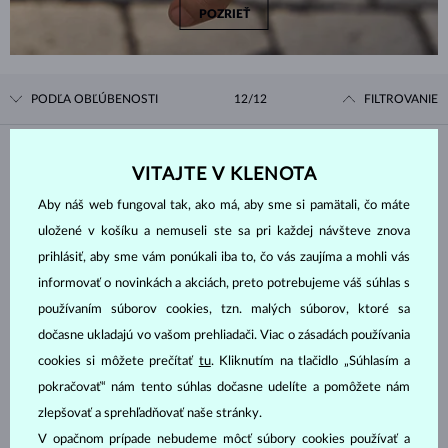
POZRIEŤ
PODĽA OBĽÚBENOSTI
12/12
FILTROVANIE
Materiál
VITAJTE V KLENOTA
Aby náš web fungoval tak, ako má, aby sme si pamätali, čo máte
BIELE ZLATO
ŽLTÉ ZLATO
uložené v košíku a nemuseli ste sa pri každej návšteve znova
RUŽOVÉ ZLATO
prihlásiť, aby sme vám ponúkali iba to, čo vás zaujíma a mohli vás
informovať o novinkách a akciách, preto potrebujeme váš súhlas s
Drahokam
používaním súborov cookies, tzn. malých súborov, ktoré sa
dočasne ukladajú vo vašom prehliadači. Viac o zásadách používania
DIAMANT
DIAMANT ČIERNY
cookies si môžete prečítať
tu
. Kliknutím na tlačidlo „Súhlasím a
BEZ KAMEŇA
pokračovať“ nám tento súhlas dočasne udelíte a pomôžete nám
zlepšovať a sprehľadňovať naše stránky.
Cena
V opačnom prípade nebudeme môcť súbory cookies používať a