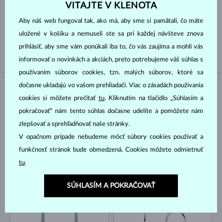
Druh perly
VITAJTE V KLENOTA
Aby náš web fungoval tak, ako má, aby sme si pamätali, čo máte
JUŽNÉHO PACIFIKU
TAHITSKÁ
uložené v košíku a nemuseli ste sa pri každej návšteve znova
SLADKOVODNÉ
AKOYA
prihlásiť, aby sme vám ponúkali iba to, čo vás zaujíma a mohli vás
informovať o novinkách a akciách, preto potrebujeme váš súhlas s
používaním súborov cookies, tzn. malých súborov, ktoré sa
dočasne ukladajú vo vašom prehliadači. Viac o zásadách používania
NA SKLADE
NA SKLADE
cookies si môžete prečítať
tu
. Kliknutím na tlačidlo „Súhlasím a
pokračovať“ nám tento súhlas dočasne udelíte a pomôžete nám
zlepšovať a sprehľadňovať naše stránky.
V opačnom prípade nebudeme môcť súbory cookies používať a
funkčnosť stránok bude obmedzená. Cookies môžete odmietnuť
tu
.
BIELE ZLATO
BIELE ZLATO
2 518 €
1 040 €
TANZANIT & DIAMANT
TANZANIT & DIAMANT
SÚHLASÍM A POKRAČOVAŤ
NA SKLADE
NA SKLADE