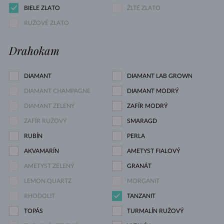
BIELE ZLATO
ŽLTÉ ZLATO
RUŽOVÉ ZLATO
Drahokam
DIAMANT
DIAMANT LAB GROWN
DIAMANT CHAMPAGNE
DIAMANT MODRÝ
DIAMANT ZELENÝ
ZAFÍR MODRÝ
ZAFÍR RUŽOVÝ
SMARAGD
RUBÍN
PERLA
AKVAMARÍN
AMETYST FIALOVÝ
AMETYST ZELENÝ
GRANÁT
LEMON QUARTZ
MORGANIT
RHODOLIT
TANZANIT
TOPÁS
TURMALÍN RUŽOVÝ