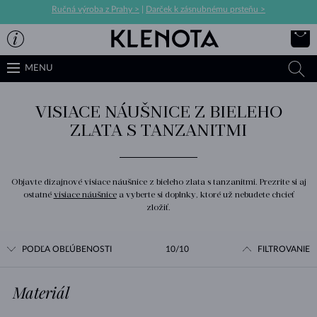
Ručná výroba z Prahy >
|
Darček k zásnubnému prsteňu >
MENU
VISIACE NÁUŠNICE Z BIELEHO
ZLATA S TANZANITMI
Objavte dizajnové visiace náušnice z bieleho zlata s tanzanitmi. Prezrite si aj
ostatné
visiace náušnice
a vyberte si doplnky, ktoré už nebudete chcieť
zložiť.
PODĽA OBĽÚBENOSTI
10/10
FILTROVANIE
Materiál