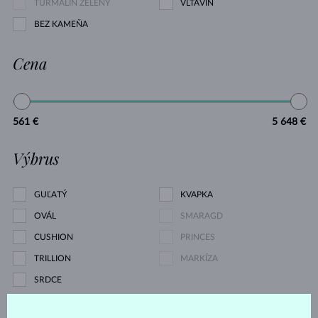
TURMALÍN ZELENÝ
VLTAVÍN
BEZ KAMEŇA
Cena
561 €
5 648 €
Výbrus
GUĽATÝ
KVAPKA
OVÁL
SMARAGD
CUSHION
PRINCES
TRILLION
MARKÍZA
SRDCE