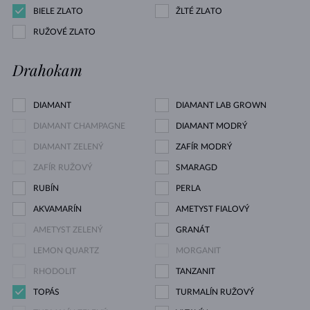
BIELE ZLATO
ŽLTÉ ZLATO
RUŽOVÉ ZLATO
Drahokam
DIAMANT
DIAMANT LAB GROWN
DIAMANT CHAMPAGNE
DIAMANT MODRÝ
DIAMANT ZELENÝ
ZAFÍR MODRÝ
ZAFÍR RUŽOVÝ
SMARAGD
RUBÍN
PERLA
AKVAMARÍN
AMETYST FIALOVÝ
AMETYST ZELENÝ
GRANÁT
LEMON QUARTZ
MORGANIT
RHODOLIT
TANZANIT
TOPÁS
TURMALÍN RUŽOVÝ