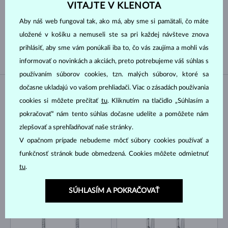
Druh perly
VITAJTE V KLENOTA
Aby náš web fungoval tak, ako má, aby sme si pamätali, čo máte
JUŽNÉHO PACIFIKU
TAHITSKÁ
uložené v košíku a nemuseli ste sa pri každej návšteve znova
SLADKOVODNÉ
AKOYA
prihlásiť, aby sme vám ponúkali iba to, čo vás zaujíma a mohli vás
informovať o novinkách a akciách, preto potrebujeme váš súhlas s
používaním súborov cookies, tzn. malých súborov, ktoré sa
dočasne ukladajú vo vašom prehliadači. Viac o zásadách používania
NA SKLADE
NA SKLADE
cookies si môžete prečítať
tu
. Kliknutím na tlačidlo „Súhlasím a
pokračovať“ nám tento súhlas dočasne udelíte a pomôžete nám
zlepšovať a sprehľadňovať naše stránky.
V opačnom prípade nebudeme môcť súbory cookies používať a
funkčnosť stránok bude obmedzená. Cookies môžete odmietnuť
tu
.
BIELE ZLATO
BIELE ZLATO
1 431 €
1 692 €
TOPÁS & DIAMANT
TOPÁS & DIAMANT
SÚHLASÍM A POKRAČOVAŤ
NA SKLADE
NA SKLADE