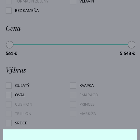
TURMALÍN ZELENÝ
VLTAVÍN
BEZ KAMEŇA
Cena
561 €
5 648 €
Výbrus
GUĽATÝ
KVAPKA
OVÁL
SMARAGD
CUSHION
PRINCES
TRILLION
MARKÍZA
SRDCE