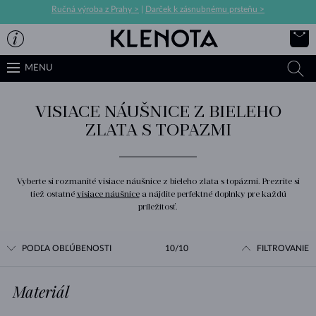
Ručná výroba z Prahy >
|
Darček k zásnubnému prsteňu >
MENU
VISIACE NÁUŠNICE Z BIELEHO
ZLATA S TOPAZMI
Vyberte si rozmanité visiace náušnice z bieleho zlata s topázmi. Prezrite si
tiež ostatné
visiace náušnice
a nájdite perfektné doplnky pre každú
príležitosť.
PODĽA OBĽÚBENOSTI
10/10
FILTROVANIE
Materiál