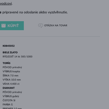
BIELE ZLATO
RUŽOVÉ ZLATO
BIELE ZLATO
evodcovi
.
e
pripravené na odoslanie alebo vyzdvihnutie.
KÚPIŤ
OTÁZKA
NA TOVAR
K0845052
BIELE ZLATO
RÝDZOSŤ
14 kt 585/1000
TOPÁS
PÔVOD
prírodný
VÝBRUS
kvapka
ŠÍRKA
7.0 mm
VÝŠKA
10.0 mm
VÁHA
4.400 ct
DIAMANT
PÔVOD
prírodný
VÝBRUS
guľatý
ČISTOTA
SI
FARBA
G
PRIEMER
1.0 mm