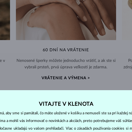
60 DNÍ NA VRÁTENIE
e v
Nenosené šperky môžete jednoducho vrátiť, a ak ste si
Po
vybrali prsteň, prvá úprava veľkosti je zdarma.
zdro
VRÁTENIE A VÝMENA >
VITAJTE V KLENOTA
á, aby sme si pamätali, čo máte uložené v košíku a nemuseli ste sa pri každej n
DIAMANTOVÉ
ŠPERKY
jíma a mohli vás informovať o novinkách a akciách, preto potrebujeme váš súhl
cut
clarity
colo
ich základné parametre, tzv.
4C: výbrus
(
),
čistota
(
),
farba
(
dočasne ukladajú vo vašom prehliadači. Viac o zásadách používania cookies si 