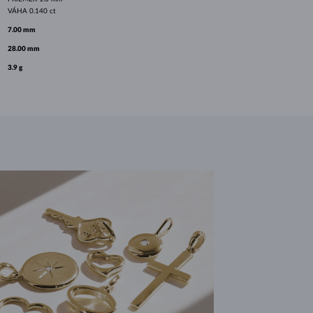
VÁHA
0.140 ct
7.00 mm
28.00 mm
3.9 g