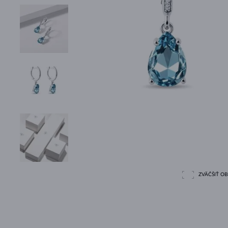
ZVÄČŠIŤ O