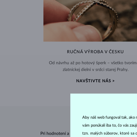
RUČNÁ VÝROBA V ČESKU
Od návrhu až po hotový šperk – všetko tvorím
zlatníckej dielni v srdci starej Prahy.
NAVŠTIVTE NÁS >
Aby náš web fungoval tak, ako m
vám ponúkali iba to, čo vás zau
Pri hodnotení a certifikácii
diamantov
sa posudzujú 
tzn. malých súborov, ktoré sa 