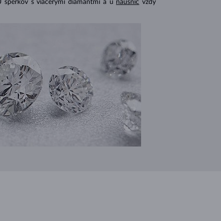
U šperkov s viacerými diamantmi a u
náušníc
vždy