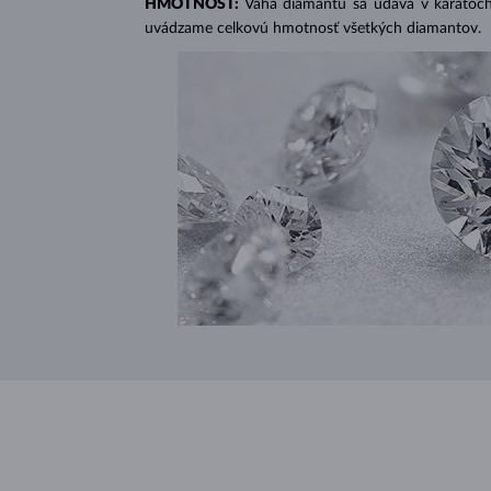
HMOTNOSŤ:
Váha diamantu sa udáva v karátoch 
uvádzame celkovú hmotnosť všetkých diamantov.