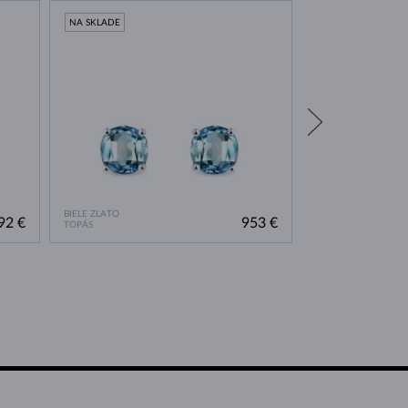
NA SKLADE
NA SKLADE
BIELE ZLATO
RUŽOVÉ ZLATO
92 €
953 €
TOPÁS
TOPÁS