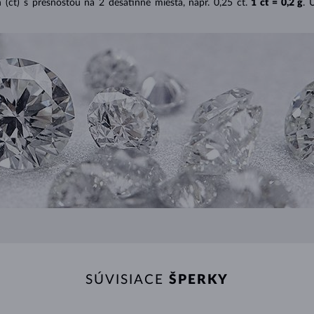
(ct) s presnosťou na 2 desatinné miesta, napr. 0,25 ct.
1 ct = 0,2 g
. 
SÚVISIACE
ŠPERKY