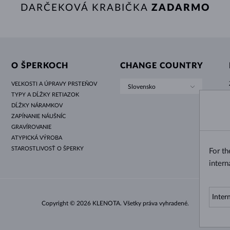
DARČEKOVÁ KRABIČKA
ZADARMO
O ŠPERKOCH
CHANGE COUNTRY
VEĽKOSTI A ÚPRAVY PRSTEŇOV
Slovensko
TYPY A DĹŽKY RETIAZOK
DĹŽKY NÁRAMKOV
ZAPÍNANIE NÁUŠNÍC
GRAVÍROVANIE
ATYPICKÁ VÝROBA
STAROSTLIVOSŤ O ŠPERKY
For t
intern
Copyright © 2026 KLENOTA. Všetky práva vyhradené.