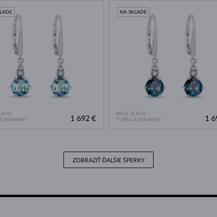
KLADE
NA SKLADE
ZLATO
BIELE ZLATO
1 692 €
1 6
& DIAMANT
TOPÁS & DIAMANT
ZOBRAZIŤ ĎALŠIE ŠPERKY