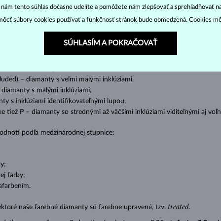
“ nám tento súhlas dočasne udelíte a pomôžete nám zlepšovať a sprehľadňovať n
ôcť súbory cookies používať a funkčnosť stránok bude obmedzená. Cookies m
o oslnivý lesk. Najobľúbenejší je výbrus guľatý, tzv.
briliant
. Diamanty
cess (štvorboký alebo trojboký výbrus s ostrými rohmi, populárny najmä u
z
SÚHLASÍM A POKRAČOVAŤ
ženie tzv. inkluzií čiže vnútorných nedokonalostí diamantu:
s absolútnou transparentnosťou bez inklúzií,
cluded) – diamanty s veľmi malými inklúziami,
– diamanty s malými inklúziami,
nty s inklúziami identifikovateľnými lupou,
ike tiež P – diamanty so strednými až väčšími inklúziami viditeľnými aj v
 hodnotí podľa medzinárodnej stupnice:
y;
j farby;
afarbením.
treated
ektoré naše farebné diamanty sú farebne upravené, tzv.
.