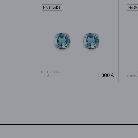
NA SKLADE
NA S
BIELE ZLATO
BIELE 
1 300 €
TOPÁS
TOPÁS 