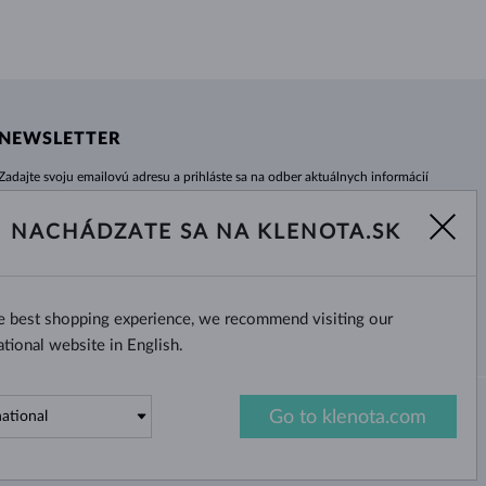
NEWSLETTER
Zadajte svoju emailovú adresu a prihláste sa na odber aktuálnych informácií
z e-shopu klenota.sk.
Žiadna novinka, akcia či zľava Vám už neunikne!
NACHÁDZATE SA NA KLENOTA.SK
ODOBERAŤ
he best shopping experience, we recommend visiting our
Áno, chcem dostávať zaujímavé
novinky na e-mail.
ational website in English.
Go to klenota.com