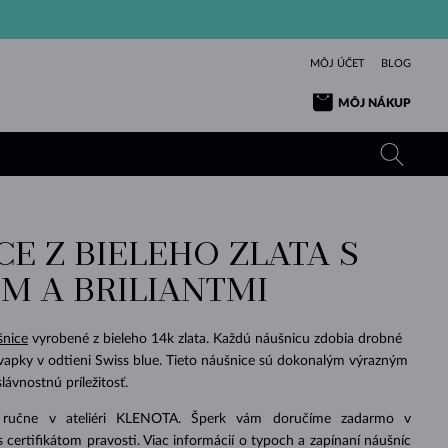
MÔJ ÚČET
BLOG
MÔJ NÁKUP
E Z BIELEHO ZLATA S
ŽLTÉ ZLATO
TANZANITY
TURMALÍNY
ZAFÍRY
M A BRILIANTMI
RUŽOVÉ ZLATO
TOPÁSY
VLTAVÍNY
SMARAGDY
TURMALÍNY
MINERÁLY
VLTAVÍNY
šnice
vyrobené z bieleho 14k zlata. Každú náušnicu zdobia drobné
VÝNIMOČNÝ
ELEGANCIA
NÁRAMKY
KOLEKCIE
PRÍVESKY
KRÁSOU
KRÁSNE
ŠPERKY
KRÁSU
LÁSKA
kvapky v odtieni Swiss blue. Tieto náušnice sú dokonalým výrazným
VLTAVÍNY
PERLOVÉ PRÍVESKY
MINERÁLY
ávnostnú príležitosť.
PRE BÁBÄTKÁ
BIELE ZLATO
SVADOBNÉ
 ručne v ateliéri KLENOTA. Šperk vám doručíme zadarmo v
SVADOBNÉ
ŽLTÉ ZLATO
ŽLTÉ ZLATO
POZRIEŤ
POZRIEŤ
POZRIEŤ
POZRIEŤ
POZRIEŤ
POZRIEŤ
POZRIEŤ
POZRIEŤ
POZRIEŤ
POZRIEŤ
s certifikátom pravosti. Viac informácií o typoch a zapínaní náušníc