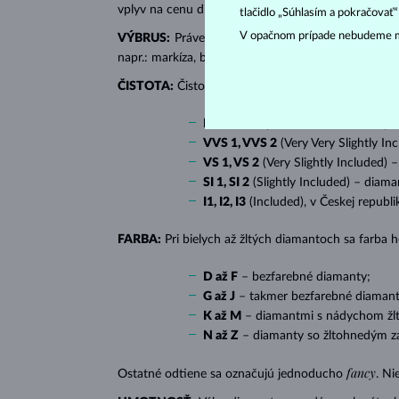
vplyv na cenu diamantu.
tlačidlo „Súhlasím a pokračovať
V opačnom prípade nebudeme m
VÝBRUS:
Práve správny výbrus dodáva diamantu jeh
napr.: markíza, bageta, srdiečko, slza, ovál či prin
ČISTOTA:
Čistotu určuje množstvo, veľkosť a rozlo
IF
(Internally Flawless) – diamanty 
VVS 1, VVS 2
(Very Very Slightly In
VS 1, VS 2
(Very Slightly Included) 
SI 1, SI 2
(Slightly Included) – diama
I1, I2, I3
(Included), v Českej republ
FARBA:
Pri bielych až žltých diamantoch sa farba
D až F
– bezfarebné diamanty;
G až J
– takmer bezfarebné diamant
K až M
– diamantmi s nádychom žlte
N až Z
– diamanty so žltohnedým z
fancy
Ostatné odtiene sa označujú jednoducho
. Ni