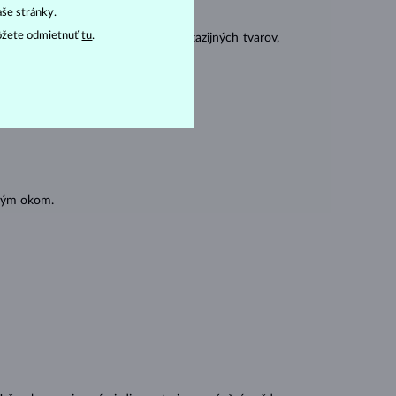
aše stránky.
ôžete odmietnuť
tu
.
 sa brúsia aj do mnohých tzv. fantazijných tvarov,
ásnubných prsteňov
).
oľným okom.