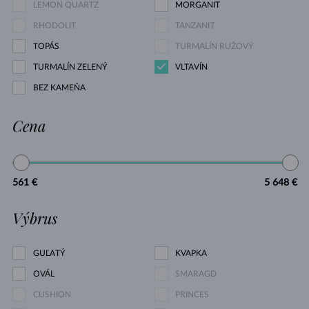
LEMON QUARTZ
MORGANIT
RHODOLIT
TANZANIT
TOPÁS
TURMALÍN RUŽOVÝ
TURMALÍN ZELENÝ
VLTAVÍN
BEZ KAMEŇA
Cena
561 €
5 648 €
Výbrus
GUĽATÝ
KVAPKA
OVÁL
SMARAGD
CUSHION
PRINCES