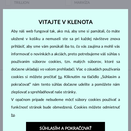
TRILLION
MARKÍZA
SRDCE
VITAJTE V KLENOTA
Druh perly
Aby náš web fungoval tak, ako má, aby sme si pamätali, čo máte
uložené v košíku a nemuseli ste sa pri každej návšteve znova
JUŽNÉHO PACIFIKU
TAHITSKÁ
prihlásiť, aby sme vám ponúkali iba to, čo vás zaujíma a mohli vás
SLADKOVODNÉ
AKOYA
informovať o novinkách a akciách, preto potrebujeme váš súhlas s
používaním súborov cookies, tzn. malých súborov, ktoré sa
dočasne ukladajú vo vašom prehliadači. Viac o zásadách používania
cookies si môžete prečítať
tu
. Kliknutím na tlačidlo „Súhlasím a
NA SKLADE
NA SKLADE
pokračovať“ nám tento súhlas dočasne udelíte a pomôžete nám
zlepšovať a sprehľadňovať naše stránky.
V opačnom prípade nebudeme môcť súbory cookies používať a
funkčnosť stránok bude obmedzená. Cookies môžete odmietnuť
tu
.
SÚHLASÍM A POKRAČOVAŤ
ŽLTÉ ZLATO
ŽLTÉ ZLATO
1 300 €
1 431 €
VLTAVÍN & DIAMANT
VLTAVÍN & DIAMANT