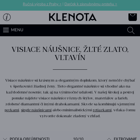
Ručná výroba z Prahy >
|
Darček k zásnubnému prsteňu >
MENU
VISIACE NÁUŠNICE, ŽLTÉ ZLATO,
VLTAVÍN
Visiace náušnice sú krásnym a elegantným doplnkom, ktorý nemôže chýbať
v šperkovnici žiadnej ženy. Tieto elegantné náušnice sú vhodné ako na
každodenné nosenie, tak aj na výnimočné udalosti. V našej širokej a pestrej
ponuke nájdete visiace náušnice rôznych štýlov, materiálov a farieb,
zdobené diamantmi či inými drahokamami. Skvele sa kombinujú s jemnými
peckami
,
single náušnicami
alebo minimalistickými
retiazkami
, vďaka čomu
vytvoríte dokonale zladený vzhľad.
PODĽA OBĽÚBENOSTI
10/10
FILTROVANIE